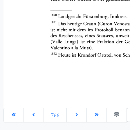
G
766