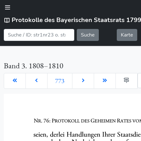
Protokolle des Bayerischen Staatsrats 179
Suche
Karte
Band 3. 1808–1810
G
773