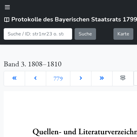
Protokolle des Bayerischen Staatsrats 179
Suche
Karte
Band 3. 1808–1810
G
779