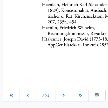
G
824