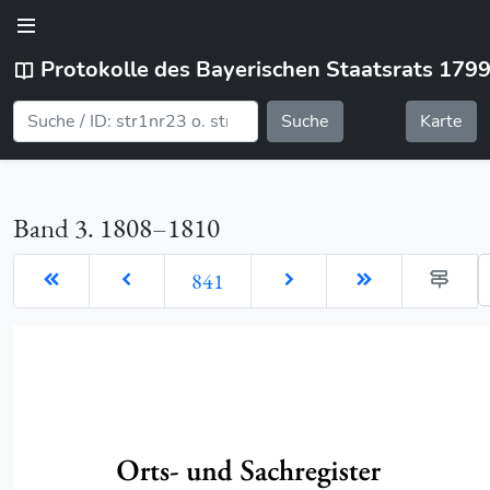
Protokolle des Bayerischen Staatsrats 179
Suche
Karte
Band 3. 1808–1810
G
841