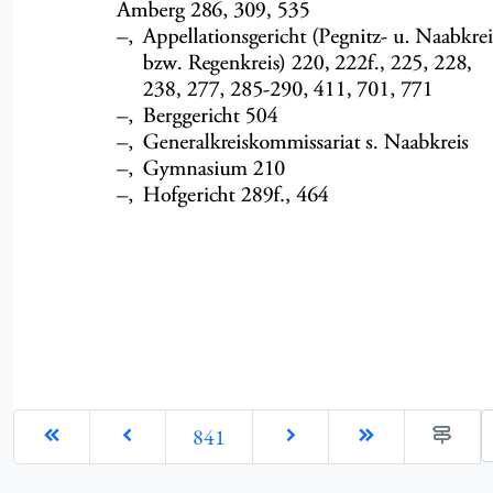
G
841