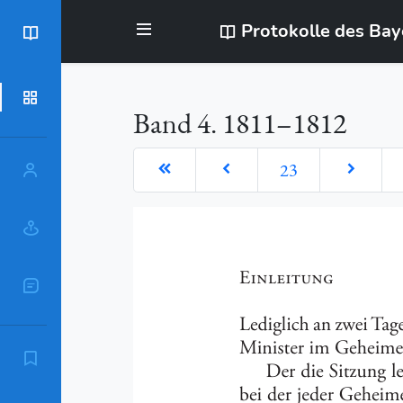
Protokolle des Ba
BayStR
Dokumente
Band 4. 1811–1812
23
Personen
Orte
Sachschlagworte
Zitierempfehlung