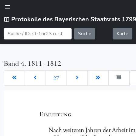
Protokolle des Bayerischen Staatsrats 179
Suche
Karte
Band 4. 1811–1812
Ge
27