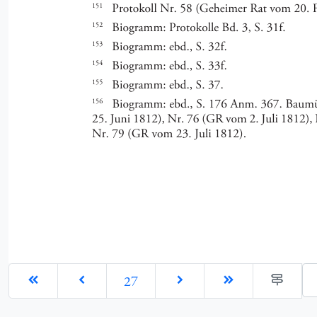
Ge
27