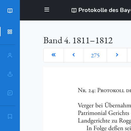
Protokolle des Ba
BayStR
Dokumente
Band 4. 1811–1812
275
Personen
Orte
Sachschlagworte
Zitierempfehlung