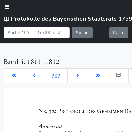
Protokolle des Bayerischen Staatsrats 179
Suche
Karte
Band 4. 1811–1812
G
363