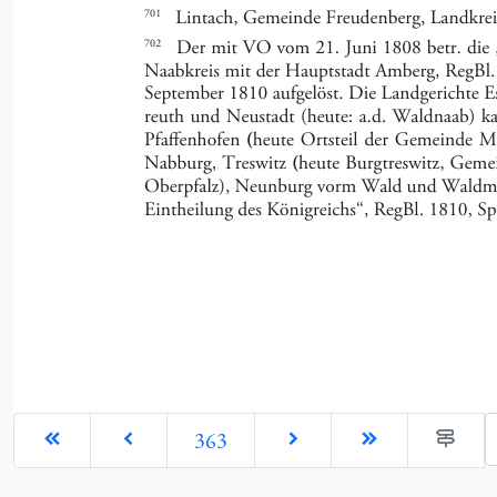
G
363