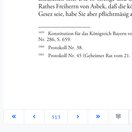
G
513