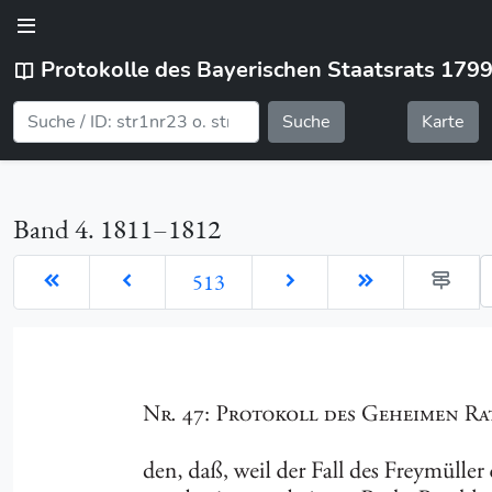
Protokolle des Bayerischen Staatsrats 179
Suche
Karte
Band 4. 1811–1812
G
513