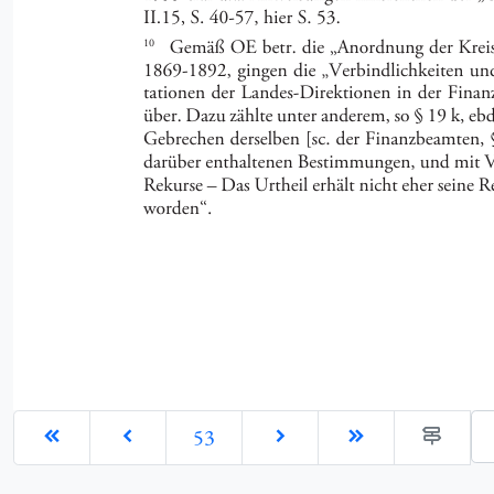
Ge
53