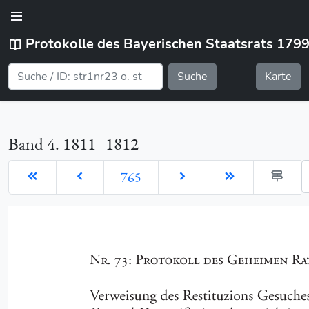
Protokolle des Bayerischen Staatsrats 179
Suche
Karte
Band 4. 1811–1812
G
765