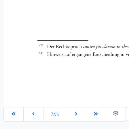
G
765