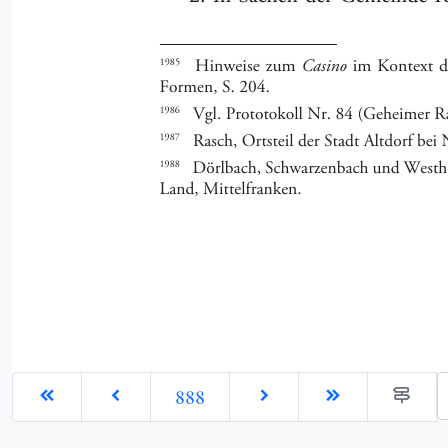
G
888