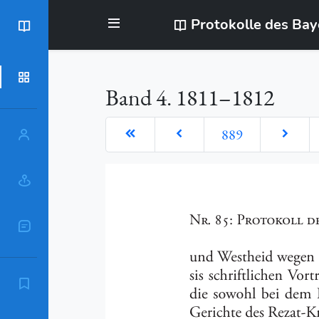
Protokolle des Ba
BayStR
Dokumente
Band 4. 1811–1812
889
Personen
Orte
Sachschlagworte
Zitierempfehlung