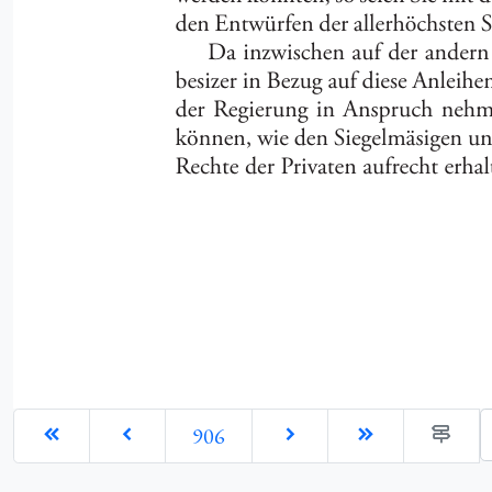
G
906