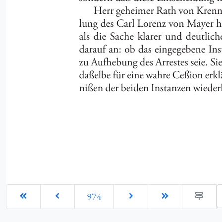
G
974