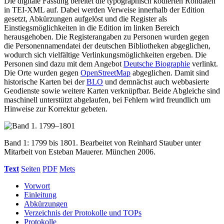
Die digitale Fassung bereitet die typographisch kodierten Rohdaten
in TEI-XML auf. Dabei werden Verweise innerhalb der Edition
gesetzt, Abkürzungen aufgelöst und die Register als
Einstiegsmöglichkeiten in die Edition im linken Bereich
herausgehoben. Die Registerangaben zu Personen wurden gegen
die Personennamendatei der deutschen Bibliotheken abgeglichen,
wodurch sich vielfältige Verlinkungsmöglichkeiten ergeben. Die
Personen sind dazu mit dem Angebot
Deutsche Biographie
verlinkt.
Die Orte wurden gegen
OpenStreetMap
abgeglichen. Damit sind
historische Karten bei der
BLO
und demnächst auch webbasierte
Geodienste sowie weitere Karten verknüpfbar. Beide Abgleiche sind
maschinell unterstützt abgelaufen, bei Fehlern wird freundlich um
Hinweise zur Korrektur gebeten.
Band 1: 1799 bis 1801. Bearbeitet von Reinhard Stauber unter
Mitarbeit von Esteban Mauerer. München 2006.
Text
Seiten
PDF
Mets
Vorwort
Einleitung
Abkürzungen
Verzeichnis der Protokolle und TOPs
Protokolle