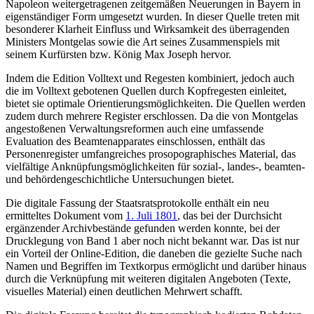
Napoleon weitergetragenen zeitgemäßen Neuerungen in Bayern in
eigenständiger Form umgesetzt wurden. In dieser Quelle treten mit
besonderer Klarheit Einfluss und Wirksamkeit des überragenden
Ministers Montgelas sowie die Art seines Zusammenspiels mit
seinem Kurfürsten bzw. König Max Joseph hervor.
Indem die Edition Volltext und Regesten kombiniert, jedoch auch
die im Volltext gebotenen Quellen durch Kopfregesten einleitet,
bietet sie optimale Orientierungsmöglichkeiten. Die Quellen werden
zudem durch mehrere Register erschlossen. Da die von Montgelas
angestoßenen Verwaltungsreformen auch eine umfassende
Evaluation des Beamtenapparates einschlossen, enthält das
Personenregister umfangreiches prosopographisches Material, das
vielfältige Anknüpfungsmöglichkeiten für sozial-, landes-, beamten-
und behördengeschichtliche Untersuchungen bietet.
Die digitale Fassung der Staatsratsprotokolle enthält ein neu
ermitteltes Dokument vom
1. Juli 1801
, das bei der Durchsicht
ergänzender Archivbestände gefunden werden konnte, bei der
Drucklegung von Band 1 aber noch nicht bekannt war. Das ist nur
ein Vorteil der Online-Edition, die daneben die gezielte Suche nach
Namen und Begriffen im Textkorpus ermöglicht und darüber hinaus
durch die Verknüpfung mit weiteren digitalen Angeboten (Texte,
visuelles Material) einen deutlichen Mehrwert schafft.