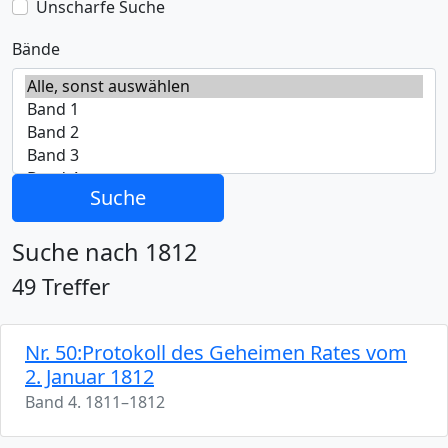
Unscharfe Suche
Bände
Suche
Suche nach 1812
49 Treffer
Nr. 50:Protokoll des Geheimen Rates vom
2. Januar 1812
Band 4. 1811–1812