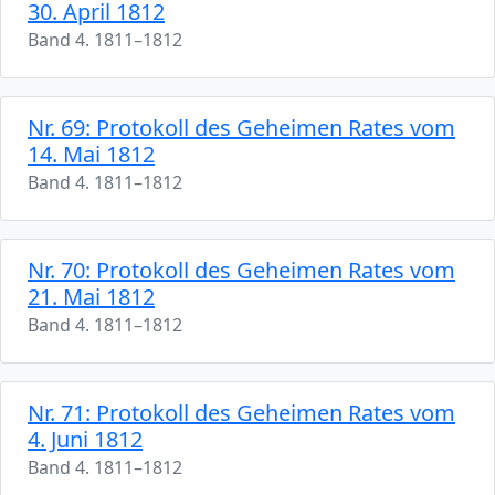
30. April 1812
Band 4. 1811–1812
Nr. 69: Protokoll des Geheimen Rates vom
14. Mai 1812
Band 4. 1811–1812
Nr. 70: Protokoll des Geheimen Rates vom
21. Mai 1812
Band 4. 1811–1812
Nr. 71: Protokoll des Geheimen Rates vom
4. Juni 1812
Band 4. 1811–1812