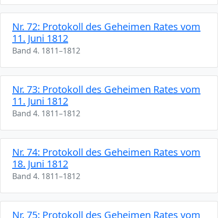
Nr. 72: Protokoll des Geheimen Rates vom
11. Juni 1812
Band 4. 1811–1812
Nr. 73: Protokoll des Geheimen Rates vom
11. Juni 1812
Band 4. 1811–1812
Nr. 74: Protokoll des Geheimen Rates vom
18. Juni 1812
Band 4. 1811–1812
Nr. 75: Protokoll des Geheimen Rates vom