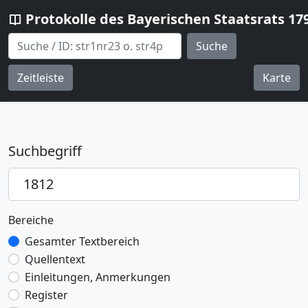
Protokolle des Bayerischen Staatsrats 17
Suche
Zeitleiste
Karte
Suchbegriff
Bereiche
Gesamter Textbereich
Quellentext
Einleitungen, Anmerkungen
Register