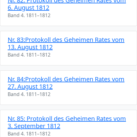
Nr. 82: Protokoll des Geheimen Rates vom
6. August 1812
Band 4. 1811–1812
Nr. 83:Protokoll des Geheimen Rates vom
13. August 1812
Band 4. 1811–1812
Nr. 84:Protokoll des Geheimen Rates vom
27. August 1812
Band 4. 1811–1812
Nr. 85: Protokoll des Geheimen Rates vom
3. September 1812
Band 4. 1811–1812