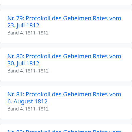
Nr. 79: Protokoll des Geheimen Rates vom
23. Juli 1812
Band 4. 1811–1812
Nr. 80: Protokoll des Geheimen Rates vom
30. Juli 1812
Band 4. 1811–1812
Nr. 81: Protokoll des Geheimen Rates vom
6. August 1812
Band 4. 1811–1812