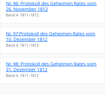
Nr. 96: Protokoll des Geheimen Rates vom
26. November 1812
Band 4. 1811–1812
Nr. 97:Protokoll des Geheimen Rates vom
10. Dezember 1812
Band 4. 1811–1812
Nr. 98: Protokoll des Geheimen Rates vom
31. Dezember 1812
Band 4. 1811–1812