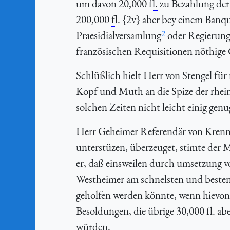
um davon 20,000
fl.
zu Bezahlung der
200,000
fl.
{2v} aber bey einem Banqu
2
Praesidialversamlung
oder Regierung 
französischen Requisitionen nöthige 
Schlüßlich hielt Herr von Stengel f
Kopf und Muth an die Spize der rhein
solchen Zeiten nicht leicht einig ge
Herr Geheimer Referendär von Krenner
unterstüzen, überzeuget, stimte der 
er, daß einsweilen durch umsetzung 
Westheimer am schnelsten und besten
geholfen werden könnte, wenn hievo
Besoldungen, die übrige 30,000
fl.
abe
würden.