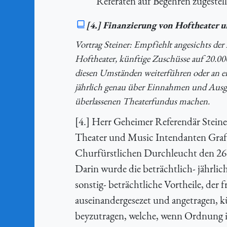
Referaten auf Begehren zugestell
[4.] Finanzierung von Hoftheater
Vortrag Steiner: Empfiehlt angesichts d
Hoftheater, künftige Zuschüsse auf 20.0
diesen Umständen weiterführen oder an ein
jährlich genau über Einnahmen und Ausg
überlassenen Theaterfundus machen.
[4.] Herr Geheimer Referendär Steiner
Theater und Music Intendanten Graff
Churfürstlichen Durchleucht den 26. 
Darin wurde die beträchtlich- jährli
sonstig- beträchtliche Vortheile, der
auseinandergesezet und angetragen, k
beyzutragen, welche, wenn Ordnung 