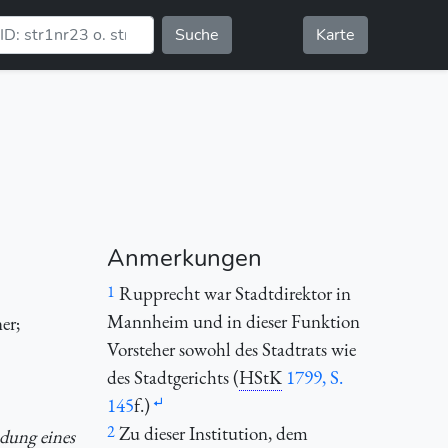
Suche
Karte
Anmerkungen
1
Rupprecht war Stadtdirektor in
Mannheim und in dieser Funktion
er;
Vorsteher sowohl des Stadtrats wie
des Stadtgerichts (
HStK
1799, S.
145
f.)
2
Zu dieser Institution, dem
ndung eines