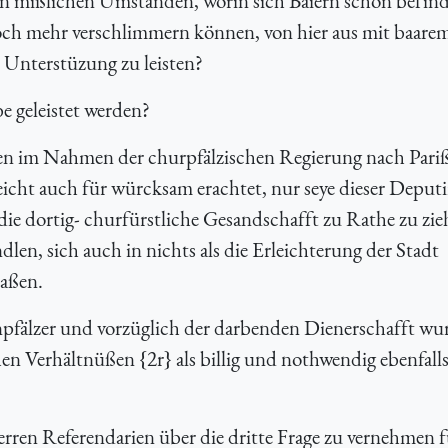
den mißlichen Umständen, worin sich Baiern schon befin
och mehr verschlimmern können, von hier aus mit baare
 Unterstüzung zu leisten?
e geleistet werden?
en im Nahmen der churpfälzischen Regierung nach Pari
icht auch für würcksam erachtet, nur seye dieser Deputi
 die dortig- churfürstliche Gesandschafft zu Rathe zu zi
len, sich auch in nichts als die Erleichterung der Stadt
aßen.
pfälzer und vorzüglich der darbenden Dienerschafft wu
n Verhältnüßen {2r} als billig und nothwendig ebenfalls
ren Referendarien über die dritte Frage zu vernehmen f