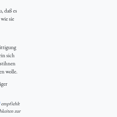
u, daß es
wie sie
ättigung
in sich
stihnen
en wolle.
iger
empfiehlt
hkeiten zur