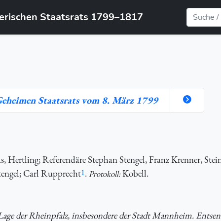
yerischen Staatsrats 1799–1817
 Geheimen Staatsrats vom 8. März 1799
 Hertling; Referendäre Stephan Stengel, Franz Krenner, Stein
engel; Carl Rupprecht
1
.
Kobell.
Protokoll:
e Lage der Rheinpfalz, insbesondere der Stadt Mannheim. Entse