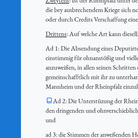
Zweytens
: Ist der Rheinpfalz unter 
die bey ausbrechendem Kriege sich n
oder durch Credits Verschaffung eine
Drittens
: Auf welche Art kann dieselb
Ad 1: Die Absendung eines Deputirt
einstimmig für ohnanstößig und vielle
anzuweißen, in allen seinen Schritten
gemeinschafftlich mit ihr zu unterhand
Mannheim und der Rheinpfalz einzul
Ad 2: Die Unterstüzung der Rhein
den dringenden und ohnverschiebliche
und
ad 3: die Stimmen der anweßenden Her