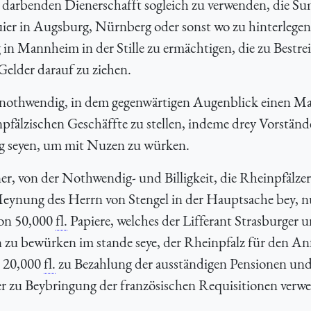
 darbenden Dienerschafft sogleich zu verwenden, die S
ier in Augsburg, Nürnberg oder sonst wo zu hinterlegen
in Mannheim in der Stille zu ermächtigen, die zu Bestre
Gelder darauf zu ziehen.
ür nothwendig, in dem gegenwärtigen Augenblick einen M
pfälzischen Geschäffte zu stellen, indeme drey Vorständ
nug seyen, um mit Nuzen zu würken.
, von der Nothwendig- und Billigkeit, die Rheinpfälzer
Meynung des Herrn von Stengel in der Hauptsache bey, n
von 50,000
fl.
Papiere, welches der Lifferant Strasburger 
 zu bewürken im stande seye, der Rheinpfalz für den An
n 20,000
fl.
zu Bezahlung der ausständigen Pensionen un
r zu Beybringung der französischen Requisitionen verw