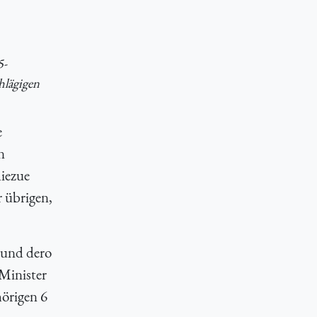
5-
hlägigen
e
n
hiezue
r übrigen,
 und dero
Minister
örigen 6