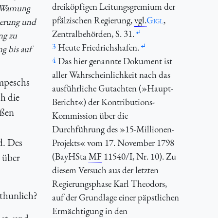
dreiköpfigen Leitungsgremium der
r Warnung
pfälzischen Regierung,
vgl.
Gigl
,
lkerung und
Zentralbehörden, S. 31.
ng zu
3
Heute Friedrichshafen.
g bis auf
4
Das hier genannte Dokument ist
aller Wahrscheinlichkeit nach das
ompeschs
ausführliche Gutachten (»Haupt-
h die
Bericht«) der Kontributions-
aßen
Kommission über die
Durchführung des »15-Millionen-
d. Des
Projekts« vom 17. November 1798
(BayHSta
MF
11540/I, Nr. 10). Zu
 über
diesem Versuch aus der letzten
Regierungsphase Karl Theodors,
 thunlich?
auf der Grundlage einer päpstlichen
Ermächtigung in den