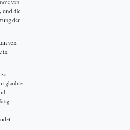
umme von
, und die
itung der
ann von
e in
 zu
ur glaubte
und
fang
d
endet