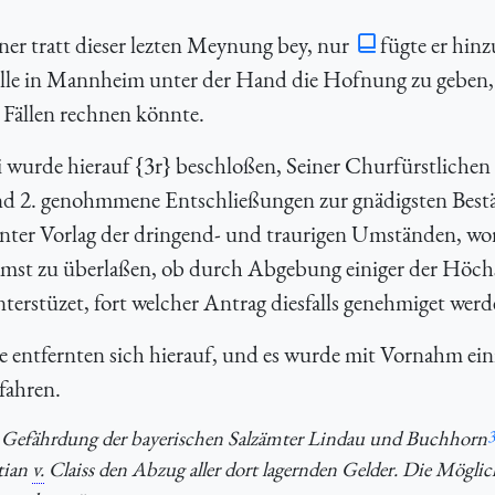
er tratt dieser lezten Meynung bey, nur
fügte er hinz
elle in Mannheim unter der Hand die Hofnung zu geben, 
 Fällen rechnen könnte.
 wurde hierauf {3r} beschloßen, Seiner Churfürstlichen
nd 2. genohmmene Entschließungen zur gnädigsten Best
ter Vorlag der dringend- und traurigen Umständen, wor
samst zu überlaßen, ob durch Abgebung einiger der Höch
nterstüzet, fort welcher Antrag diesfalls genehmiget werd
ntfernten sich hierauf, und es wurde mit Vornahm ein
fahren.
 Gefährdung der bayerischen Salzämter Lindau und Buchhorn
3
tian
v.
Claiss den Abzug aller dort lagernden Gelder. Die Möglic