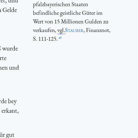
det, und
pfalzbayerischen Staaten
m Gelde
befindliche geistliche Güter im
Wert von 15 Millionen Gulden zu
verkaufen,
vgl.
Stauber
, Finanznot,
S. 111-125.
ß wurde
rte
ehen und
rde bey
 erkant,
ür gut