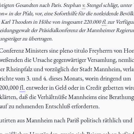
chtigten Gesandten nach Paris. Stephan
v.
Stengel schlägt, unte
« in der Pfalz, vor, eine Soforthilfe für die notleidende Bevö
aft Karl Theodors in Höhe von insgesamt 220.000
fl.
zur Verfügu
cheidungsgewalt der Präsidialkonferenz der Mannheimer Regierun
ungsträger zu übertragen.
Conferenz Ministers sine pleno titulo Freyherrn von H
nweßenden die Ursache gegenwärtiger Versamlung, nemlic
der Rheinpfalz und vorzüglich der Stadt Mannheim, verl
richte vom 3. und 4. dieses Monats, worin dringend um
 200,000
fl.
entweder in Geld oder in Credit gebetten wir
klärten, daß die Verhältnüße Mannheims eine Berathung
rauf zu nehmenden Entschluß erforderten.
utirten aus Mannheim nach Pariß politisch räthlich und