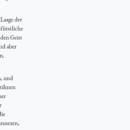
 Laage der
fürstliche
 den Geist
nd aber
n.
n, und
stihnen
ner
r
die
mzusezen,