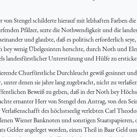
von Stengel schilderte hierauf mit lebhaften Farben die
fenden Pfälzer, sezte die Nothwendigkeit und die landes
einander und glaubte, daß es politisch erforderlich seye,
ch bey wenig Übelgesinten herschte, durch Noth und Ele
els landesfürstlicher Unterstüzung und Hülfe zu ersticke
egierende Churfürstliche Durchleucht gewiß gesinnet und
, unter denen sie jahre lang zugebracht, nicht zu verlaße
ffentlichen Beweiß zu geben, daß in der Noth bey Höch
hte ernanter Herr von Stengel den Antrag, von den Sei
Verlaßenschafft des höchstseelig verlebten Carl Theodo
lenen Wiener Banknoten und sonstigen Staatspapieren, 
aats Gelder angeleget worden, einen Theil in Baar Geld u