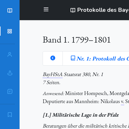
Protokolle des Ba
BayStR
Dokumente
Band 1. 1799–1801
Personen
Nr. 1: Protokoll des
Orte
BayHStA
Staatsrat 380, Nr. 1
7 Seiten.
Sachschlagworte
Minister Hompesch, Montgelas,
Anwesend:
Deputierte aus Mannheim: Nikolaus
v.
St
[1.] Militärische Lage in der Pfalz
Zitierempfehlung
Beratungen über die militärisch kritisch