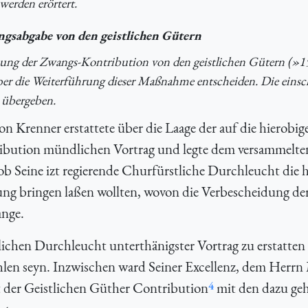
werden erörtert.
ngsabgabe von den geistlichen Gütern
ung der Zwangs-Kontribution von den geistlichen Gütern (»1
über die Weiterführung dieser Maßnahme entscheiden. Die einsc
 übergeben.
n Krenner erstattete über die Laage der auf die hierobig
ribution mündlichen Vortrag und legte dem versammelte
ob Seine izt regierende Churfürstliche Durchleucht die 
ung bringen laßen wollten, wovon die Verbescheidung de
ange.
ichen Durchleucht unterthänigster Vortrag zu erstatten
len seyn. Inzwischen ward Seiner Excellenz, dem Herrn 
4
t der Geistlichen Güther Contribution
mit den dazu geh