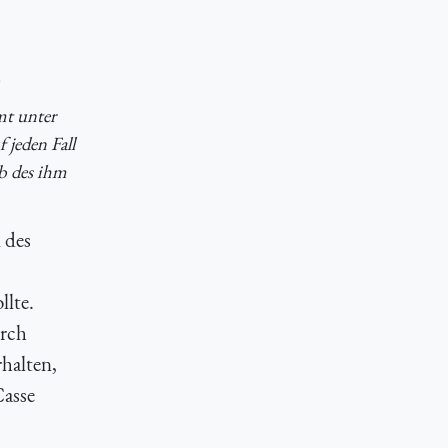
mt unter
 jeden Fall
b des ihm
 des
llte.
urch
rhalten,
Casse