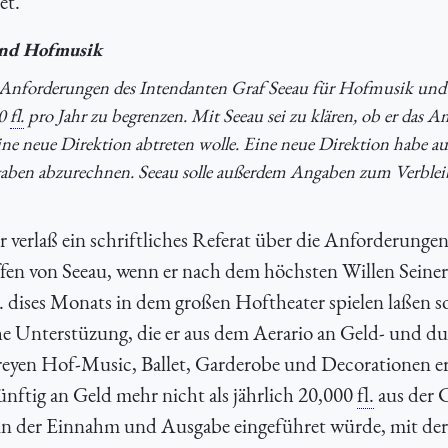
et.
 und Hofmusik
er Anforderungen des Intendanten Graf Seeau für Hofmusik und
00
fl.
pro Jahr zu begrenzen. Mit Seeau sei zu klären, ob er das A
e neue Direktion abtreten wolle. Eine neue Direktion habe auf
aben abzurechnen. Seeau solle außerdem Angaben zum Verblei
 verlaß ein schriftliches Referat über die Anforderungen
en von Seeau, wenn er nach dem höchsten Willen Seiner
dises Monats in dem großen Hoftheater spielen laßen so
che Unterstüzung, die er aus dem Aerario an Geld- und d
 freyen Hof-Music, Ballet, Garderobe und Decorationen e
ünftig an Geld mehr nicht als jährlich 20,000
fl.
aus der 
in der Einnahm und Ausgabe eingeführet würde, mit der