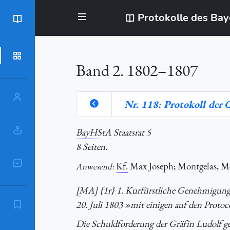
Protokolle des Ba
BayStR
Dokumente
Band 2. 1802–1807
Personen
Nr. 118: Protokoll der 
Orte
BayHStA
Staatsrat 5
8 Seiten.
Sachschlagworte
Kf.
Max Joseph; Montgelas, M
Anwesend:
[
MA
] {1r} 1. Kurfürstliche Genehmigung
20. Juli 1803 »mit einigen auf den Proto
Zitierempfehlung
Die Schuldforderung der Gräfin Ludolf g