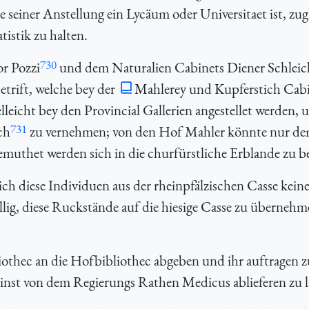
seiner Anstellung ein Lycäum oder Universitaet ist, zug
istik zu halten.
730
r Pozzi
und dem Naturalien Cabinets Diener Schleic
etrift, welche bey der
Mahlerey und Kupferstich Cab
elleicht bey den Provincial Gallerien angestellet werden,
731
ch
zu vernehmen; von den Hof Mahler könnte nur d
muthet werden sich in die churfürstliche Erblande zu b
ich diese Individuen aus der rheinpfälzischen Casse keine
illig, diese Ruckstände auf die hiesige Casse zu überneh
iothec an die Hofbibliothec abgeben und ihr auftragen z
reinst von dem Regierungs Rathen Medicus ablieferen zu 