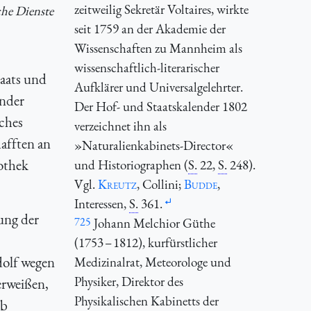
zeitweilig Sekretär Voltaires, wirkte
che Dienste
seit 1759 an der Akademie der
Wissenschaften zu Mannheim als
wissenschaftlich-literarischer
aats und
Aufklärer und Universalgelehrter.
ander
Der Hof- und Staatskalender 1802
iches
verzeichnet ihn als
afften an
»Naturalienkabinets-Director«
pothek
und Historiographen (
S.
22,
S.
248).
Vgl.
Kreutz
, Collini;
Budde
,
Interessen,
S.
361.
ung der
725
Johann Melchior Güthe
(1753 – 1812), kurfürstlicher
dolf wegen
Medizinalrat, Meteorologe und
Physiker, Direktor des
erweißen,
Physikalischen Kabinetts der
ob