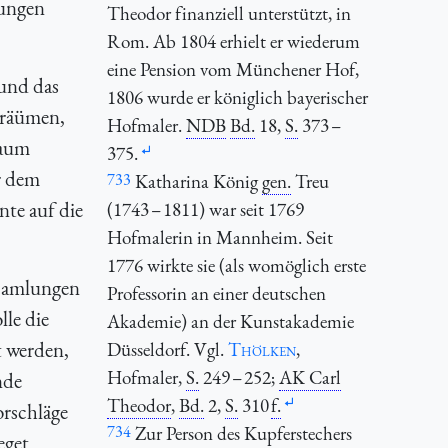
lungen
Theodor finanziell unterstützt, in
Rom. Ab 1804 erhielt er wiederum
eine Pension vom Münchener Hof,
 und das
1806 wurde er königlich bayerischer
uräümen,
Hofmaler.
NDB
Bd.
18,
S.
373 –
Raum
375.
r dem
733
Katharina König
gen.
Treu
te auf die
(1743 – 1811) war seit 1769
Hofmalerin in Mannheim. Seit
1776 wirkte sie (als womöglich erste
 Samlungen
Professorin an einer deutschen
le die
Akademie) an der Kunstakademie
 werden,
Düsseldorf. Vgl.
Thölken
,
Hofmaler,
S.
249 – 252;
AK Carl
nde
Theodor
,
Bd.
2,
S.
310
f.
orschläge
734
Zur Person des Kupferstechers
eget