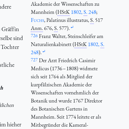
Akademie der Wissenschaften zu
ndere
Mannheim (
HStK
1802,
S.
248
;
Fuchs
, Palatinus illustratus,
S.
517
Anm.
676,
S.
577).
 Gräffin
726
Franz Walter, Steinschleifer am
selbe sind
Naturalienkabinett (
HStK
1802,
S.
e Tochter
248
).
727
Der Arzt Friedrich Casimir
tliche
Medicus (1736 – 1808) widmete
sich seit 1764 als Mitglied der
kurpfälzischen Akademie der
ch
Wissenschaften vornehmlich der
Botanik und wurde 1767 Direktor
tlichen
des Botanischen Gartens in
Mannheim. Seit 1774 leitete er als
im hieher
Mitbegründer die Kameral-