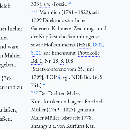
333
f.
s. v.
›Pozzi‹.
leich
731
Mannlich (1741 – 1822), seit
1799 Direktor »sämtlicher
her hieher
Galerien- Kabinete- Zeichungs- und
der Kupferstiche-Sammlungen«
inet
sowie Hofkammerrat (
HStK
1802,
 und wäre
S.
21
; zur Ernennung:
Protokolle
em Mahler
Bd. 1
, Nr. 18,
S.
108
egeben.
[Staatskonferenz vom 25. Juni
1799],
TOP
4
;
vgl.
NDB
Bd.
16,
S.
 {3r}
74
f.
)
men und zu
732
Der Dichter, Maler,
Kunstkritiker und -agent Friedrich
u laßen,
Müller (1749 – 1825), genannt
Maler Müller, lebte seit 1778,
laßen.
anfangs u.a. von Kurfürst Karl