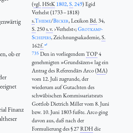
(
vgl.
HStK
1802,
S.
249
) Egid
Verhelst (1733 – 1818)
s.
Thieme
/
Becker
, Lexikon
Bd.
34,
genwärtig
S.
250
s. v.
›Verhelst‹;
Grotkamp-
Schepers
, Zeichnungsakademie,
S.
162
f.
en, ob er
735
Den in vorliegendem
TOP
4
genehmigten »Grundsäzen« lag ein
Antrag des Referendärs Arco (
MA
)
der
vom 12. Juli zugrunde, der
eeignet
wiederum auf Gutachten des
schwäbischen Kommissariatsrats
Gottlob Dietrich Miller vom 8. Juni
ial Finanz
bzw. 10. Juni 1803 fußte. Arco ging
ltheser
davon aus, daß nach der
Formulierung des § 27
RDH
die