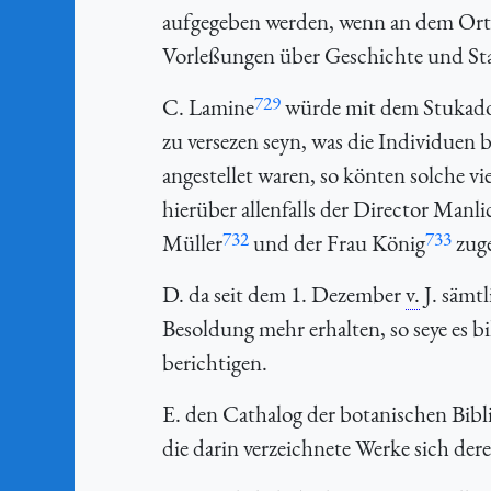
aufgegeben werden, wenn an dem Orte 
Vorleßungen über Geschichte und Stat
729
C. Lamine
würde mit dem Stukado
zu versezen seyn, was die Individuen b
angestellet waren, so könten solche vi
hierüber allenfalls der Director Manli
732
733
Müller
und der Frau König
zuge
D. da seit dem 1. Dezember
v.
J. sämtl
Besoldung mehr erhalten, so seye es b
berichtigen.
E. den Cathalog der botanischen Bibl
die darin verzeichnete Werke sich de