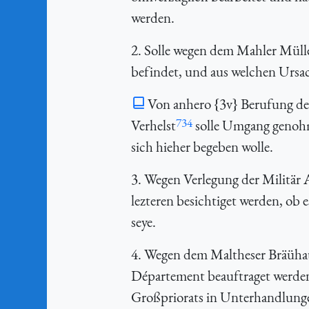
werden.
2. Solle wegen dem Mahler Müll
befindet, und aus welchen Ursa
Von anhero {3v} Berufung de
734
Verhelst
solle Umgang genohme
sich hieher begeben wolle.
3. Wegen Verlegung der Militär 
lezteren besichtiget werden, ob
seye.
4. Wegen dem Maltheser Bräühauß
Département beauftraget werden
Großpriorats in Unterhandlunge