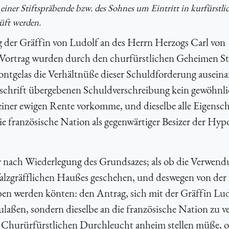
ner Stiftspräbende bzw. des Sohnes um Eintritt in kurfürstli
üft werden.
g der Gräffin von Ludolf an des Herrn Herzogs Carl von
 Vortrag wurden durch den churfürstlichen Geheimen St
ntgelas die Verhältnüße dieser Schuldforderung ausein
 Urschrift übergebenen Schuldverschreibung kein gewöhnl
iner ewigen Rente vorkomme, und dieselbe alle Eigensch
ie französische Nation als gegenwärtiger Besizer der Hy
nach Wiederlegung des Grundsazes; als ob die Verwend
lzgräfflichen Haußes geschehen, und deswegen von der
en werden könten: den Antrag, sich mit der Gräffin Lu
ulaßen, sondern dieselbe an die französische Nation zu v
r Churürfürstlichen Durchleucht anheim stellen müße, 