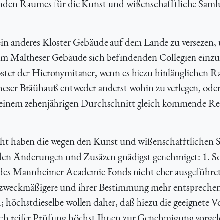
ltenden Raumes für die Kunst und wißenschafftliche Sam
 ein anderes Kloster Gebäude auf dem Lande zu versezen,
em Maltheser Gebäude sich befindenden Collegien einz
loster der Hieronymitaner, wenn es hiezu hinlänglichen 
heser Bräühauß entweder anderst wohin zu verlegen, ode
 einem zehenjährigen Durchschnitt gleich kommende Ren
cht haben die wegen den Kunst und wißenschafftlichen
den Änderungen und Zusäzen gnädigst genehmiget: 1. Sol
des Mannheimer Academie Fonds nicht eher ausgeführet
ine zweckmäßigere und ihrer Bestimmung mehr entspreche
 höchstdieselbe wollen daher, daß hiezu die geeignete V
ach reifer Prüfung höchst Ihnen zur Genehmigung vorgel