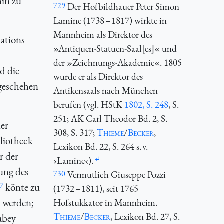
hin zu
729
Der Hofbildhauer Peter Simon
Lamine (1738 – 1817) wirkte in
Mannheim als Direktor des
ations
»Antiquen-Statuen-Saal[es]« und
s
der »Zeichnungs-Akademie«. 1805
d die
wurde er als Direktor des
 geschehen
Antikensaals nach München
berufen (
vgl.
HStK
1802,
S.
248
,
S.
251;
AK Carl Theodor
Bd.
2,
S.
der
308,
S.
317;
Thieme
/
Becker
,
bliotheck
Lexikon
Bd.
22,
S.
264
s. v.
r der
›Lamine‹).
tung des
730
Vermutlich Giuseppe Pozzi
7
könte zu
(1732 – 1811), seit 1765
n werden;
Hofstukkator in Mannheim.
Thieme
/
Becker
, Lexikon
Bd.
27,
S.
abey