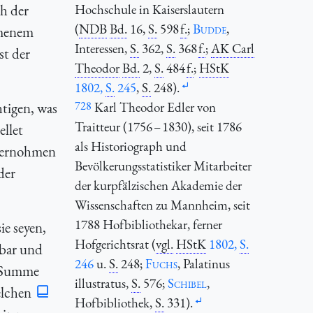
h der
Hochschule in Kaiserslautern
(
NDB
Bd.
16,
S.
598
f.
;
Budde
,
hmenem
Interessen,
S.
362,
S.
368
f.
;
AK Carl
st der
Theodor
Bd.
2,
S.
484
f.
;
HStK
1802,
S.
245
,
S.
248).
tigen, was
728
Karl Theodor Edler von
Traitteur (1756 – 1830), seit 1786
ellet
als Historiograph und
bernohmen
Bevölkerungsstatistiker Mitarbeiter
der
der kurpfälzischen Akademie der
Wissenschaften zu Mannheim, seit
1788 Hofbibliothekar, ferner
ie seyen,
Hofgerichtsrat (
vgl.
HStK
1802,
S.
hbar und
246
u.
S.
248;
Fuchs
, Palatinus
l Summe
illustratus,
S.
576;
Schibel
,
elchen
Hofbibliothek,
S.
331).