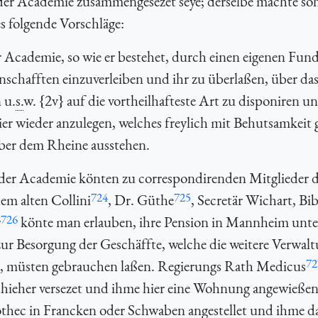
der Academie zusammengesezet seye; derselbe machte so
 folgende Vorschläge:
cademie, so wie er bestehet, durch einen eigenen Fund
nschafften einzuverleiben und ihr zu überlaßen, über da
 u.
s.
w. {2v} auf die vortheilhafteste Art zu disponiren un
ier wieder anzulegen, welches freylich mit Behutsamkeit
ber dem Rheine ausstehen.
 der Academie könten zu correspondirenden Mitglieder 
724
725
em alten Collini
, Dr. Güthe
, Secretär Wichart, Bi
726
r
könte man erlauben, ihre Pension in Mannheim unte
zur Besorgung der Geschäffte, welche die weitere Verwal
72
e, müsten gebrauchen laßen. Regierungs Rath Medicus
 hieher versezet und ihme hier eine Wohnung angewieße
iothec in Francken oder Schwaben angestellet und ihme d