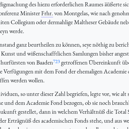
igmachung des hiezu erforderlichen Raumes äüßerte sic
onferenz Minister
Frhr.
von Montgelas, wie nach geno
uiten Collegium oder dermahlige Maltheser Gebäude neb
seyn werde.
tand ganz beurtheilen zu können, seye nöthig zu berich
er Kunst und wißenschafftlichen Samlungen bisher angest
723
hurfürsten von Baaden
getroffenen Übereinkunft ü
e Verfügungen mit dem Fond der ehemaligen Academie 
fen werden wollen.
duen, so unter dieser Zahl begriefen, legte vor, wie alt s
Casse und dem Academie Fond bezogen, ob sie noch brauc
r Zukunft gestellet, dann in welchem Verhältnüß die Tota
der Erträgnüß des academischen Fonds stehe, und aus w