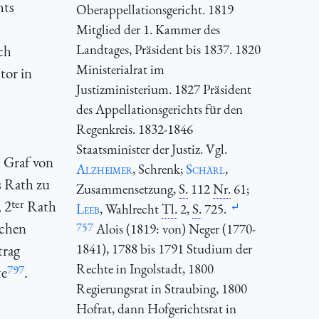
hts
Oberappellationsgericht. 1819
Mitglied der 1. Kammer des
Landtages, Präsident bis 1837. 1820
ch
Ministerialrat im
tor in
Justizministerium. 1827 Präsident
des Appellationsgerichts für den
Regenkreis. 1832-1846
Staatsminister der Justiz. Vgl.
) Graf von
Alzheimer
, Schrenk;
Schärl
,
s Rath zu
Zusammensetzung,
S.
112
Nr.
61;
ter
, 2
Rath
Leeb
, Wahlrecht
Tl.
2,
S.
725.
schen
757
Alois (1819: von) Neger (1770-
1841), 1788 bis 1791 Studium der
trag
Rechte in Ingolstadt, 1800
797
te
.
Regierungsrat in Straubing, 1800
Hofrat, dann Hofgerichtsrat in