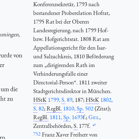
Konferenzsekretär, 1793 nach
bestandener Proberelation Hofrat,
1795 Rat bei der Oberen
Landesregierung, nach 1799 Hof-
emmingen,
bzw. Hofgerichtsrat. 1808 Rat am
Appellationsgericht für den Isar-
wurde von
und Salzachkreis, 1810 Beförderung
er
zum „dirigirenden Rath im
Verhinderungsfalle einer
Directorial-Person“. 1811 zweiter
, um die
Stadtgerichtsdirektor in München.
cht zu
HStK
1799,
S.
89
, 187;
HStK
1802,
S.
82
;
RegBl.
1810,
Sp.
502
(Zitat);
RegBl.
1811,
Sp.
1693
f.;
Gigl
,
Zentralbehörden,
S.
177f.
752
Franz Xaver Freiherr von
rn.