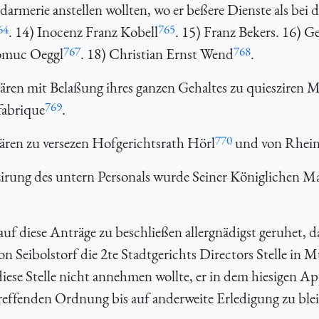
armerie anstellen wollten, wo er beßere Dienste als bei 
64
765
. 14) Inocenz Franz Kobell
. 15) Franz Bekers. 16) G
767
768
omuc Oeggl
. 18) Christian Ernst Wend
.
ären mit Belaßung ihres ganzen Gehaltes zu quiesziren 
769
fabrique
.
770
ären zu versezen Hofgerichtsrath Hörl
und von Rhein
rung des untern Personals wurde Seiner Königlichen Maj
auf diese Anträge zu beschließen allergnädigst geruhet, 
n Seibolstorf die 2te Stadtgerichts Directors Stelle in
iese Stelle nicht annehmen wollte, er in dem hiesigen Ap
treffenden Ordnung bis auf anderweite Erledigung zu ble