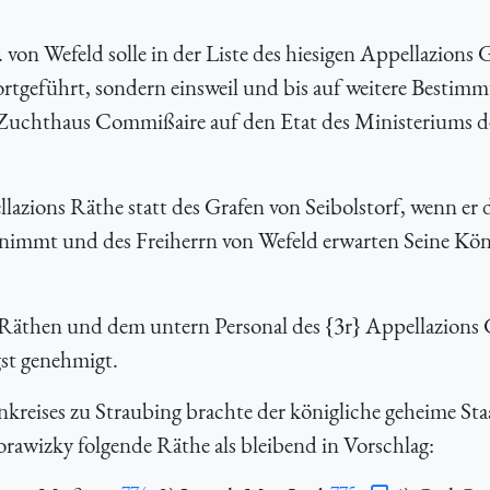
von Wefeld solle in der Liste des hiesigen Appellazions G
rtgeführt, sondern einsweil und bis auf weitere Bestim
 Zuchthaus Commißaire auf den Etat des Ministeriums d
azions Räthe statt des Grafen von Seibolstorf, wenn er d
annimmt und des Freiherrn von Wefeld erwarten Seine Kön
Räthen und dem untern Personal des {3r} Appellazions 
st genehmigt.
nkreises zu Straubing brachte der königliche geheime St
awizky folgende Räthe als bleibend in Vorschlag: