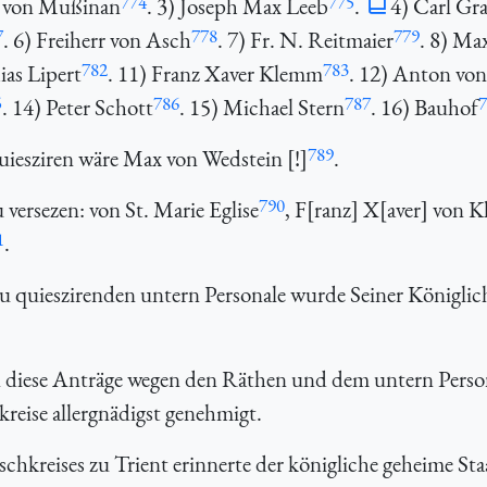
774
775
h von Mußinan
. 3) Joseph Max Leeb
.
4) Carl Gr
7
778
779
. 6) Freiherr von Asch
. 7) Fr. N. Reitmaier
. 8) Ma
782
783
as Lipert
. 11) Franz Xaver Klemm
. 12) Anton von
5
786
787
7
. 14) Peter Schott
. 15) Michael Stern
. 16) Bauhof
789
iesziren wäre Max von Wedstein [!]
.
790
 versezen: von St. Marie Eglise
, F[ranz] X[aver] von K
1
.
u quieszirenden untern Personale wurde Seiner Königlic
n diese Anträge wegen den Räthen und dem untern Perso
reise allergnädigst genehmigt.
chkreises zu Trient erinnerte der königliche geheime Sta