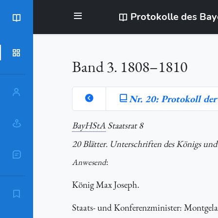
Protokolle des Ba
BayStR
Dokumente
Band 3. 1808–1810
Personen
Nr. 20: Protokoll de
Orte
BayHStA
Staatsrat 8
20 Blätter. Unterschriften des Königs und 
Sachschlagworte
:
Anwesend
König Max Joseph.
Zitierempfehlung
Staats- und Konferenzminister: Montgel