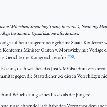
erichte (München, Straubing, Trient, Innsbruck, Neuburg, M
lage bestimmter Qualifikationserfordernisse.
Könige auf heute angeordnete geheime Staats Konferenz 
d Konferenz Minister Grafen v. Morawizky mit Vorlage d
750
ns Gerichte des Königreichs eröfnet
.
dsäze an, nach welchen das Justiz Ministerium verfahren
manität gegen die Staatsdiener bei diesen Vorschlägen ni
 auf Beibehaltung seines Plazes als der jüngere.
ienste auszeichnende Rath habe den Vorzug vor dem ande