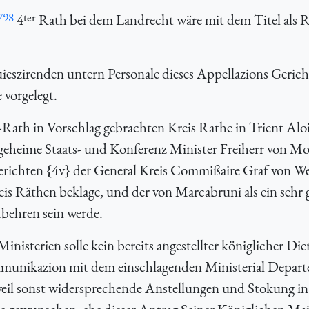
798
ter
4
Rath bei dem Landrecht wäre mit dem Titel als 
ieszirenden untern Personale dieses Appellazions Geric
 vorgelegt.
Rath in Vorschlag gebrachten Kreis Rathe in Trient Alo
geheime Staats- und Konferenz Minister Freiherr von Mo
ichten {4v} der General Kreis Commißaire Graf von We
is Räthen beklage, und der von Marcabruni als ein sehr 
tbehren sein werde.
isterien solle kein bereits angestellter königlicher Die
munikazion mit dem einschlagenden Ministerial Depar
weil sonst widersprechende Anstellungen und Stokung i