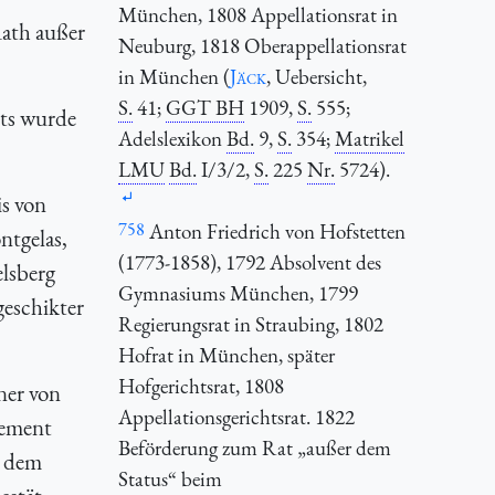
München, 1808 Appellationsrat in
Rath außer
Neuburg, 1818 Oberappellationsrat
in München (
Jäck
, Uebersicht,
S.
41;
GGT BH
1909,
S.
555;
hts wurde
Adelslexikon
Bd.
9,
S.
354;
Matrikel
LMU
Bd.
I/3/2,
S.
225
Nr.
5724).
is von
758
Anton Friedrich von Hofstetten
ntgelas,
(1773-1858), 1792 Absolvent des
lsberg
Gymnasiums München, 1799
geschikter
Regierungsrat in Straubing, 1802
Hofrat in München, später
Hofgerichtsrat, 1808
ner von
Appellationsgerichtsrat. 1822
tement
Beförderung zum Rat „außer dem
n dem
Status“ beim