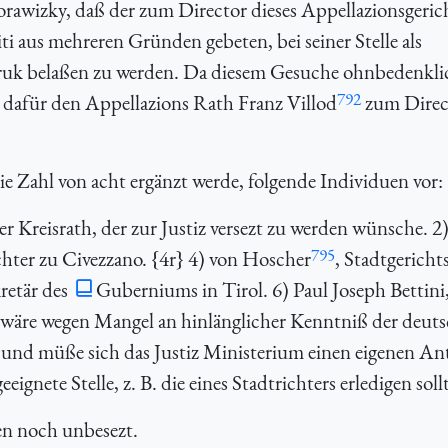
rawizky, daß der zum Director dieses Appellazionsgeric
i aus mehreren Gründen gebeten, bei seiner Stelle als
bruk belaßen zu werden. Da diesem Gesuche ohnbedenkli
792
r dafür den Appellazions Rath Franz Villod
zum Direc
die Zahl von acht ergänzt werde, folgende Individuen vor:
r Kreisrath, der zur Justiz versezt zu werden wünsche. 2
795
chter zu Civezzano. {4r} 4) von Hoscher
, Stadtgericht
kretär des
Guberniums in Tirol. 6) Paul Joseph Bettini
r wäre wegen Mangel an hinlänglicher Kenntniß der deut
, und müße sich das Justiz Ministerium einen eigenen An
eeignete Stelle, z. B. die eines Stadtrichters erledigen soll
len noch unbesezt.