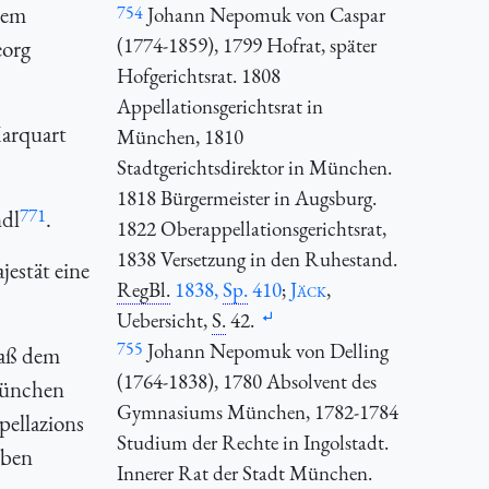
dem
754
Johann Nepomuk von Caspar
(1774-1859), 1799 Hofrat, später
eorg
Hofgerichtsrat. 1808
Appellationsgerichtsrat in
Marquart
München, 1810
Stadtgerichtsdirektor in München.
1818 Bürgermeister in Augsburg.
771
dl
.
1822 Oberappellationsgerichtsrat,
1838 Versetzung in den Ruhestand.
estät eine
RegBl.
1838,
Sp.
410
;
Jäck
,
Uebersicht,
S.
42.
755
Johann Nepomuk von Delling
daß dem
(1764-1838), 1780 Absolvent des
 München
Gymnasiums München, 1782-1784
pellazions
Studium der Rechte in Ingolstadt.
iben
Innerer Rat der Stadt München.