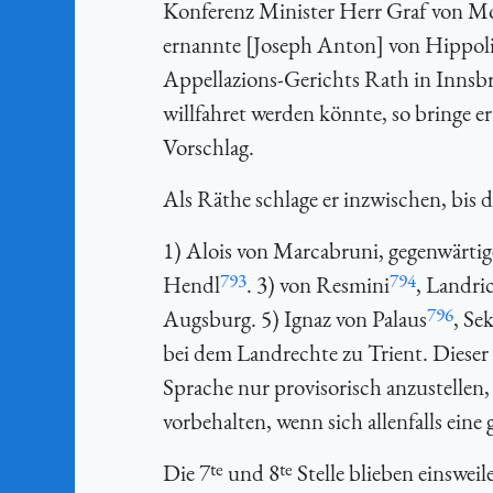
Konferenz Minister Herr Graf von Mo
ernannte [Joseph Anton] von Hippolit
Appellazions-Gerichts Rath in Inns
willfahret werden könnte, so bringe e
Vorschlag.
Als Räthe schlage er inzwischen, bis 
1) Alois von Marcabruni, gegenwärtige
793
794
Hendl
. 3) von Resmini
, Landri
796
Augsburg. 5) Ignaz von Palaus
, Se
bei dem Landrechte zu Trient. Diese
Sprache nur provisorisch anzustellen
vorbehalten, wenn sich allenfalls eine g
te
te
Die 7
und 8
Stelle blieben einswei