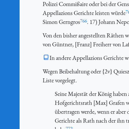
Polizei Commißaire oder bei der Gensd
7
Appellazions Gerichte leisten würde
766
Simon Gerngros
. 17) Johann Nep
Von den bisher angestellten Räthen w
von Güntner, [Franz] Freiherr von La
In andere Appellazions Gerichte w
Wegen Beibehaltung oder {2v} Quieszi
Liste vorgelegt.
Seine Majestät der König haben 
Hofgerichtsrath [Max] Grafen vo
übertragen werde, wenn er aber d
Gerichte als Rath nach der ihn 
772