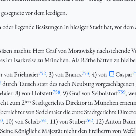
 gesegnete vor dem leedigen.
n oder liegende Besizungen in hiesiger Stadt hat, vor dem
säzen machte Herr Graf von Morawizky nachstehende V
es im Isarkreise zu München. Als Räthe hätten zu bleibe
752
753
7
rr von Prielmaier
. 3) von Branca
. 4) von
Caspar
6
durch Tausch statt des nach Neuburg vorgeschlagenen 
758
759
Maier. 8) von Hofstett
. 9) Graf von Seibolstorf
, we
ten
icht zum 2
Stadtgerichts Direktor in München ernen
errichter von Sedelmaier die erste Stadtgerichts Director
60
761
762
. 10) von Schab
. 11) von Stuber
. 12) Anton Bau
 Seine Königliche Majestät nicht den Freiherrn von Wefel