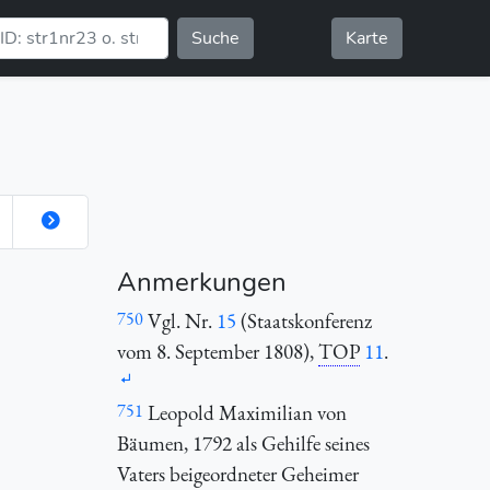
Suche
Karte
Anmerkungen
750
Vgl. Nr.
15
(Staatskonferenz
vom 8. September 1808),
TOP
1
1
.
751
Leopold Maximilian von
Bäumen, 1792 als Gehilfe seines
Vaters beigeordneter Geheimer