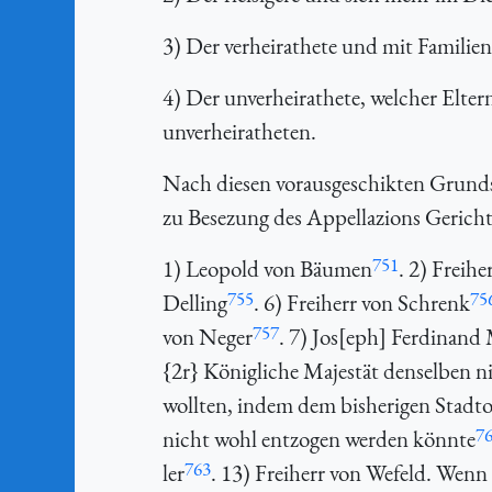
3) Der verheirathete und mit Familien
4) Der unverheirathete, welcher Elter
unverheiratheten.
Nach diesen vorausgeschikten Grund
zu Besezung des Appellazions Gericht
751
1) Leopold von Bäumen
. 2) Freihe
755
75
Delling
. 6) Freiherr von Schrenk
757
von Neger
. 7) Jos[eph] Ferdinand 
{2r} Königliche Majestät denselben n
wollten, indem dem bisherigen Stadtob
7
nicht wohl entzogen werden könnte
763
ler
. 13) Freiherr von Wefeld. Wenn