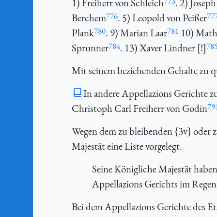
773
1) Freiherr von Schleich
. 2) Josep
776
77
Berchem
. 5) Leopold von Peißer
780
781
Plank
. 9) Marian Laar
10) Mathi
784
78
Sprunner
. 13) Xaver Lindner [!]
Mit seinem beziehenden Gehalte zu qu
In andere Appellazions Gerichte zu
79
Christoph Carl Freiherr von Godin
Wegen dem zu bleibenden {3v} oder z
Majestät eine Liste vorgelegt.
Seine Königliche Majestät habe
Appellazions Gerichts im Regenk
Bei dem Appellazions Gerichte des Ets