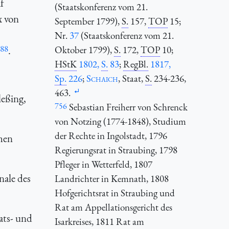
af
(Staatskonferenz vom 21.
x von
September 1799),
S.
157,
TOP
15;
Nr.
37
(Staatskonferenz vom 21.
88
.
Oktober 1799),
S.
172,
TOP
10;
HStK
1802,
S.
83
;
RegBl.
1817,
Sp.
226
;
Schaich
, Staat,
S.
234-236,
463.
leßing,
756
Sebastian Freiherr von Schrenck
von Notzing (1774-1848), Studium
der Rechte in Ingolstadt, 1796
hen
Regierungsrat in Straubing, 1798
Pfleger in Wetterfeld, 1807
nale des
Landrichter in Kemnath, 1808
Hofgerichtsrat in Straubing und
Rat am Appellationsgericht des
ats- und
Isarkreises, 1811 Rat am