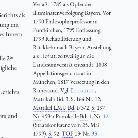
Verläßt 1785 als Opfer der
Illuminatenverfolgung Bayern. Vor
erichts als
1790 Philosophieprofessor in
mung mit
Fünfkirchen, 1795 Entlassung.
es Innern
1799 Rehabilitierung und
Rückkehr nach Bayern, Anstellung
als Hofrat, zeitweilig an die
te
ie 2
Landesuniversität entsandt. 1808
igliche
Appellationsgerichtsrat in
München, 1817 Versetzung in den
Ruhestand. Vgl.
Leitschuh
,
Gerichts
Matrikeln
Bd.
3,
S.
164
Nr.
12;
Matrikel LMU
Bd.
I/3/2,
S.
197
aats und
Nr.
4934; Protokolle
Bd.
1, Nr.
12
(Staatskonferenz vom 25. Mai
1799),
S.
92,
TOP
13; Nr.
33