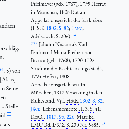
Prielmayer (geb. 1767), 1795 Hofrat
in München, 1808 Rat am
Appellationsgericht des Isarkreises
 andern
(
HStK
1802,
S.
82
;
Lang
,
Adelsbuch,
S.
206).
753
Johann Nepomuk Karl
orschläge
Ferdinand Maria Freiherr von
n:
Branca (geb. 1768), 1790-1792
Studium der Rechte in Ingolstadt,
54
. 5) von
1795 Hofrat, 1808
[Alois]
Appellationsgerichtsrat in
nn Seine
München, 1817 Versetzung in den
nen
Ruhestand. Vgl.
HStK
1802,
S.
82
;
s Stelle
Jäck
, Lebensmomente
H.
3,
S.
41;
mül
RegBl.
1817,
Sp.
226
;
Matrikel
d als
LMU
Bd.
I/3/2,
S.
230
Nr.
5885.