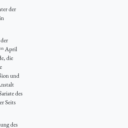
ter der
in
 der
en
April
e, die
e
ßion und
nstalt
ariate des
r Seits
nung des