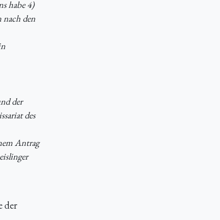
ens habe 4)
n nach den
in
und der
sariat des
einem Antrag
islinger
e der