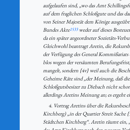
aufgelaufen sind, „wo das Amt Schillingsf
auf dem fraglichen Schloßgute und das da
von Seiner Majestät dem Könige ausgeübt 
Bundes Akte
1533
weder auf dieses Besteu
da ein später angeordneter Sozietäts-Verb
Gleichwohl beantragt Aretin, die Rekursb
der Verfügung des General Kommißariats d
blos wegen der versäumten Berufungsfrist
mangelt, sondern {4v} weil auch die Besch
Geheime Räte sind „der Meinung, daß dies
Schloßgutsbesizer zu Diebach nicht scho
allerdings Aretins Meinung an; es ergeht 
4. Vortrag Aretins über die Rekursbesc
Kirchberg) „in der Quartier Streit Sache 
Städtchen Kirchberg“. Aretin räumt ein, 
das Amt Kirchberg nach den neueren Verh