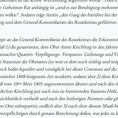
im Geheimen Rat anhängig ist „und es zur Beruhigung mehrerer
zu wißen“. Sodann trägt Aretin „den Gang des hierüber bei der 
rg und dem General-Kommißariate des Rezatkreises geführten S
ipt an das General Kommißariat des Rezatkreises die Erkenntni
 daß 1) die gesammten, dem Ober Amte Kirchberg in den Jahre
ursachte Quartirs- Verpflegungs- Vorspanns- Lieferungs und V
 Stazionen des Oberamts (so weit es dort noch nöthig und mögli
ch beßer liquidirt und vorzüglich bei dieser Commun auf die 
zember 1808 festgesezte Art moderirt, sodann aber 2) diese Kri
ll vom 10
en
Merz 1801 angenommenen älteren und nach den d
dtchen Kirchberg jezt nach neu zu formirenden Stazions Höfe, 
eichheitlich vertheilt und nach den bisherigen Normen oder gü
z Orte subrepartirt, endlich aber 3) nach eben diesem Maaß-St
nzpflichtigen durch genaue Berechnung deßen, was jeder zu l