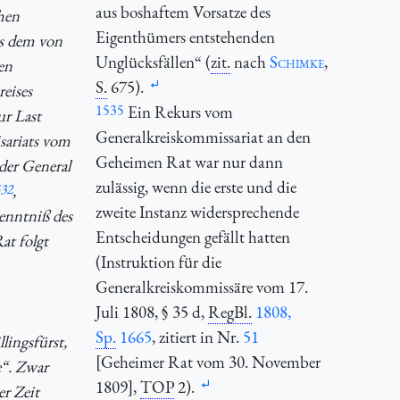
aus boshaftem Vorsatze des
hen
Eigenthümers entstehenden
us dem von
Unglücksfällen“ (
zit.
nach
Schimke
,
en
S.
675).
eises
1535
Ein Rekurs vom
ur Last
Generalkreiskommissariat an den
sariats vom
Geheimen Rat war nur dann
der General
zulässig, wenn die erste und die
32
,
zweite Instanz widersprechende
kenntniß des
Entscheidungen gefällt hatten
at folgt
(Instruktion für die
Generalkreiskommissäre vom 17.
Juli 1808, § 35 d,
RegBl.
1808,
Sp.
1665
, zitiert in Nr.
51
lingsfürst,
[Geheimer Rat vom 30. November
e“. Zwar
1809],
TOP
2).
er Zeit