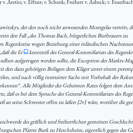
v. Aretin; v. Effner; v. Schenk; Freiherr v. Asbeck; v. Feuerbac
awitzkys, der den noch nicht anwesenden Montgelas vertritt, d
etin den Fall „des Thomas Bach, bürgerlichen Bierbrauers zu
im Regenkreise wegen Beziehung einer inländischen Nachsteuer
„daß die Er
kenntniß des General-Kommißariats des Regenkr
ben aufgetragen werden sollte, die Exception des Markts-Magi
 den dazu gehörigen Beilagen dem Kläger unter einem peremp
en, und nach völlig instruirter Sache mit Vorbehalt des Rekur
 erkennen“. Alle Mitglieder des Geheimen Rates folgen dem Ant
e, daß es bei dem Spruche des General-Kommißariats des Rege
 an seine Schwester offen zu laßen {2v} wäre, worüber die gee
 Beschwerde des gräflich und freiherrlichen gemeinen Geschlecht
burgschen Pfarrer Burk zu Herchsheim, eigentlich gegen das Ge