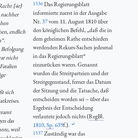
1536
Das Regierungsblatt
Recht {4r}
informierte zuerst in der Ausgabe
d nachher
Nr.
37
vom 11. August 1810 über
chen
den königlichen Befehl, „daß die in
en, endlich
dem geheimen Rathe entschieden
n“.
werdenden Rekurs-Sachen jedesmal
e Befolgung
in das Regierungsblatt“
ar nicht
einzurücken waren. Genannt
Fatalien
wurden die Streitparteien und der
ige
Streitgegenstand, ferner das Datum
der Sitzung und die Tatsache, daß
ßt sich
entscheiden worden sei – über das
tkreises.
Ergebnis der Entscheidung
eramt
verlautete jedoch nichts (
RegBl.
gen das
1810,
Sp.
639
f.).
nte, weil
1537
Zuständig war das
wohl trägt