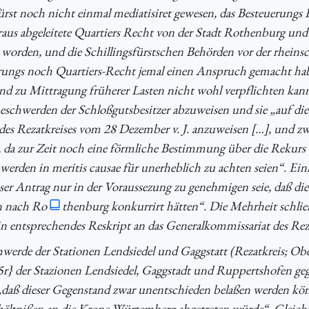
ürst noch nicht einmal mediatisiret gewesen, das Besteuerungs 
raus abgeleitete Quartiers Recht von der Stadt Rothenburg un
worden, und die Schillingsfürstschen Behörden vor der rheins
erungs noch Quartiers-Recht jemal einen Anspruch gemacht hab
und zu Mittragung früherer Lasten nicht wohl verpflichten kan
eschwerden der Schloßgutsbesitzer abzuweisen und sie „auf di
es Rezatkreises vom 28 Dezember v. J. anzuweisen […], und zw
, da zur Zeit noch eine förmliche Bestimmung über die Rekurs 
werden in meritis causae für unerheblich zu achten seien“. Ein
er Antrag nur in der Voraussezung zu genehmigen seie, daß die
n nach Ro
thenburg konkurrirt hätten“. Die Mehrheit schlie
ein entsprechendes Reskript an das Generalkommissariat des Reza
hwerde der Stationen Lendsiedel und Gaggstatt (Rezatkreis; Ob
{5r} der Stazionen Lendsiedel, Gaggstadt und Ruppertshofen ge
„daß dieser Gegenstand zwar unentschieden belaßen werden kön
ältnißen an die Krone Würtemberg abgetreten würde“. Gleich