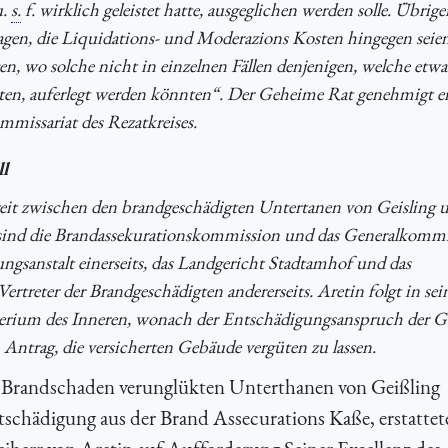
u.
s.
f. wirklich geleistet hatte, ausgeglichen werden solle. Übrig
tragen, die Liquidations- und Moderazions Kosten hingegen seie
n, wo solche nicht in einzelnen Fällen denjenigen, welche etwa
en, auferlegt werden könnten“. Der Geheime Rat genehmigt e
missariat des Rezatkreises.
l
reit zwischen den brandgeschädigten Untertanen von Geisling 
n sind die Brandassekurationskommission und das Generalkommis
rungsanstalt einerseits, das Landgericht Stadtamhof und das
ertreter der Brandgeschädigten andererseits. Aretin folgt in s
terium des Inneren, wonach der Entschädigungsanspruch der Ge
Antrag, die versicherten Gebäude vergüten zu lassen.
h Brandschaden verunglükten Unterthanen von Geißling
chädigung aus der Brand Assecurations Kaße, erstattet