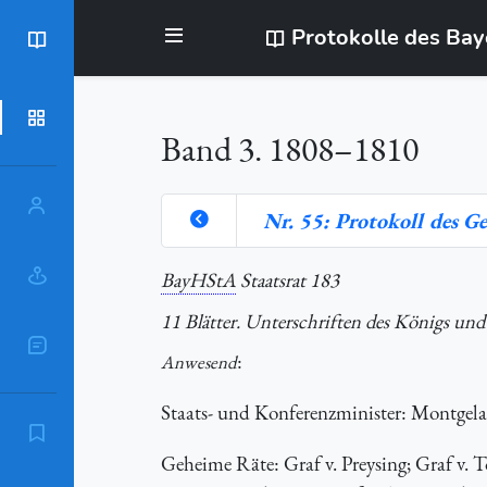
Protokolle des Ba
BayStR
Dokumente
Band 3. 1808–1810
Personen
Nr. 55: Protokoll des G
Orte
BayHStA
Staatsrat 183
11 Blätter. Unterschriften des Königs und 
Sachschlagworte
:
Anwesend
Staats- und Konferenzminister: Montgel
Zitierempfehlung
Geheime Räte: Graf v. Preysing; Graf v. 