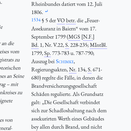
h.
Rheinbundes datiert vom 12. Juli
1806.
1534
§ 5 der
VO
betr.
die „Feuer-
ie
Assekuranz in Baiern“ vom 17.
September 1799 (
MGS
[
N.F.
]
 an die
Bd.
1, Nr. V.22,
S.
228-235;
MIntBl.
eises vom
1799,
Sp.
773-783 u. 787-790;
strats zu
Auszug bei
Schimke
,
torischen
Regierungsakten,
Nr.
134,
S.
671-
ses an Seine
680) regelte die Fälle, in denen die
rag – mit
Brandversicherungsgesellschaft
nkreises zu
Schäden regulierte. Als Grundsatz
ignete
galt: „Die Gesellschaft verbindet
sich zur Schadloshaltung nach dem
assekurirten Werth eines Gebäudes
es von
bey allen durch Brand, und nicht
neral-