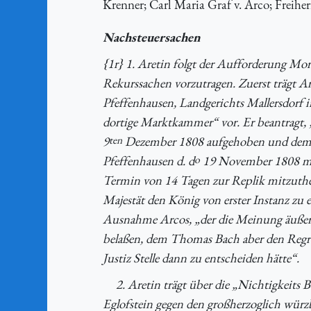
Krenner; Carl Maria Graf v. Arco; Freiherr 
Nachsteuersachen
{1r} 1. Aretin folgt der Aufforderung Mor
Rekurssachen vorzutragen. Zuerst trägt Ar
Pfeffenhausen, Landgerichts Mallersdorf 
dortige Marktkammer“ vor. Er beantragt, 
9
ten
Dezember 1808 aufgehoben und demsel
Pfeffenhausen d. d
o
19 November 1808 mit
Termin von 14 Tagen zur Replik mitzutheil
Majestät den König von erster Instanz zu
Ausnahme Arcos, „der die Meinung äußert
belaßen, dem Thomas Bach aber den Regreß
Justiz Stelle dann zu entscheiden hätte“.
2. Aretin trägt über die „Nichtigkeits
Eglofstein gegen den großherzoglich würz