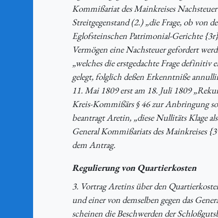
Kommißariat des Mainkreises Nachsteuer b
Streitgegenstand (2.) „die Frage, ob von 
Eglofsteinschen Patrimonial-Gerichte {
Vermögen eine Nachsteuer gefordert werd
„welches die erstgedachte Frage definitiv 
gelegt, folglich deßen Erkenntniße annul
11. Mai 1809 erst am 18. Juli 1809 „Reku
Kreis-Kommißärs § 46 zur Anbringung so
beantragt Aretin, „diese Nullitäts Klage 
General Kommißariats des Mainkreises {
dem Antrag.
Regulierung von Quartierkosten
3. Vortrag Aretins über den Quartierkoste
und einer von demselben gegen das Gener
scheinen die Beschwerden der Schloßgutsbes