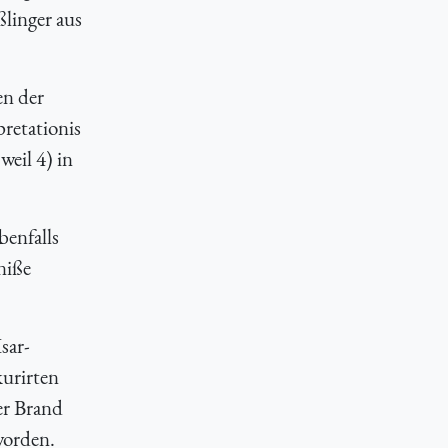
linger aus
en der
retationis
weil 4) in
benfalls
niße
sar-
kurirten
er Brand
worden.