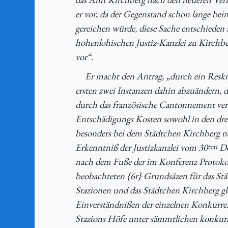
er vor, da der Gegenstand schon lange be
gereichen würde, diese Sache entschieden 
hohenlohischen Justiz-Kanzlei zu Kirchbe
vor“.
Er macht den Antrag, „durch ein Reskr
ersten zwei Instanzen dahin abzuändern,
durch das französische Cantonnement ver
Entschädigungs Kosten sowohl in den drei
besonders bei dem Städtchen Kirchberg no
Erkenntniß der Justizkanzlei vom 30
ten
De
nach dem Fuße der im Konferenz Protoko
beobachteten {6r} Grundsäzen für das Stä
Stazionen und das Städtchen Kirchberg gl
Einverständnißen der einzelnen Konkurren
Stazions Höfe unter sämmtlichen konkurre