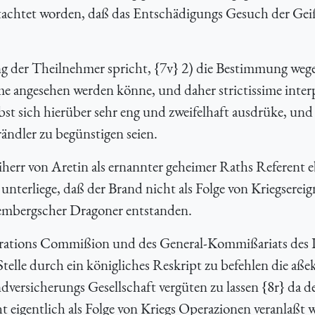
tachtet worden, daß das Entschädigungs Gesuch der Geiß
ung der Theilnehmer spricht, {7v} 2) die Bestimmung weg
e angesehen werden könne, und daher strictissime interp
st sich hierüber sehr eng und zweifelhaft ausdrüke, und 
ndler zu begünstigen seien.
iherr von Aretin als ernannter geheimer Raths Referent e
unterliege, daß der Brand nicht als Folge von Kriegsereig
embergscher Dragoner entstanden.
ations Commißion und des General-Kommißariats des I
 Stelle durch ein königliches Reskript zu befehlen die aße
versicherungs Gesellschaft vergüten zu lassen {8r} da d
 eigentlich als Folge von Kriegs Operazionen veranlaßt 