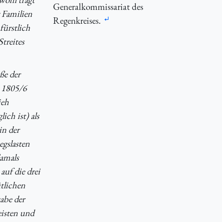
Generalkommissariat des
 Familien
Regenkreises.
fürstlich
treites
ße der
n 1805/6
ieh
ch ist) als
in der
egslasten
amals
auf die drei
tlichen
abe der
eisten und