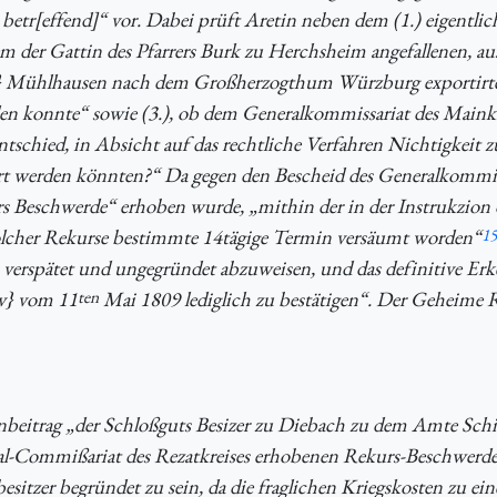
etr[effend]“ vor. Dabei prüft Aretin neben dem (1.) eigentlic
dem der Gattin des Pfarrers Burk zu Herchsheim angefallenen, a
3r} Mühlhausen nach dem Großherzogthum Würzburg exportirt
en konnte“ sowie (3.), ob dem Generalkommissariat des Mainkr
entschied, in Absicht auf das rechtliche Verfahren Nichtigkeit z
lirt werden könnten?“ Da gegen den Bescheid des Generalkommi
rs Beschwerde“ erhoben wurde, „mithin der in der Instrukzion 
lcher Rekurse bestimmte 14tägige Termin versäumt worden“
15
als verspätet und ungegründet abzuweisen, und das definitive Er
3v} vom 11
ten
Mai 1809 lediglich zu bestätigen“. Der Geheime R
nbeitrag „der Schloßguts Besizer zu Diebach zu dem Amte Schil
al-Commißariat des Rezatkreises erhobenen Rekurs-Beschwerd
itzer begründet zu sein, da die fraglichen Kriegskosten zu ein