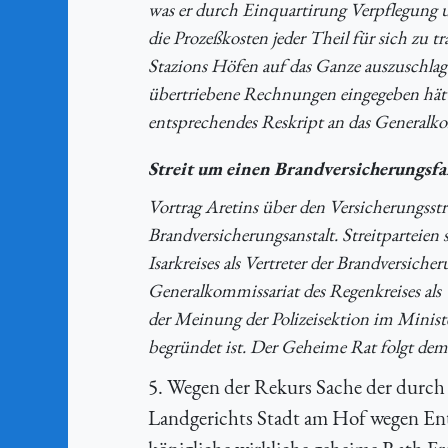
was er durch Einquartirung Verpflegung 
die Prozeßkosten jeder Theil für sich zu 
Stazions Höfen auf das Ganze auszuschlage
übertriebene Rechnungen eingegeben hätt
entsprechendes Reskript an das Generalkom
Streit um einen Brandversicherungsfal
Vortrag Aretins über den Versicherungsst
Brandversicherungsanstalt. Streitparteie
Isarkreises als Vertreter der Brandversiche
Generalkommissariat des Regenkreises als V
der Meinung der Polizeisektion im Minis
begründet ist. Der Geheime Rat folgt dem 
5. Wegen der Rekurs Sache der durc
Landgerichts Stadt am Hof wegen Ents