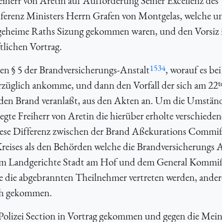
eiherr von Aretin auf Aufforderung Seiner Excellenz des
ferenz Ministers Herrn Grafen von Montgelas, welche un
 geheime Raths Sizung gekommen waren, und den Vorsiz 
lichen Vortrag.
1534
den § 5 der Brandversicherungs-Anstalt
, worauf es bei
t
rzüglich ankomme, und dann den Vorfall der sich am 22
 den Brand veranlaßt, aus den Akten an. Um die Umständ
egte Freiherr von Aretin die hierüber erholte verschieden
diese Differenz zwischen der Brand Aßekurations Commi
eises als den Behörden welche die Brandversicherungs A
 dem Landgerichte Stadt am Hof und dem General Kommiß
e die abgebrannten Theilnehmer vertreten werden, andere
th gekommen.
r Polizei Section in Vortrag gekommen und gegen die Mei