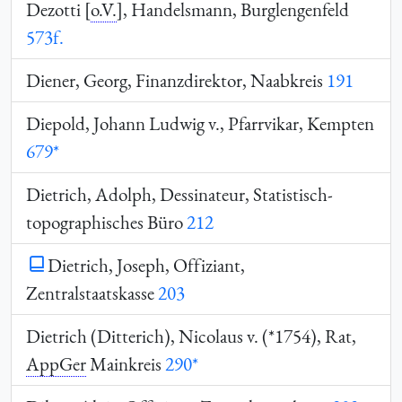
Dezotti [
o.V.
], Handelsmann, Burglengenfeld
573f.
Diener, Georg, Finanzdirektor, Naabkreis
191
Diepold, Johann Ludwig v., Pfarrvikar, Kempten
679*
Dietrich, Adolph, Dessinateur, Statistisch-
topographisches Büro
212
Dietrich, Joseph, Offiziant,
Zentralstaatskasse
203
Dietrich (Ditterich), Nicolaus v. (*1754), Rat,
AppGer
Mainkreis
290*