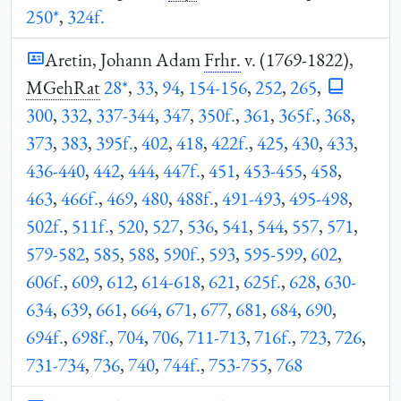
250*
,
324f.
Aretin, Johann Adam
Frhr.
v. (1769-1822),
MGehRat
28*
,
33
,
94
,
154-156
,
252
,
265
,
300
,
332
,
337-344
,
347
,
350f.
,
361
,
365f.
,
368
,
373
,
383
,
395f.
,
402
,
418
,
422f.
,
425
,
430
,
433
,
436-440
,
442
,
444
,
447f.
,
451
,
453-455
,
458
,
463
,
466f.
,
469
,
480
,
488f.
,
491-493
,
495-498
,
502f.
,
511f.
,
520
,
527
,
536
,
541
,
544
,
557
,
571
,
579-582
,
585
,
588
,
590f.
,
593
,
595-599
,
602
,
606f.
,
609
,
612
,
614-618
,
621
,
625f.
,
628
,
630-
634
,
639
,
661
,
664
,
671
,
677
,
681
,
684
,
690
,
694f.
,
698f.
,
704
,
706
,
711-713
,
716f.
,
723
,
726
,
731-734
,
736
,
740
,
744f.
,
753-755
,
768