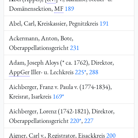
Domänensektion,
MF
189
Abel, Carl, Kreiskassier, Pegnitzkreis
191
Ackermann, Anton, Bote,
Oberappellationsgericht
231
Adam, Joseph Aloys (* ca. 1762), Direktor,
AppGer
Iller- u. Lechkreis
225*
,
288
Aichberger, Franz v. Paula v. (1774-1834),
Kreisrat, Isarkreis
169*
Aichberger, Lorenz (1742-1821), Direktor,
Oberappellationsgericht
220*
,
227
Aigner, Carl v., Registrator, Eisackkreis
200