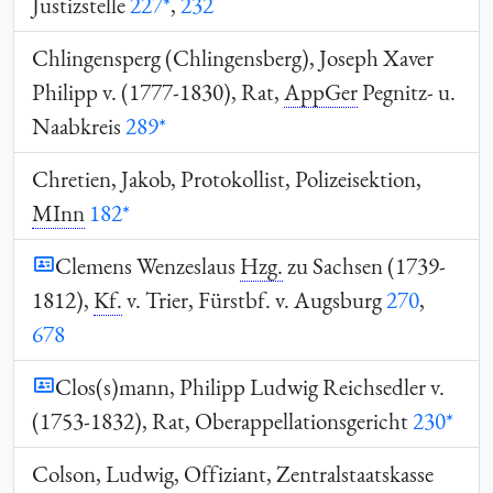
Justizstelle
227*
,
232
Chlingensperg (Chlingensberg), Joseph Xaver
Philipp v. (1777-1830), Rat,
AppGer
Pegnitz- u.
Naabkreis
289*
Chretien, Jakob, Protokollist, Polizeisektion,
MInn
182*
Clemens Wenzeslaus
Hzg.
zu Sachsen (1739-
1812),
Kf.
v. Trier, Fürstbf. v. Augsburg
270
,
678
Clos(s)mann, Philipp Ludwig Reichsedler v.
(1753-1832), Rat, Oberappellationsgericht
230*
Colson, Ludwig, Offiziant, Zentralstaatskasse