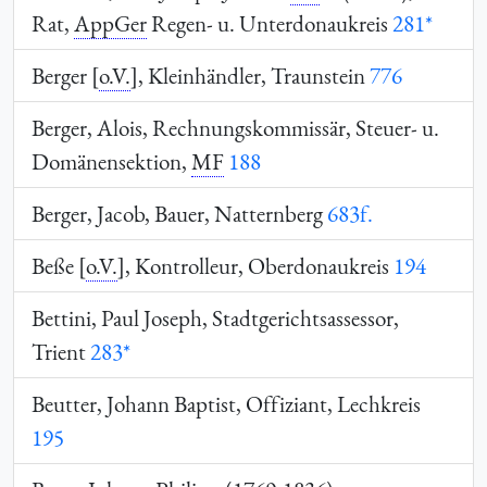
Rat,
AppGer
Regen- u. Unterdonaukreis
281*
Berger [
o.V.
], Kleinhändler, Traunstein
776
Berger, Alois, Rechnungskommissär, Steuer- u.
Domänensektion,
MF
188
Berger, Jacob, Bauer, Natternberg
683f.
Beße [
o.V.
], Kontrolleur, Oberdonaukreis
194
Bettini, Paul Joseph, Stadtgerichtsassessor,
Trient
283*
Beutter, Johann Baptist, Offiziant, Lechkreis
195