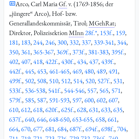
Arco, Carl Maria
Gf.
v. (1769-1856; der
„jüngere“ Arco), Hof- bzw.
Generallandeskommissär, Tirol;
MGehRat
;
Direktor, Polizeisektion
MInn
28f.*
,
153f.
,
159
,
181
,
183
,
244
,
246
,
300
,
332
,
337
,
339-341
,
344
,
350
,
361
,
365-367
,
369f.
,
373f.
,
381-383
,
395f.
,
402
,
407
,
418
,
422f.
,
430f.
,
434
,
437
,
439f.
,
442f.
,
445
,
453
,
461-465
,
469
,
480
,
489
,
491
,
499f.
,
502
,
508
,
510
,
512
,
514
,
520
,
527f.
,
531
,
533f.
,
536-538
,
541f.
,
544-546
,
557
,
565
,
571
,
579f.
,
585
,
587
,
591-593
,
597
,
600
,
602
,
607
,
610
,
612
,
618
,
620f.
,
625f.
,
628
,
631
,
633
,
635
,
637f.
,
640
,
646
,
648-650
,
653-655
,
658
,
661
,
664
,
670
,
677
,
681
,
684
,
687f.
,
694f.
,
698f.
,
704
,
711
,
719
,
721
,
723
,
726
,
729-732
,
736f.
,
740
,