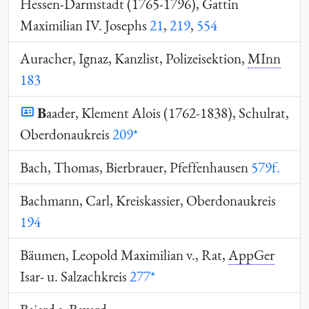
Hessen-Darmstadt (1765-1796), Gattin
Maximilian IV. Josephs
21
,
219
,
554
Auracher, Ignaz, Kanzlist, Polizeisektion,
MInn
183
B
aader, Klement Alois (1762-1838), Schulrat,
Oberdonaukreis
209*
Bach, Thomas, Bierbrauer, Pfeffenhausen
579f.
Bachmann, Carl, Kreiskassier, Oberdonaukreis
194
Bäumen, Leopold Maximilian v., Rat,
AppGer
Isar- u. Salzachkreis
277*