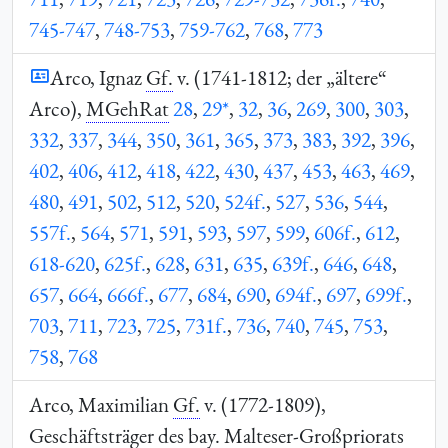
745-747
,
748-753
,
759-762
,
768
,
773
Arco, Ignaz
Gf.
v. (1741-1812; der „ältere“
Arco),
MGehRat
28
,
29*
,
32
,
36
,
269
,
300
,
303
,
332
,
337
,
344
,
350
,
361
,
365
,
373
,
383
,
392
,
396
,
402
,
406
,
412
,
418
,
422
,
430
,
437
,
453
,
463
,
469
,
480
,
491
,
502
,
512
,
520
,
524f.
,
527
,
536
,
544
,
557f.
,
564
,
571
,
591
,
593
,
597
,
599
,
606f.
,
612
,
618-620
,
625f.
,
628
,
631
,
635
,
639f.
,
646
,
648
,
657
,
664
,
666f.
,
677
,
684
,
690
,
694f.
,
697
,
699f.
,
703
,
711
,
723
,
725
,
731f.
,
736
,
740
,
745
,
753
,
758
,
768
Arco, Maximilian
Gf.
v. (1772-1809),
Geschäftsträger des
bay.
Malteser-Großpriorats