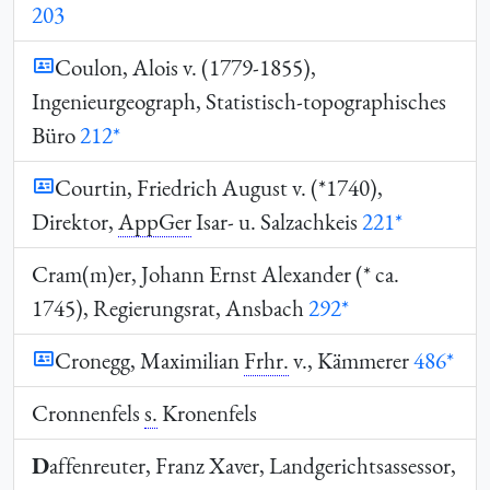
203
Coulon, Alois v. (1779-1855),
Ingenieurgeograph, Statistisch-topographisches
Büro
212*
Courtin, Friedrich August v. (*1740),
Direktor,
AppGer
Isar- u. Salzachkeis
221*
Cram(m)er, Johann Ernst Alexander (* ca.
1745), Regierungsrat, Ansbach
292*
Cronegg, Maximilian
Frhr.
v., Kämmerer
486*
Cronnenfels
s.
Kronenfels
D
affenreuter, Franz Xaver, Landgerichtsassessor,