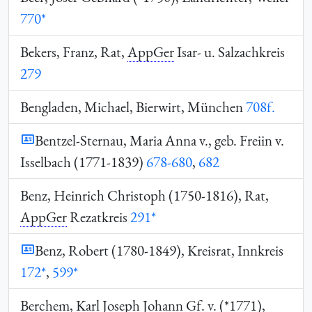
770*
Bekers, Franz, Rat,
AppGer
Isar- u. Salzachkreis
279
Bengladen, Michael, Bierwirt, München
708f.
Bentzel-Sternau, Maria Anna v., geb. Freiin v.
Isselbach (1771-1839)
678-680
,
682
Benz, Heinrich Christoph (1750-1816), Rat,
AppGer
Rezatkreis
291*
Benz, Robert (1780-1849), Kreisrat, Innkreis
172*
,
599*
Berchem, Karl Joseph Johann
Gf.
v. (*1771),