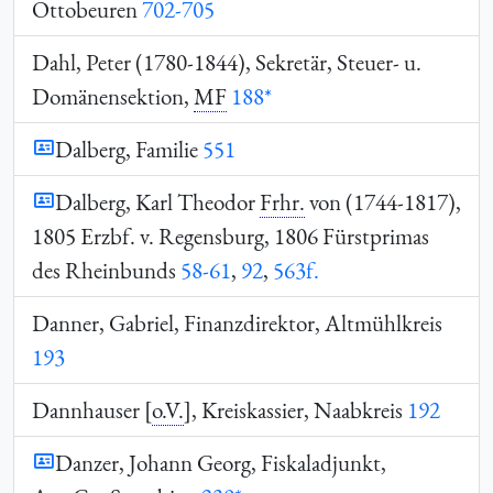
Ottobeuren
702-705
Dahl, Peter (1780-1844), Sekretär, Steuer- u.
Domänensektion,
MF
188*
Dalberg, Familie
551
Dalberg, Karl Theodor
Frhr.
von (1744-1817),
1805 Erzbf. v. Regensburg, 1806 Fürstprimas
des Rheinbunds
58-61
,
92
,
563f.
Danner, Gabriel, Finanzdirektor, Altmühlkreis
193
Dannhauser [
o.V.
], Kreiskassier, Naabkreis
192
Danzer, Johann Georg, Fiskaladjunkt,