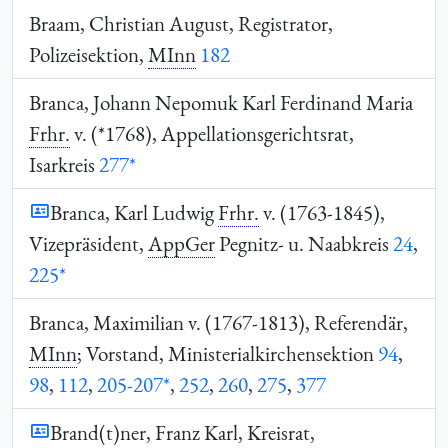
Braam, Christian August, Registrator,
Polizeisektion,
MInn
182
Branca, Johann Nepomuk Karl Ferdinand Maria
Frhr.
v. (*1768), Appellationsgerichtsrat,
Isarkreis
277*
Branca, Karl Ludwig
Frhr.
v. (1763-1845),
Vizepräsident,
AppGer
Pegnitz- u. Naabkreis
24
,
225*
Branca, Maximilian v. (1767-1813), Referendär,
MInn
; Vorstand, Ministerialkirchensektion
94
,
98
,
112
,
205-207*
,
252
,
260
,
275
,
377
Brand(t)ner, Franz Karl, Kreisrat,