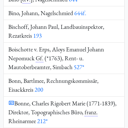
Bino, Johann, Nagelschmied
644f.
Bischoff, Johann Paul, Landbauinspektor,
Rezatkreis
193
Boischotte v. Erps, Aloys Emanuel Johann
Nepomuck
Gf.
(*1763), Rent- u.
Mautoberbeamter, Simbach
527*
Bonn, Bartlmee, Rechnungskommissär,
Eisackkreis
200
Bonne, Charles Rigobert Marie (1771-1839),
Direktor, Topographisches Büro,
franz.
Rheinarmee
212*