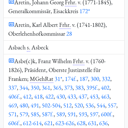
Aretin, Johann Georg
Frhr.
v. (1771-1845),
Generalkommissär, Eisackkreis
172*
Aretin, Karl Albert
Frhr.
v. (1741-1802),
Oberlehenhofkommissar
28
Asbach
s.
Asbeck
Asbe(c)k, Franz Wilhelm
Frhr.
v. (1760-
1826), Präsident, Oberste Justizstelle für
Franken;
MGehRat
31*
,
174f.
,
187
,
300
,
332
,
337
,
344
,
350
,
361
,
365
,
373
,
383
,
395f.
,
402
,
406f.
,
412
,
418
,
422
,
430
,
433
,
437
,
453
,
463
,
469
,
480
,
491
,
502-504
,
512
,
520
,
536
,
544
,
557
,
571
,
579
,
585
,
587f.
,
589
,
591
,
593
,
597
,
600f.
,
606f.
,
612-614
,
621
,
623-626
,
628
,
631
,
636
,