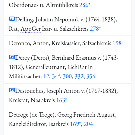
Oberdonau- u. Altmühlkreis
286*
Delling, Johann Nepomuk v. (1764-1838),
Rat,
AppGer
Isar- u. Salzachkreis
278*
Deronco, Anton, Kreiskassier, Salzachkreis
198
Deroy (Deroi), Bernhard Erasmus v. (1743-
1812), Generalleutnant,
GehRat
in
Militärsachen
12
,
34*
,
300
,
332
,
354
Destouches, Joseph Anton v. (1767-1832),
Kreisrat, Naabkreis
163*
Detroge (de Troge), Georg Friedrich August,
Kanzleidirektor, Isarkreis
169*
,
204