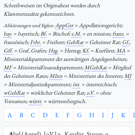
Schreibweisen im Originaltext werden durch
Klammerzusätze gekennzeichnet.
AppGer
= Appellationsgericht;
Abkürzungen und Siglen:
bay.
= bayerisch;
Bf.
= Bischof;
e.M.
= en mission;
franz.
=
französisch;
Frhr.
= Freiherr;
GehRat
= Geheimer Rat;
Gf.
,
Gff.
= Graf, Grafen;
Hzg.
= Herzog;
Kf.
= Kurfürst;
MA
=
Ministerialdepartement der auswärtigen Angelegenheiten;
MF
= Ministerialfinanzdepartement;
MGehRat
= Mitglied
des Geheimen Rates;
MInn
= Ministerium des Inneren;
MJ
= Ministerialjustizdepartement;
öst.
= österreichisch;
wGehRat
= wirklicher Geheimer Rat;
o.V.
= ohne
Vornamen;
württ.
= württembergisch.
A
B
C
D
E
F
G
H
I
J
K
A
bel (Appel), [
o.V.
] v., Kanzlist, Steuer- u.