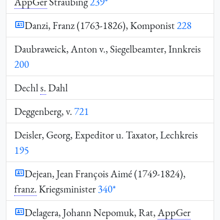
AppGer
Straubing
239*
Danzi, Franz (1763-1826), Komponist
228
Daubraweick, Anton v., Siegelbeamter, Innkreis
200
Dechl
s.
Dahl
Deggenberg, v.
721
Deisler, Georg, Expeditor u. Taxator, Lechkreis
195
Dejean, Jean François Aimé (1749-1824),
franz.
Kriegsminister
340*
Delagera, Johann Nepomuk, Rat,
AppGer