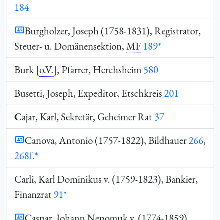
184
Burgholzer, Joseph (1758-1831), Registrator,
Steuer- u. Domänensektion,
MF
189*
Burk [
o.V.
], Pfarrer, Herchsheim
580
Busetti, Joseph, Expeditor, Etschkreis
201
C
ajar, Karl, Sekretär, Geheimer Rat
37
Canova, Antonio (1757-1822), Bildhauer
266
,
268f.*
Carli, Karl Dominikus v. (1759-1823), Bankier,
Finanzrat
91*
Caspar, Johann Nepomuk v. (1774-1859),