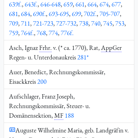
639f.
,
643f.
,
646-648
,
659
,
661
,
664
,
674
,
677
,
681
,
684
,
690f.
,
693-695
,
699
,
702f.
,
705-707
,
709
,
711
,
721-723
,
727-732
,
738
,
740
,
745
,
753
,
759
,
764f.
,
768
,
774
,
776f.
Asch, Ignaz
Frhr.
v. (* ca. 1770), Rat,
AppGer
Regen- u. Unterdonaukreis
281*
Auer, Benedict, Rechnungskommissär,
Eisackkreis
200
Aufschlager, Franz Joseph,
Rechnungskommissär, Steuer- u.
Domänensektion,
MF
188
Auguste Wilhelmine Maria, geb. Landgräfin v.