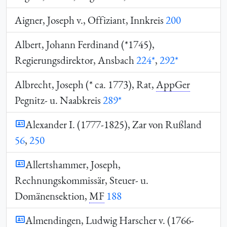
Aigner, Joseph v., Offiziant, Innkreis
200
Albert, Johann Ferdinand (*1745),
Regierungsdirektor, Ansbach
224*
,
292*
Albrecht, Joseph (* ca. 1773), Rat,
AppGer
Pegnitz- u. Naabkreis
289*
Alexander I. (1777-1825), Zar von Rußland
56
,
250
Allertshammer, Joseph,
Rechnungskommissär, Steuer- u.
Domänensektion,
MF
188
Almendingen, Ludwig Harscher v. (1766-