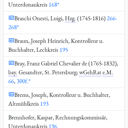
Unterdonaukreis
168*
Braschi Onesti, Luigi,
Hzg.
(1745-1816)
266-
268*
Braun, Joseph Heinrich, Kontrolleur u.
Buchhalter, Lechkreis
195
Bray, Franz Gabriel Chevalier de (1765-1832),
bay.
Gesandter, St. Petersburg;
wGehRat
e.M.
66
,
300f.*
Brems, Joseph, Kontrolleur u. Buchhalter,
Altmühlkreis
193
Brennhofer, Kaspar, Rechnungskommissär,
Unterdonaukreis
196