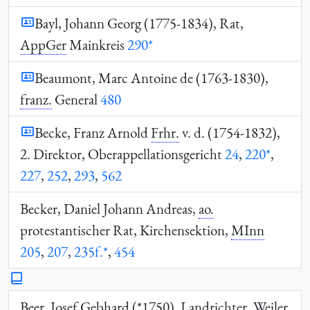
Bayl, Johann Georg (1775-1834), Rat,
AppGer
Mainkreis
290*
Beaumont, Marc Antoine de (1763-1830),
franz.
General
480
Becke, Franz Arnold
Frhr.
v. d. (1754-1832),
2. Direktor, Oberappellationsgericht
24
,
220*
,
227
,
252
,
293
,
562
Becker, Daniel Johann Andreas,
ao.
protestantischer Rat, Kirchensektion,
MInn
205
,
207
,
235f.*
,
454
Beer, Josef Gebhard (*1750), Landrichter, Weiler