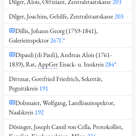
Dilger, Alois, Offiziant, Zentralstaatskasse
203
Dilger, Joachim, Gehilfe, Zentralstaatskasse
203
Dillis, Johann Georg (1759-1841),
Galerieinspektor
267f.*
Dipauli (di Pauli), Andreas Alois (1761-
1839), Rat,
AppGer
Eisack- u. Innkreis
284*
Dittmar, Gottfried Friedrich, Sekretär,
Pegnitzkreis
191
Dobmaier, Wolfgang, Landbauinspektor,
Naabkreis
192
Dösinger, Joseph Camil von Cella, Protokollist,