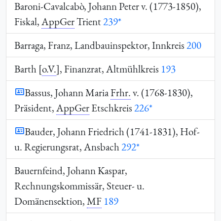
Baroni-Cavalcabò, Johann Peter v. (1773-1850),
Fiskal,
AppGer
Trient
239*
Barraga, Franz, Landbauinspektor, Innkreis
200
Barth [
o.V.
], Finanzrat, Altmühlkreis
193
Bassus, Johann Maria
Frhr.
v. (1768-1830),
Präsident,
AppGer
Etschkreis
226*
Bauder, Johann Friedrich (1741-1831), Hof-
u. Regierungsrat, Ansbach
292*
Bauernfeind, Johann Kaspar,
Rechnungskommissär, Steuer- u.
Domänensektion,
MF
189