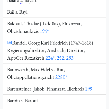
Baiard
s.
Bayard
Bail
s.
Bayl
Baldauf, Thadae (Taddäus), Finanzrat,
Oberdonaukreis
194*
Bandel, Georg Karl Friedrich (1747-1818),
Regierungsdirektor, Ansbach; Direktor,
AppGer
Rezatkreis
224*
,
252
,
293
Bannwarth, Max Fidel v., Rat,
Oberappellationsgericht
228f.*
Barensteiner, Jakob, Finanzrat, Illerkreis
199
Baroin
s.
Baroni