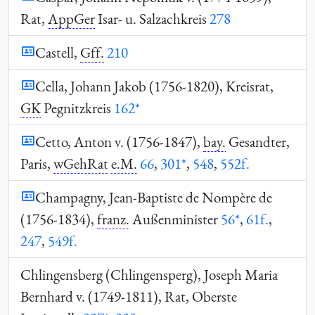
Rat,
AppGer
Isar- u. Salzachkreis
278
Castell,
Gff.
210
Cella, Johann Jakob (1756-1820), Kreisrat,
GK
Pegnitzkreis
162*
Cetto, Anton v. (1756-1847),
bay.
Gesandter,
Paris,
wGehRat
e.M.
66
,
301*
,
548
,
552f.
Champagny, Jean-Baptiste de Nompère de
(1756-1834),
franz.
Außenminister
56*
,
61f.
,
247
,
549f.
Chlingensberg (Chlingensperg), Joseph Maria
Bernhard v. (1749-1811), Rat, Oberste