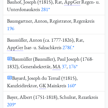
Bauhof, Joseph (†1815), Rat,
AppGer
Regen- u.
Unterdonaukreis
281*
Baumgartner, Anton, Registrator, Regenkreis
196
Baumüller, Anton (ca. 1777-1826), Rat,
AppGer
Isar- u. Salzachkreis
278f.*
Baumüller (Baumiller), Paul Joseph (1768-
1832), Generalsekretär,
MA
37
,
176*
Bayard, Joseph du Terrail (†1815),
Kanzleidirektor,
GK
Mainkreis
160*
Bayer, Albert (1751-1818), Schulrat, Rezatkreis
209*