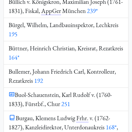
Büllich v. Königskron, Maximilian Joseph (1761-
1831), Fiskal,
AppGer
München
239*
Bürgel, Wilhelm, Landbauinspektor, Lechkreis
195
Büttner, Heinrich Christian, Kreisrat, Rezatkreis
164*
Bullemer, Johann Friedrich Carl, Kontrolleur,
Rezatkreis
192
Buol-Schauenstein, Karl Rudolf v. (1760-
1833), Fürstbf., Chur
251
Burgau, Klemens Ludwig
Frhr.
v. (1762-
1827), Kanzleidirektor, Unterdonaukreis
168*
,