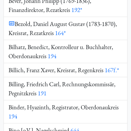
Bever, Johann Philipp (1769-1836),
Finanzdirektor, Rezatkreis
192*
Bezold, Daniel August Gustav (1783-1870),
Kreisrat, Rezatkreis
164*
Bilhatz, Benedict, Kontrolleur u. Buchhalter,
Oberdonaukreis
194
Billich, Franz Xaver, Kreisrat, Regenkreis
167f.*
Billing, Friedrich Carl, Rechnungskommissär,
Pegnitzkreis
191
Binder, Hyazinth, Registrator, Oberdonaukreis
194
Bino [
o.V.
], Nagelschmied
644