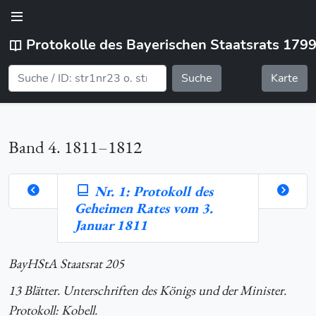
Protokolle des Bayerischen Staatsrats 179
Suche
Karte
Band 4. 1811–1812
Nr. 1: Protokoll des
Geheimen Rates vom 3.
orte
Januar 1811
BayHStA Staatsrat 205
hlung
13 Blätter. Unterschriften des Königs und der Minister.
Protokoll: Kobell.