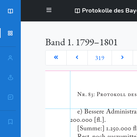
Protokolle des Ba
BayStR
Dokumente
Band 1. 1799–1801
319
Personen
Orte
Sachschlagworte
Zitierempfehlung