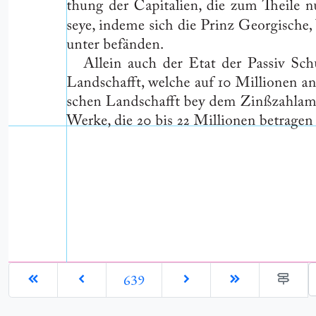
G
639