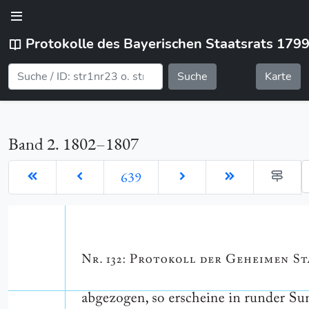
Protokolle des Bayerischen Staatsrats 179
Suche
Karte
Band 2. 1802–1807
G
639