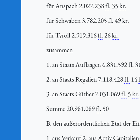
für Anspach 2.027.238
fl.
35
kr.
für Schwaben 3.782.205
fl.
49
kr.
für Tyroll 2.919.316
fl.
26
kr.
zusammen
1. an Staats Auflaagen 6.831.592
fl.
3
2. an Staats Regalien 7.118.428
fl.
14
3. an Staats Güther 7.031.069
fl.
5
kr.
Summe 20.981.089
fl.
50
B. den außerordentlichen Etat der Ein
1. aus Verkauf 2. aus Activ Capitalie