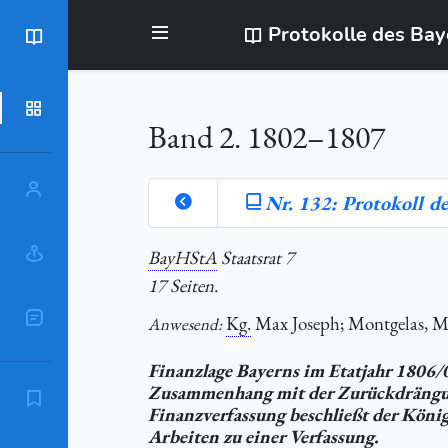
Protokolle des Ba
BayStR
Dokumente
Band 2. 1802–1807
Personen
Nr. 132: Protokoll d
Orte
BayHStA
Staatsrat 7
17 Seiten.
Sachschlagworte
Kg.
Max Joseph; Montgelas, 
Anwesend:
Finanzlage Bayerns im Etatjahr 1806/
Zusammenhang mit der Zurückdrängung
Zitierempfehlung
Finanzverfassung beschließt der König
Arbeiten zu einer Verfassung.