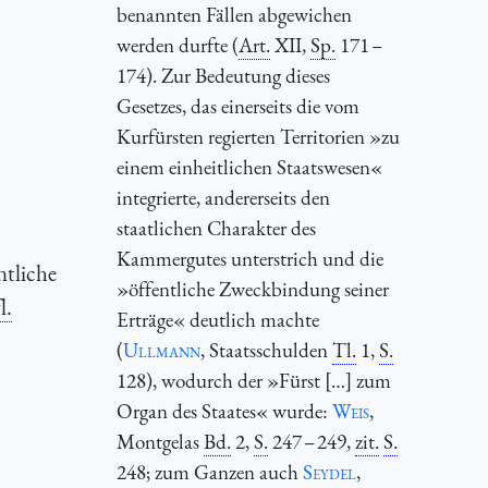
benannten Fällen abgewichen
werden durfte (
Art.
XII,
Sp.
171 –
174). Zur Bedeutung dieses
Gesetzes, das einerseits die vom
Kurfürsten regierten Territorien »zu
einem einheitlichen Staatswesen«
integrierte, andererseits den
staatlichen Charakter des
Kammergutes unterstrich und die
ntliche
»öffentliche Zweckbindung seiner
l.
Erträge« deutlich machte
(
Ullmann
, Staatsschulden
Tl.
1,
S.
128), wodurch der »Fürst […] zum
Organ des Staates« wurde:
Weis
,
Montgelas
Bd.
2,
S.
247 – 249,
zit.
S.
248; zum Ganzen auch
Seydel
,