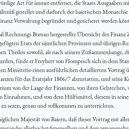
ürdige Art für immer entfernet, die Staats Ausgaaben m
ältnüß gestellet und dadurch der baierischen Monarchie 
 Finanz Verwaltung begründet und gesicheret werden könt
l Rechnungs Bureau hergestellte Übersicht des Finanz 
ygefügten Etats der sämtlichen Provinzen und übrigen 
elnen Theilen sowohl, als nach seinem Zußammenhange, di
urden, finde er Freyherr von Hompesch sich in dem Stan
n Ministerio einen ausführlichen detaillierten Vortrag 
anzen für das Etatsjahr 1806/7 abzustatten, und seine K
erium von der Laage der Finanzen, von ihren Gebrechen,
 Einnahmen, und von dem Hülfsmittel, diesem in seine
zu sezen, genau und vollkommen zu unterrichten.
glichen Majestät von Baiern, daß dieser Vortrag mit alle
genstandes allerhochstdenenselben und dem versammelt