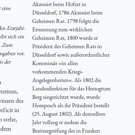
Akzessist beim Hofrat in
 eine
Düsseldorf, 1786 Akzessist beim
Geheimen Rat. 1798 folgte die
en Etatjahr.
Ernennung zum wirklichen
bt sich ein
Geheimen Rat, 1800 wurde er
n. Zum
Präsident des Geheimen Rats in
usgaben vor.
Düsseldorf sowie außerordentlicher
s der
Kommissär »in allen
vorkommenden Kriegs-
Angelegenheiten«. Als 1802 die
n
Landesdirektion für das Herzogtum
sterium,
Berg eingerichtet wurde, wurde
vinzen des
Hompesch als ihr Präsident bestellt
ficit in
(25. August 1802). Ab demselben
 stehe,
Jahr vollzog er zudem die
, dem
Besitzergreifung der in Franken