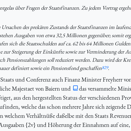
elas über Fragen der Staatsfinanzen. Zu jedem Vortrag ergeht
rsachen des prekären Zustands der Staatsfinanzen im laufend
tehen Ausgaben von etwa 32,5 Millionen gegenüber; somit ergi
ufen sich die Staatsschulden auf ca. 62 bis 64 Millionen Gulde
äne zur Steigerung der Einkünfte sowie zur Verminderung der A
rch Pensionszahlungen soll reduziert werden. Dazu wird der Krei
auer definiert sowie ein Pensionsfond geschaffen
829
.
 Staats und Conferenz auch Finanz Minister Freyherr vo
iche Majestaet von Baiern und
das versammelte Mini
iget, aus den hergestellten Status der verschiedenen Pro
ufinden, welche das schon mehrere Jahre sich zeigende De
 in welchem Verhältnüße daßelbe mit den Staats Revenuen
 Ausgaaben {2v} und Höherung der Einnahmen auf eine