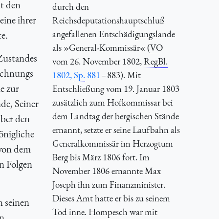
it den
durch den
eine ihrer
Reichsdeputationshauptschluß
angefallenen Entschädigungslande
e.
als »General-Kommissär« (
VO
Zustandes
vom 26. November 1802,
RegBl.
Rechnungs
1802,
Sp.
881
– 883). Mit
e zur
Entschließung vom 19. Januar 1803
zusätzlich zum Hofkommissar bei
de, Seiner
dem Landtag der bergischen Stände
über den
ernannt, setzte er seine Laufbahn als
önigliche
Generalkommissär im Herzogtum
 von dem
Berg bis März 1806 fort. Im
n Folgen
November 1806 ernannte Max
Joseph ihn zum Finanzminister.
Dieses Amt hatte er bis zu seinem
n seinen
Tod inne. Hompesch war mit
en