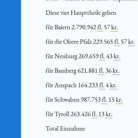
Diese vier Haupttheile geben
für Baiern 2.790.942
fl.
57
kr.
für die Obere Pfalz 229.565
fl.
57
kr.
für Neuburg 269.659
fl.
43
kr.
für Bamberg 621.881
fl.
36
kr.
für Anspach 164.233
fl.
4
kr.
für Schwaben 987.753
fl.
15
kr.
für Tyroll 263.426
fl.
13
kr.
Total Einnahme