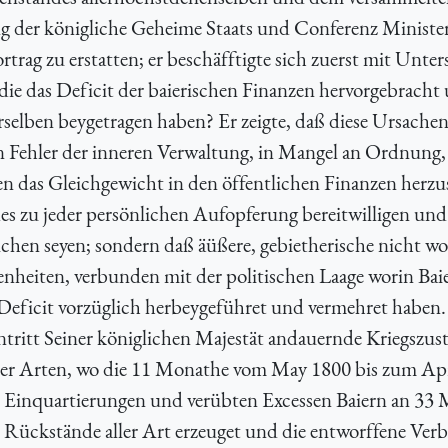
ing der königliche Geheime Staats und Conferenz Ministe
trag zu erstatten; er beschäfftigte sich zuerst mit Unt
die das Deficit der baierischen Finanzen hervorgebracht
selben beygetragen haben? Er zeigte, daß diese Ursache
 Fehler der inneren Verwaltung, in Mangel an Ordnung,
en das Gleichgewicht in den öffentlichen Finanzen herzu
s zu jeder persönlichen Aufopferung bereitwilligen und
chen seyen; sondern daß äüßere, gebietherische nicht wo
iten, verbunden mit der politischen Laage worin Baie
 Deficit vorzüglich herbeygeführet und vermehret haben
ntritt Seiner königlichen Majestät andauernde Kriegszu
aller Arten, wo die 11 Monathe vom May 1800 bis zum Ap
 Einquartierungen und verübten Excessen Baiern an 33 
t, Rückstände aller Art erzeuget und die entworffene Ver