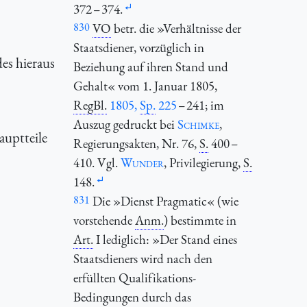
372 – 374.
830
VO
betr. die »Verhältnisse der
Staatsdiener, vorzüglich in
es hieraus
Beziehung auf ihren Stand und
Gehalt« vom 1. Januar 1805,
RegBl.
1805,
Sp.
225
– 241; im
Auszug gedruckt bei
Schimke
,
auptteile
Regierungsakten, Nr. 76,
S.
400 –
410. Vgl.
Wunder
, Privilegierung,
S.
148.
831
Die »Dienst Pragmatic« (wie
vorstehende
Anm.
) bestimmte in
Art.
I lediglich: »Der Stand eines
Staatsdieners wird nach den
erfüllten Qualifikations-
Bedingungen durch das