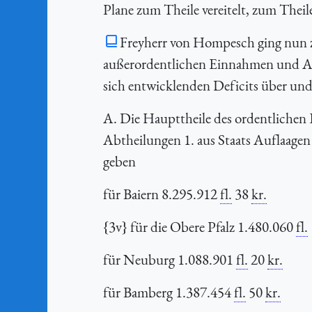
Plane zum Theile vereitelt, zum Theil
Freyherr von Hompesch ging nun z
außerordentlichen Einnahmen und Aus
sich entwicklenden Deficits über und
A. Die Haupttheile des ordentlichen 
Abtheilungen 1. aus Staats Auflaagen 
geben
für Baiern 8.295.912
fl.
38
kr.
{3v} für die Obere Pfalz 1.480.060
fl.
für Neuburg 1.088.901
fl.
20
kr.
für Bamberg 1.387.454
fl.
50
kr.