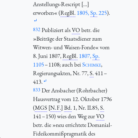
Anstellungs-Rescript […]
erworben« (
RegBl.
1805,
Sp.
225
).
832
Publiziert als
VO
betr. die
»Beiträge der Staatsdiener zum
Witwen- und Waisen-Fonde« vom
8. Juni 1807,
RegBl.
1807,
Sp.
1105
– 1108; auch bei
Schimke
,
Regierungsakten, Nr. 77,
S.
411 –
413.
833
Der Ansbacher (Rohrbacher)
Hausvertrag vom 12. Oktober 1796
(
MGS
[
N. F.
]
Bd.
1, Nr. II.85,
S.
141 – 150) wies den Weg zur
VO
betr. die »neu errichtete Domanial-
Fideikommißpragmatik des
.