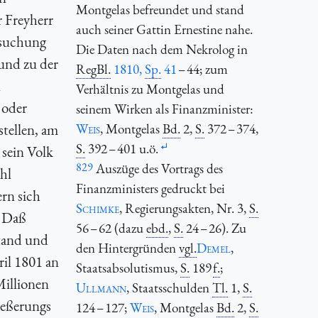
Montgelas befreundet und stand
r Freyherr
auch seiner Gattin Ernestine nahe.
ersuchung
Die Daten nach dem Nekrolog in
 und zu der
RegBl.
1810,
Sp.
41
– 44; zum
n
Verhältnis zu Montgelas und
 oder
seinem Wirken als Finanzminister:
stellen, am
Weis
, Montgelas
Bd.
2,
S.
372 – 374,
S.
392 – 401 u.ö.
 sein Volk
829
Auszüge des Vortrags des
hl
Finanzministers gedruckt bei
rn sich
Schimke
, Regierungsakten, Nr. 3,
S.
. Daß
56 – 62 (dazu
ebd.
,
S.
24 – 26). Zu
stand und
den Hintergründen
vgl.
Demel
,
ril 1801 an
Staatsabsolutismus,
S.
189
f.
;
Millionen
Ullmann
, Staatsschulden
Tl.
1,
S.
beßerungs
124 – 127;
Weis
, Montgelas
Bd.
2,
S.