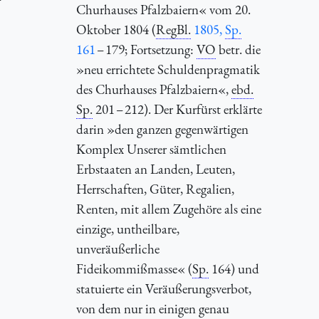
Churhauses Pfalzbaiern« vom 20.
Oktober 1804 (
RegBl.
1805,
Sp.
161
– 179; Fortsetzung:
VO
betr. die
»neu errichtete Schuldenpragmatik
des Churhauses Pfalzbaiern«,
ebd.
Sp.
201 – 212). Der Kurfürst erklärte
darin »den ganzen gegenwärtigen
Komplex Unserer sämtlichen
Erbstaaten an Landen, Leuten,
Herrschaften, Güter, Regalien,
Renten, mit allem Zugehöre als eine
einzige, untheilbare,
unveräußerliche
Fideikommißmasse« (
Sp.
164) und
statuierte ein Veräußerungsverbot,
von dem nur in einigen genau