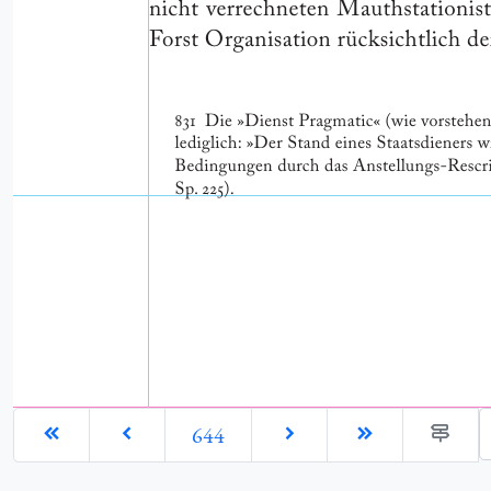
G
644