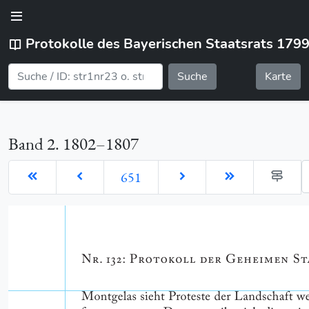
Protokolle des Bayerischen Staatsrats 179
Suche
Karte
Band 2. 1802–1807
G
651