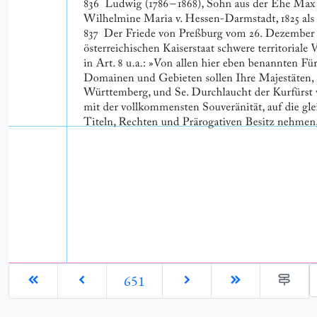
G
651