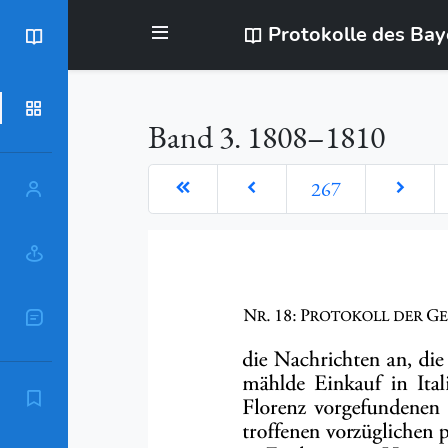
Protokolle des Ba
BayStR
Dokumente
Band 3. 1808–1810
267
Personen
Orte
Sachschlagworte
Zitierempfehlung