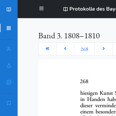
Protokolle des Ba
BayStR
Dokumente
Band 3. 1808–1810
268
Personen
Orte
Sachschlagworte
Zitierempfehlung