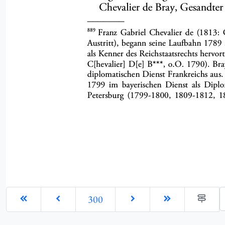
G
300