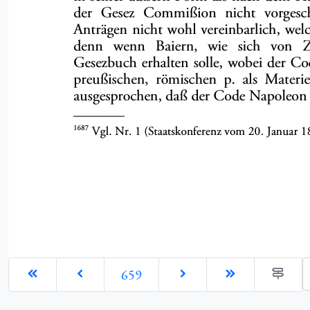
G
659