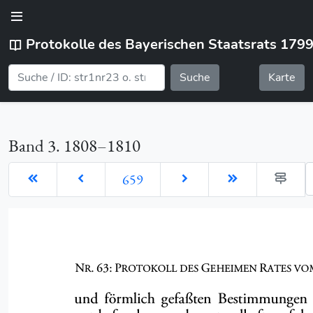
Protokolle des Bayerischen Staatsrats 179
Suche
Karte
Band 3. 1808–1810
G
659