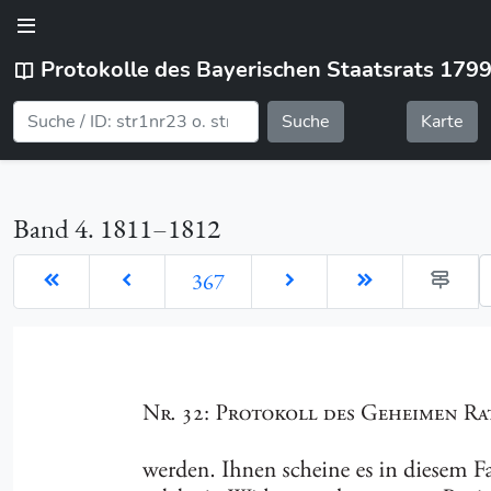
Protokolle des Bayerischen Staatsrats 179
Suche
Karte
Band 4. 1811–1812
G
367