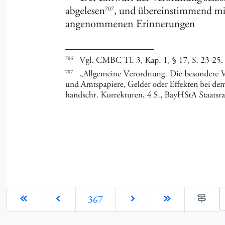
G
367