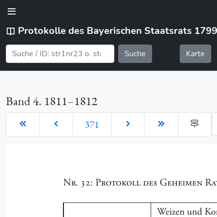
Protokolle des Bayerischen Staatsrats 179
Suche
Karte
Band 4. 1811–1812
G
371