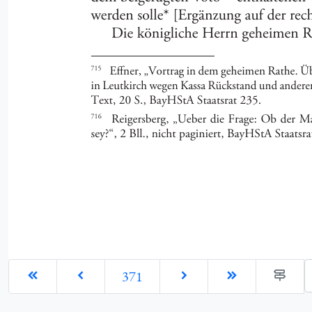
G
371