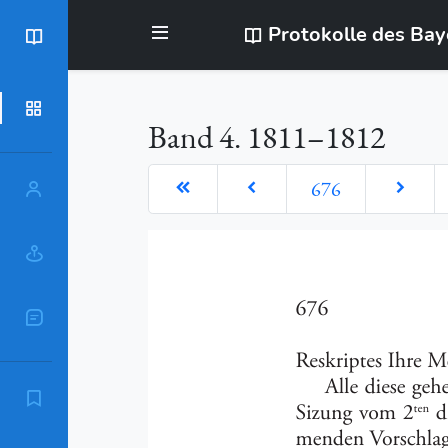
Protokolle des Ba
BayStR
Dokumente
Band 4. 1811–1812
676
Personen
Orte
Sachschlagworte
Zitierempfehlung