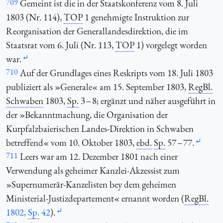
709
Gemeint ist die in der Staatskonferenz vom 8. Juli
1803 (Nr. 114),
TOP
1 genehmigte Instruktion zur
Reorganisation der Generallandesdirektion, die im
Staatsrat vom 6. Juli (Nr. 113,
TOP
1) vorgelegt worden
war.
710
Auf der Grundlages eines Reskripts vom 18. Juli 1803
publiziert als »Generale« am 15. September 1803,
RegBl.
Schwaben
1803,
Sp.
3 – 8; ergänzt und näher ausgeführt in
der »Bekanntmachung, die Organisation der
Kurpfalzbaierischen Landes-Direktion in Schwaben
betreffend« vom 10. Oktober 1803,
ebd.
Sp.
57 – 77.
711
Leers war am 12. Dezember 1801 nach einer
Verwendung als geheimer Kanzlei-Akzessist zum
»Supernumerär-Kanzelisten bey dem geheimen
Ministerial-Justizdepartement« ernannt worden (
RegBl.
1802,
Sp.
42
).