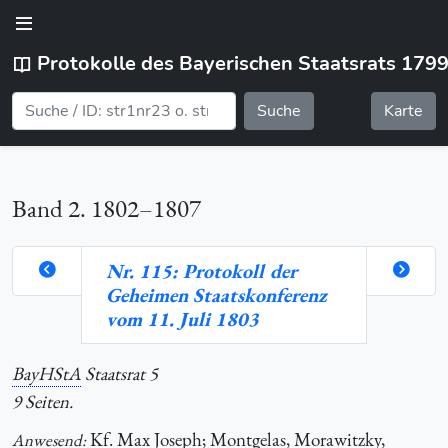
Protokolle des Bayerischen Staatsrats 179
Suche
Karte
Band 2. 1802–1807
Nr. 115: Protokoll der
Geheimen Staatskonferenz
orte
vom 11. Juli 1803
BayHStA
Staatsrat 5
hlung
9 Seiten.
Kf.
Max Joseph; Montgelas, Morawitzky,
Anwesend: