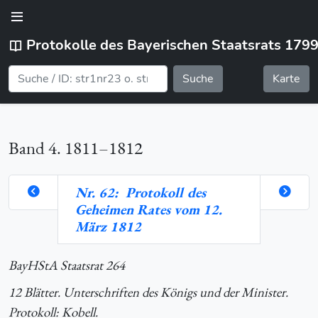
Protokolle des Bayerischen Staatsrats 179
Suche
Karte
Band 4. 1811–1812
Nr. 62: Protokoll des
Geheimen Rates vom 12.
orte
März 1812
BayHStA Staatsrat 264
hlung
12 Blätter. Unterschriften des Königs und der Minister.
Protokoll: Kobell.