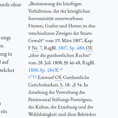
„Bestimmung der künftigen
wurde ohne
Verhältnisse, der der königlichen
Souverainität unterworfenen
Fürsten, Grafen und Herren zu den
verschiedenen Zweigen der Staats-
tungs
Gewalt“ vom 19. März 1807, Kap.
en
F
Nr.
7,
RegBl.
1807, Sp. 480
;
OE
ung in
„über die gutsherrlichen Rechte“
l auf
vom 28. Juli 1808, §§ 46-48,
RegBl.
welcher
1808, Sp. 1843
f.
1753
Entwurf
OE
Gutsherrliche
Gerichtsbarkeit,
S.
18: „§ 54. In
Ansehung der Verwaltung des
Patrimonial Stiftungs-Vermögens,
s
des Kultus, der Erziehung und der
 ein
Wohlthätigkeit sind diese Behörden