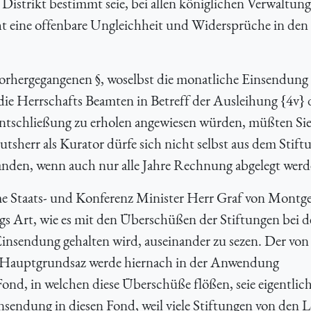
Distrikt bestimmt seie, bei allen königlichen Verwaltun
 eine offenbare Ungleichheit und Widersprüche in den
orhergegangenen §, woselbst die monatliche Einsendung
ie Herrschafts Beamten in Betreff der Ausleihung {
4v} 
Entschließung zu erholen angewiesen würden, müßten Si
tsherr als Kurator dürfe sich nicht selbst aus dem Stift
tanden, wenn auch nur alle Jahre Rechnung abgelegt werd
ime Staats- und Konferenz Minister Herr Graf von Montge
ngs Art, wie es mit den Überschüßen der Stiftungen bei d
 Einsendung gehalten wird, auseinander zu sezen. Der von
te Hauptgrundsaz werde hiernach in der Anwendung
ond, in welchen diese Überschüße flößen, seie eigentlich
nsendung in diesen Fond, weil viele Stiftungen von den L