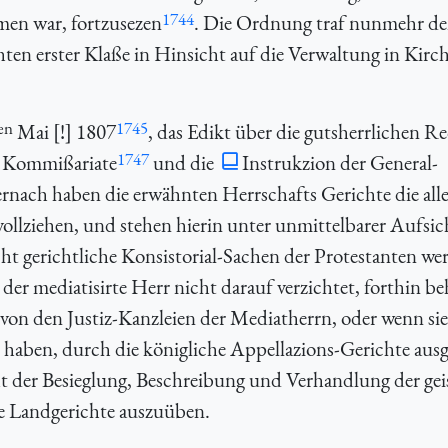
1744
men war, fortzusezen
. Die Ordnung traf nunmehr d
ten erster Klaße in Hinsicht auf die Verwaltung in Kirc
en
1745
Mai [!] 1807
, das Edikt über die gutsherrlichen R
1747
s Kommißariate
und die
Instrukzion der General-
nach haben die erwähnten Herrschafts Gerichte die all
llziehen, und stehen hierin unter unmittelbarer Aufsic
ht gerichtliche Konsistorial-Sachen der Protestanten we
er mediatisirte Herr nicht darauf verzichtet, forthin be
 von den Justiz-Kanzleien der Mediatherrn, oder wenn sie
 haben, durch die königliche Appellazions-Gerichte aus
t der Besieglung, Beschreibung und Verhandlung der gei
he Landgerichte auszuüben.