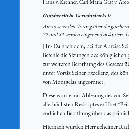
Franz v. Krenner; Carl Maria Graf v. Arco; 
Gutsherrliche Gerichtsbarkeit
Aretin setzt den Vortrag über die gutsherrl
72 und 82 werden eingehend diskutiert. Di
{
1r} Da nach dem, bei der Abreise Sei
Befehle die Sizungen des königlichen 
zur weiteren Berathung des Gesezes ü
unter Vorsiz Seiner Excellenz, des k
von Montgelas angeordnet.
Diese wurde mit Ablesung des von Se
allerhöchsten Reskriptes eröfnet *Bei
endlichen Berathung über das peinli
Hiernach wurden Herr geheimer Rath 