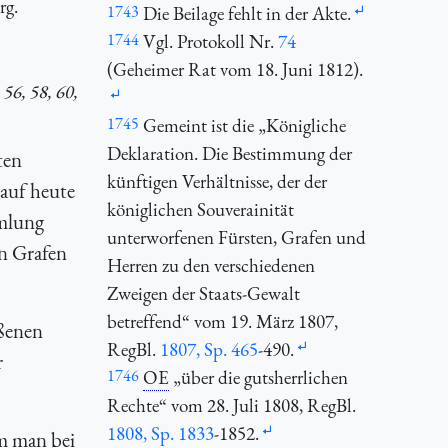
rg.
1743
Die Beilage fehlt in der Akte.
1744
Vgl. Protokoll Nr.
74
(Geheimer Rat vom 18. Juni 1812).
 56, 58, 60,
1745
Gemeint ist die „Königliche
Deklaration. Die Bestimmung der
ten
künftigen Verhältnisse, der der
 auf heute
königlichen Souverainität
mmlung
unterworfenen Fürsten, Grafen und
rn Grafen
Herren zu den verschiedenen
Zweigen der Staats-Gewalt
betreffend“ vom 19. März 1807,
aßenen
RegBl.
1807, Sp. 465
-490.
r
1746
OE
„über die gutsherrlichen
Rechte“ vom 28. Juli 1808,
RegBl.
1808, Sp. 1833
-1852.
m man bei