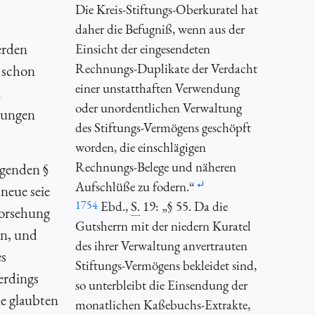
Die Kreis-Stiftungs-Oberkuratel hat
daher die Befugniß, wenn aus der
erden
Einsicht der eingesendeten
Rechnungs-Duplikate der Verdacht
s schon
einer unstatthaften Verwendung
m
oder unordentlichen Verwaltung
ftungen
des Stiftungs-Vermögens geschöpft
worden, die einschlägigen
Rechnungs-Belege und näheren
egenden §
Aufschlüße zu fodern.“
 neue seie
1754
Ebd.,
S.
19: „§ 55. Da die
Vorsehung
Gutsherrn mit der niedern Kuratel
en, und
des ihrer Verwaltung anvertrauten
es
Stiftungs-Vermögens bekleidet sind,
erdings
so unterbleibt die Einsendung der
e glaubten
monatlichen Kaßebuchs-Extrakte,