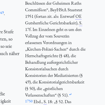
Beschlüssen der Geheimen Raths
Commißion“, BayHStA Staatsrat
49
.
1951 (fortan zit. als: Entwurf
OE
Gutsherrliche Gerichtsbarkeit),
S.
17f. Im Einzelnen geht es um den
re Stufe
Vollzug der vom Souverän
ten, so
erlassenen Verordnungen in
so seie
„Kirchen-Polizei-Sachen“ durch die
 auch näher
Herrschaftsgerichte (§ 48), die
Behandlung außergerichtlicher
Konsistorialsachen durch
Konsistorien der Mediatisierten (§
49), die Konsistorialgerichtsbarkeit
(§ 50), die „geistlichen
die
Verlassenschaften“ (§ 51).
igkeit
1750
Ebd.,
S.
18: „§ 52. Das