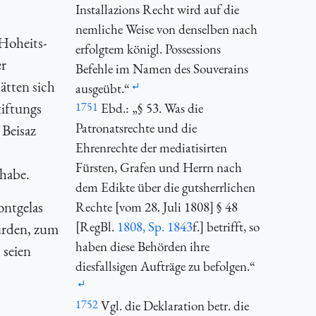
Installazions Recht wird auf die
nemliche Weise von denselben nach
 Hoheits-
erfolgtem königl. Possessions
er
Befehle im Namen des Souverains
ätten sich
ausgeübt.“
tiftungs
1751
Ebd.: „§ 53. Was die
Patronatsrechte und die
 Beisaz
Ehrenrechte der mediatisirten
Fürsten, Grafen und Herrn nach
 habe.
dem Edikte über die gutsherrlichen
ontgelas
Rechte [vom 28. Juli 1808] § 48
[
RegBl.
1808, Sp. 1843
f.] betrifft, so
ürden, zum
haben diese Behörden ihre
 seien
diesfallsigen Aufträge zu befolgen.“
1752
Vgl. die Deklaration betr. die