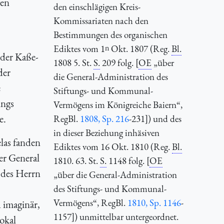
gen
den einschlägigen Kreis-
Kommissariaten nach den
Bestimmungen des organischen
Ediktes vom 1
n
Okt. 1807 (Reg.
Bl.
 der Kaße-
1808 5. St.
S.
209 folg. [
OE
„über
der
die General-Administration des
e
Stiftungs- und Kommunal-
ungs
Vermögens im Königreiche Baiern“,
e.
RegBl.
1808, Sp. 216
-231]) und des
in dieser Beziehung inhäsiven
las fanden
Ediktes vom 16 Okt. 1810 (Reg.
Bl.
er General
1810. 63. St.
S.
1148 folg. [
OE
 des Herrn
„über die General-Administration
des Stiftungs- und Kommunal-
Vermögens“,
RegBl.
1810, Sp. 1146
-
 imaginär,
1157]) unmittelbar untergeordnet.
okal