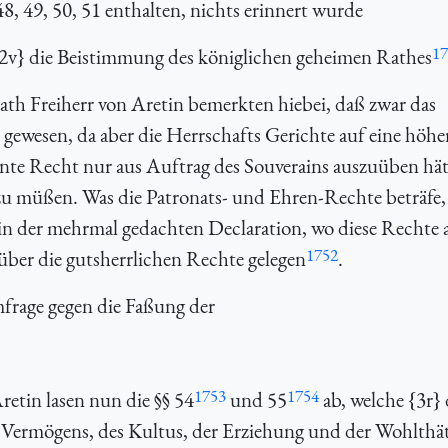
8, 49, 50, 51 enthalten, nichts erinnert wurde
17
2v} die Beistimmung des königlichen geheimen Rathes
ath Freiherr von Aretin bemerkten hiebei, daß zwar das
t gewesen, da aber die Herrschafts Gerichte auf eine höhe
nte Recht nur aus Auftrag des Souverains auszuüben hät
zu müßen. Was die Patronats- und Ehren-Rechte beträfe, 
s in der mehrmal gedachten Declaration, wo diese Rechte
1752
über die gutsherrlichen Rechte gelegen
.
frage gegen die Faßung der
1753
1754
etin lasen nun die §§ 54
und 55
ab, welche {
3r} 
 Vermögens, des Kultus, der Erziehung und der Wohlthät