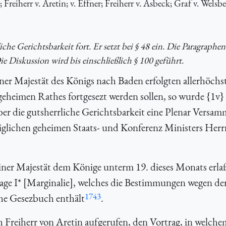
Freiherr v. Aretin; v. Effner; Freiherr v. Asbeck; Graf v. Welsbe
iche Gerichtsbarkeit fort. Er setzt bei § 48 ein. Die Paragraphen
e Diskussion wird bis einschließlich § 100 geführt.
ner Majestät des Königs nach Baden erfolgten allerhöchs
geheimen Rathes fortgesezt werden sollen, so wurde {
1v}
ber die gutsherrliche Gerichtsbarkeit eine Plenar Versa
öniglichen geheimen Staats- und Konferenz Ministers Her
iner Majestät dem Könige unterm 19. dieses Monats erl
lage I* [Marginalie], welches die Bestimmungen wegen de
1743
che Gesezbuch enthält
.
Freiherr von Aretin aufgerufen, den Vortrag, in welche