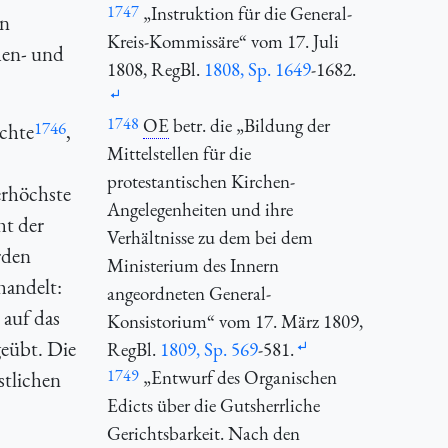
1747
„Instruktion für die General-
en
Kreis-Kommissäre“ vom 17. Juli
hen- und
1808,
RegBl.
1808, Sp. 1649
-1682.
1748
OE
betr. die „Bildung der
1746
echte
,
Mittelstellen für die
protestantischen Kirchen-
erhöchste
Angelegenheiten und ihre
ht der
Verhältnisse zu dem bei dem
rden
Ministerium des Innern
handelt:
angeordneten General-
 auf das
Konsistorium“ vom 17. März 1809,
geübt. Die
RegBl.
1809, Sp. 569
-581.
1749
„Entwurf des Organischen
stlichen
Edicts über die Gutsherrliche
Gerichtsbarkeit. Nach den