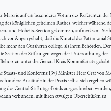
er Materie auf ein besonderes Votum des Referenten der
ag des königlichen geheimen Rathes, welcher während d
hen- und Hoheits-Section gekommen, aufmerksam. Sie h
nach vor Augen gehabt, daß die Kuratel des Patrimonial S
e mehr den Gutsherrn obliege, als ihren Behörden. Der
ie Section der Stiftungen wegen der Unterordnung der
 Behörden unter die General Kreis Kommißariate gehabt
me Staats- und Konferenz {
3v} Minister Herr Graf von M
ch andere Anstände in der Praxis selbst sich ergeben w
ung des Central-Stiftungs-Fonds ausgeschrieben würden,
sodann verbunden, mit ihren etwaigen Überschüßen zu