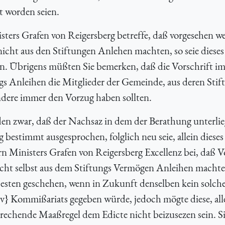
t worden seien.
ters Grafen von Reigersberg betreffe, daß vorgesehen w
nicht aus den Stiftungen Anlehen machten, so seie diese
n. Übrigens müßten Sie bemerken, daß die Vorschrift i
gs Anleihen die Mitglieder der Gemeinde, aus deren Sti
ndere immer den Vorzug haben sollten.
en zwar, daß der Nachsaz in dem der Berathung unterli
bestimmt ausgesprochen, folglich neu seie, allein dieses
n Ministers Grafen von Reigersberg Excellenz bei, daß 
nicht selbst aus dem Stiftungs Vermögen Anleihen macht
esten geschehen, wenn in Zukunft denselben kein solch
v} Kommißariats gegeben würde, jedoch mögte diese, all
echende Maaßregel dem Edicte nicht beizusezen sein. Si