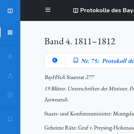
Protokolle des Ba
BayStR
Dokumente
Band 4. 1811–1812
Personen
Nr. 75: Protokoll de
Orte
BayHStA Staatsrat 277
19 Blätter. Unterschriften der Minister. P
Sachschlagworte
Anwesend
:
Staats- und Konferenzminister: Montgelas
Zitierempfehlung
Geheime Räte: Graf v. Preysing-Hohenasch