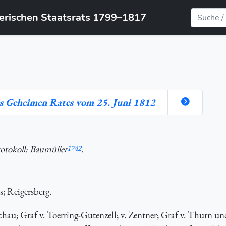
yerischen Staatsrats 1799–1817
s Geheimen Rates vom 25. Juni 1812
rotokoll: Baumüller
1742
.
; Reigersberg.
au; Graf v. Toerring-Gutenzell; v. Zentner; Graf v. Thurn un