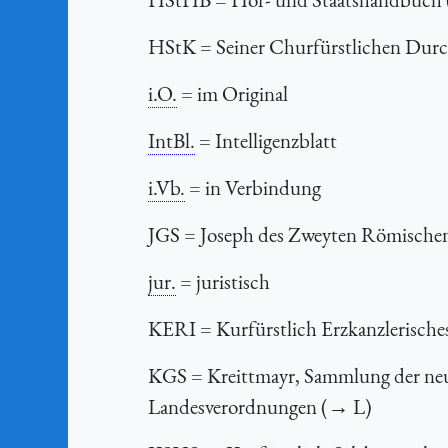
HStK
= Seiner Churfürstlichen Durch
i.O.
= im Original
IntBl.
= Intelligenzblatt
i.Vb.
= in Verbindung
JGS
= Joseph des Zweyten Römischen 
jur.
= juristisch
KERI
= Kurfürstlich Erzkanzlerische
KGS
= Kreittmayr, Sammlung der ne
Landesverordnungen (→ L)