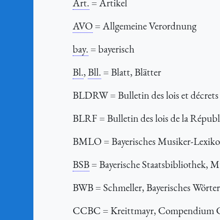
Art.
= Artikel
AVO
= Allgemeine Verordnung
bay.
= bayerisch
Bl.
,
Bll.
= Blatt, Blätter
BLDRW
= Bulletin des lois et décr
BLRF
= Bulletin des lois de la Répub
BMLO
= Bayerisches Musiker-Lexiko
BSB
= Bayerische Staatsbibliothek, 
BWB
= Schmeller, Bayerisches Wört
CCBC
= Kreittmayr, Compendium Codi