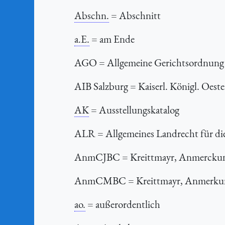
Abschn.
= Abschnitt
a.E.
= am Ende
AGO
= Allgemeine Gerichtsordnung 
AIB Salzburg
= Kaiserl. Königl. Oest
AK
= Ausstellungskatalog
ALR
= Allgemeines Landrecht für di
AnmCJBC
= Kreittmayr, Anmerckung
AnmCMBC
= Kreittmayr, Anmerku
ao.
= außerordentlich