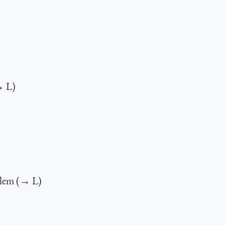
→ L)
ilem (→ L)