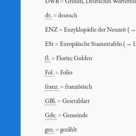
DWB
= Grimm, Deutsches Wörterbu
dt.
= deutsch
ENZ
= Enzyklopädie der Neuzeit (→
ESt = Europäische Stammtafeln (→ 
fl.
= Florin; Gulden
Fol.
= Folio
franz.
= französisch
GBl.
= Gesetzblatt
Gde.
= Gemeinde
gez.
= gezählt