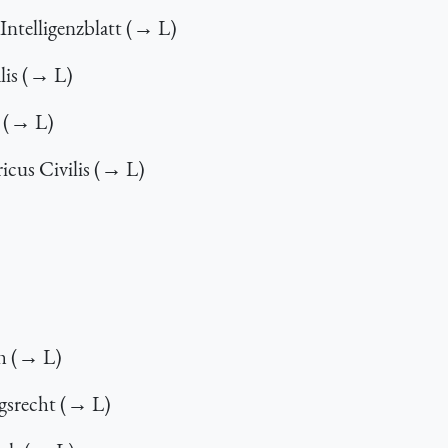
Intelligenzblatt (→ L)
lis (→ L)
i (→ L)
cus Civilis (→ L)
h (→ L)
ngsrecht (→ L)