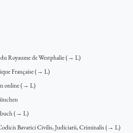
ets du Royaume de Westphalie (→ L)
lique Française (→ L)
n online (→ L)
München
erbuch (→ L)
cis Bavarici Civilis, Judiciarii, Criminalis (→ L)