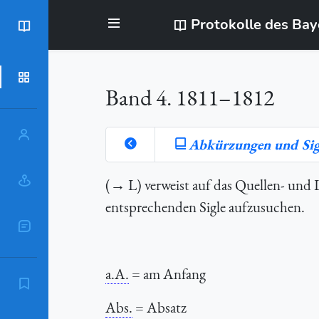
Protokolle des Ba
BayStR
Dokumente
Band 4. 1811–1812
Personen
Abkürzungen und Sig
Orte
(→ L) verweist auf das Quellen- und Li
entsprechenden Sigle aufzusuchen.
Sachschlagworte
a.A.
= am Anfang
Zitierempfehlung
Abs.
= Absatz