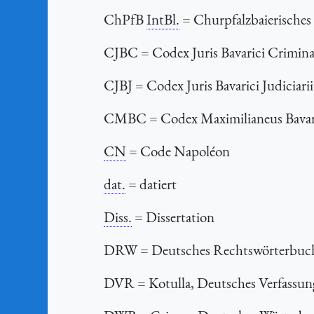
ChPfB
IntBl.
= Churpfalzbaierisches 
CJBC
= Codex Juris Bavarici Crimina
CJBJ
= Codex Juris Bavarici Judiciari
CMBC
= Codex Maximilianeus Bavari
CN
= Code Napoléon
dat.
= datiert
Diss.
= Dissertation
DRW
= Deutsches Rechtswörterbuc
DVR
= Kotulla, Deutsches Verfassu