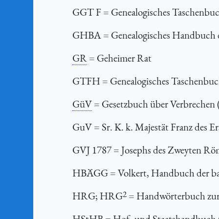
GGT F
= Genealogisches Taschenbuch
GHBA
= Genealogisches Handbuch d
GR
= Geheimer Rat
GTFH
= Genealogisches Taschenbuch
GüV
= Gesetzbuch über Verbrechen
GuV
= Sr. K. k. Majestät Franz des 
GVJ 1787
= Josephs des Zweyten Röm
HBÄGG
= Volkert, Handbuch der b
2
HRG
;
HRG
= Handwörterbuch zur 
HStHB
= Hof- und Staatshandbuch