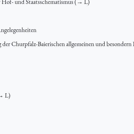
r Hof- und Staatsschematismus (→ L)
Angelegenheiten
der Churpfalz-Baierischen allgemeinen und besondern 
→ L)