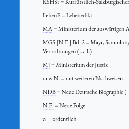
KSHSt
= Kurfürstlich-Salzburgische
LehenE
= Lehenedikt
MA
= Ministerium der auswärtigen 
MGS
[
N.F.
]
Bd. 2 = Mayr, Sammlung 
Verordnungen (→ L)
MJ
= Ministerium der Justiz
m.w.N.
= mit weiteren Nachweisen
NDB
= Neue Deutsche Biographie (
N.F.
= Neue Folge
o.
= ordentlich