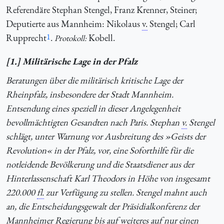
Referendäre Stephan Stengel, Franz Krenner, Steiner;
Deputierte aus Mannheim: Nikolaus
v.
Stengel; Carl
Rupprecht
1
.
Kobell.
Protokoll:
[1.] Militärische Lage in der Pfalz
Beratungen über die militärisch kritische Lage der
Rheinpfalz, insbesondere der Stadt Mannheim.
Entsendung eines speziell in dieser Angelegenheit
bevollmächtigten Gesandten nach Paris. Stephan
v.
Stengel
schlägt, unter Warnung vor Ausbreitung des »Geists der
Revolution« in der Pfalz, vor, eine Soforthilfe für die
notleidende Bevölkerung und die Staatsdiener aus der
Hinterlassenschaft Karl Theodors in Höhe von insgesamt
220.000
fl.
zur Verfügung zu stellen. Stengel mahnt auch
an, die Entscheidungsgewalt der Präsidialkonferenz der
Mannheimer Regierung bis auf weiteres auf nur einen