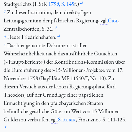
Stadtgerichts (
HStK
1799, S. 145
f.)
2
Zu dieser Institution, dem dreiköpfigen
Leitungsgremium der pfälzischen Regierung,
vgl.
Gigl
,
Zentralbehörden, S. 31.
3
Heute Friedrichshafen.
4
Das hier genannte Dokument ist aller
Wahrscheinlichkeit nach das ausführliche Gutachten
(»Haupt-Bericht«) der Kontributions-Kommission über
die Durchführung des »15-Millionen-Projekts« vom 17.
November 1798 (BayHSta
MF
11540/I, Nr. 10). Zu
diesem Versuch aus der letzten Regierungsphase Karl
Theodors, auf der Grundlage einer päpstlichen
Ermächtigung in den pfalzbayerischen Staaten
befindliche geistliche Güter im Wert von 15 Millionen
Gulden zu verkaufen,
vgl.
Stauber
, Finanznot, S. 111-125.