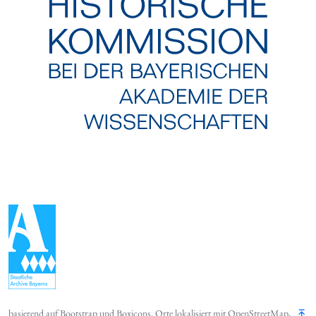
basierend auf
Bootstrap
und
Boxicons
. Orte lokalisiert mit
OpenStreetMap
,