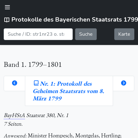
Protokolle des Bayerischen Staatsrats 179
Suche
Karte
Band 1. 1799–1801
Nr. 1: Protokoll des
Geheimen Staatsrats vom 8.
orte
März 1799
BayHStA
Staatsrat 380, Nr. 1
hlung
7 Seiten.
Minister Hompesch, Montgelas, Hertling;
Anwesend: