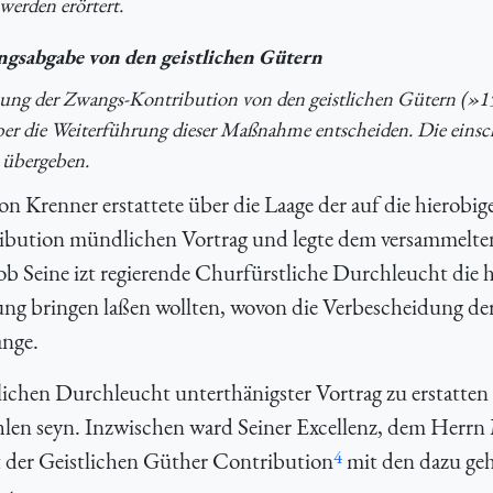
werden erörtert.
ngsabgabe von den geistlichen Gütern
ung der Zwangs-Kontribution von den geistlichen Gütern (»1
über die Weiterführung dieser Maßnahme entscheiden. Die einsc
 übergeben.
n Krenner erstattete über die Laage der auf die hierobig
ribution mündlichen Vortrag und legte dem versammelte
ob Seine izt regierende Churfürstliche Durchleucht die 
ung bringen laßen wollten, wovon die Verbescheidung de
ange.
ichen Durchleucht unterthänigster Vortrag zu erstatten
len seyn. Inzwischen ward Seiner Excellenz, dem Herrn 
4
t der Geistlichen Güther Contribution
mit den dazu geh