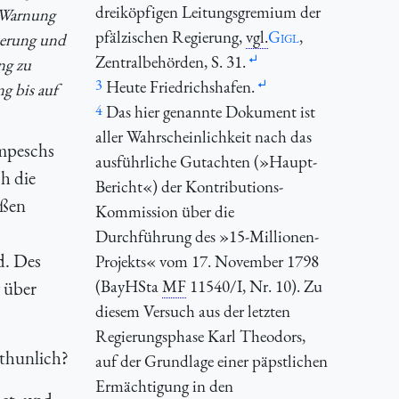
dreiköpfigen Leitungsgremium der
r Warnung
pfälzischen Regierung,
vgl.
Gigl
,
lkerung und
Zentralbehörden, S. 31.
ng zu
3
Heute Friedrichshafen.
g bis auf
4
Das hier genannte Dokument ist
aller Wahrscheinlichkeit nach das
ompeschs
ausführliche Gutachten (»Haupt-
h die
Bericht«) der Kontributions-
aßen
Kommission über die
Durchführung des »15-Millionen-
d. Des
Projekts« vom 17. November 1798
(BayHSta
MF
11540/I, Nr. 10). Zu
 über
diesem Versuch aus der letzten
Regierungsphase Karl Theodors,
 thunlich?
auf der Grundlage einer päpstlichen
Ermächtigung in den