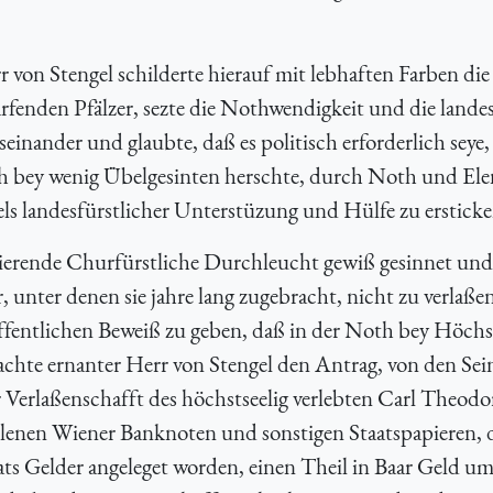
von Stengel schilderte hierauf mit lebhaften Farben die
fenden Pfälzer, sezte die Nothwendigkeit und die landes
einander und glaubte, daß es politisch erforderlich seye,
ch bey wenig Übelgesinten herschte, durch Noth und Ele
els landesfürstlicher Unterstüzung und Hülfe zu ersticke
egierende Churfürstliche Durchleucht gewiß gesinnet und
, unter denen sie jahre lang zugebracht, nicht zu verlaße
ffentlichen Beweiß zu geben, daß in der Noth bey Höch
hte ernanter Herr von Stengel den Antrag, von den Sei
Verlaßenschafft des höchstseelig verlebten Carl Theodo
lenen Wiener Banknoten und sonstigen Staatspapieren, 
aats Gelder angeleget worden, einen Theil in Baar Geld u