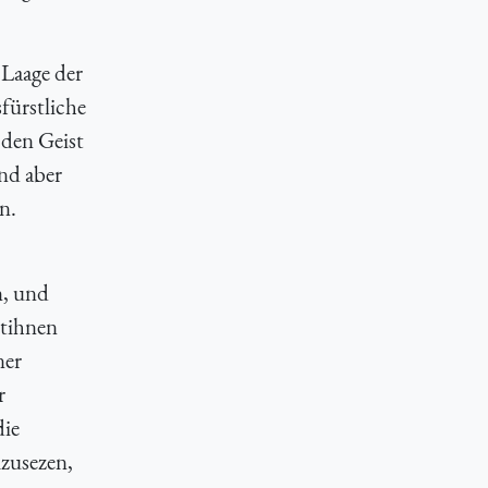
 Laage der
fürstliche
 den Geist
nd aber
n.
n, und
stihnen
ner
r
die
mzusezen,