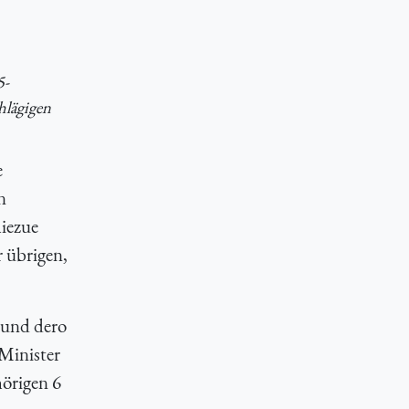
5-
hlägigen
e
n
hiezue
r übrigen,
 und dero
Minister
örigen 6