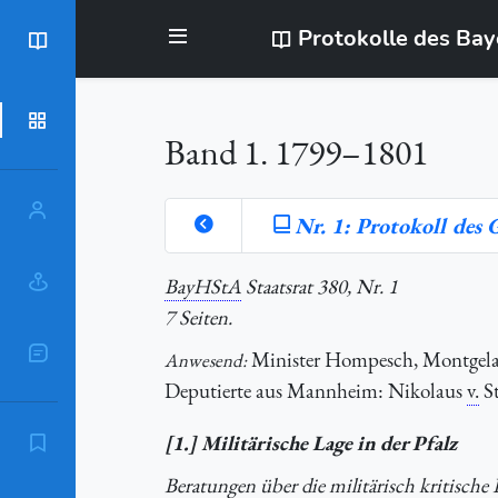
Protokolle des Ba
BayStR
Dokumente
Band 1. 1799–1801
Personen
Nr. 1: Protokoll des
Orte
BayHStA
Staatsrat 380, Nr. 1
7 Seiten.
Sachschlagworte
Minister Hompesch, Montgelas,
Anwesend:
Deputierte aus Mannheim: Nikolaus
v.
St
[1.] Militärische Lage in der Pfalz
Zitierempfehlung
Beratungen über die militärisch kritisch