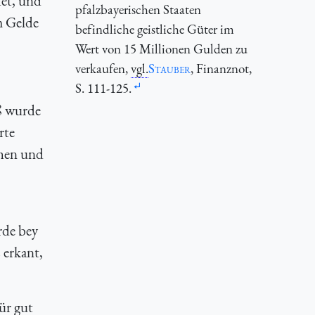
det, und
pfalzbayerischen Staaten
m Gelde
befindliche geistliche Güter im
Wert von 15 Millionen Gulden zu
verkaufen,
vgl.
Stauber
, Finanznot,
S. 111-125.
ß wurde
rte
ehen und
rde bey
 erkant,
ür gut