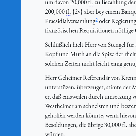
um davon 20,000
fl.
zu Bezahlung der
200,000
fl.
{2v} aber bey einem Banqu
2
Praesidialversamlung
oder Regierung 
französischen Requisitionen nöthige 
Schlüßlich hielt Herr von Stengel f
Kopf und Muth an die Spize der rhein
solchen Zeiten nicht leicht einig ge
Herr Geheimer Referendär von Krenner
unterstüzen, überzeuget, stimte der 
er, daß einsweilen durch umsetzung 
Westheimer am schnelsten und besten
geholfen werden könnte, wenn hievo
Besoldungen, die übrige 30,000
fl.
abe
würden.