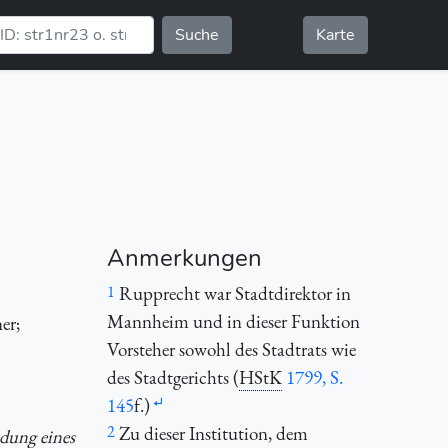
Suche
Karte
Anmerkungen
1
Rupprecht war Stadtdirektor in
Mannheim und in dieser Funktion
er;
Vorsteher sowohl des Stadtrats wie
des Stadtgerichts (
HStK
1799, S.
145
f.)
2
Zu dieser Institution, dem
ndung eines