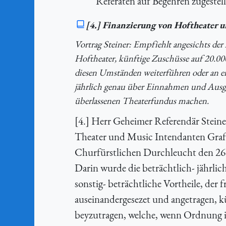
Referaten auf Begehren zugestell
[4.] Finanzierung von Hoftheater
Vortrag Steiner: Empfiehlt angesichts d
Hoftheater, künftige Zuschüsse auf 20.0
diesen Umständen weiterführen oder an ein
jährlich genau über Einnahmen und Ausg
überlassenen Theaterfundus machen.
[4.] Herr Geheimer Referendär Steiner
Theater und Music Intendanten Graff
Churfürstlichen Durchleucht den 26. 
Darin wurde die beträchtlich- jährli
sonstig- beträchtliche Vortheile, der
auseinandergesezet und angetragen, k
beyzutragen, welche, wenn Ordnung 