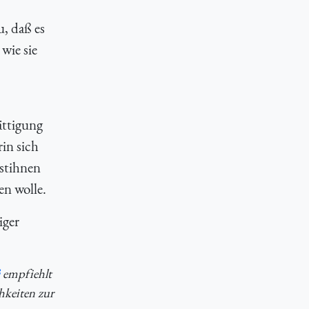
u, daß es
wie sie
ättigung
in sich
stihnen
en wolle.
iger
empfiehlt
hkeiten zur