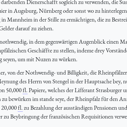
 darbenden Dienerschafft sogleich zu verwenden, die S
ier in Augsburg, Nürnberg oder sonst wo zu hinterlegen
in Mannheim in der Stille zu ermächtigen, die zu Bestre
Gelder darauf zu ziehen.
ür nothwendig, in dem gegenwärtigen Augenblick einen M
pfälzischen Geschäffte zu stellen, indeme drey Vorständ
nug seyen, um mit Nuzen zu würken.
, von der Nothwendig- und Billigkeit, die Rheinpfälzer
Meynung des Herrn von Stengel in der Hauptsache bey, n
von 50,000
fl.
Papiere, welches der Lifferant Strasburger 
 zu bewürken im stande seye, der Rheinpfalz für den An
n 20,000
fl.
zu Bezahlung der ausständigen Pensionen un
r zu Beybringung der französischen Requisitionen verw