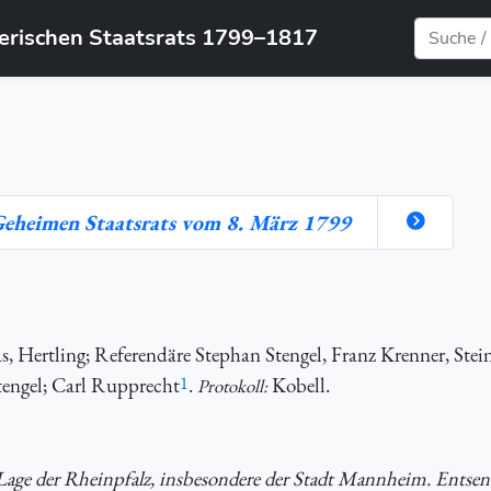
yerischen Staatsrats 1799–1817
 Geheimen Staatsrats vom 8. März 1799
 Hertling; Referendäre Stephan Stengel, Franz Krenner, Stein
engel; Carl Rupprecht
1
.
Kobell.
Protokoll:
e Lage der Rheinpfalz, insbesondere der Stadt Mannheim. Entse