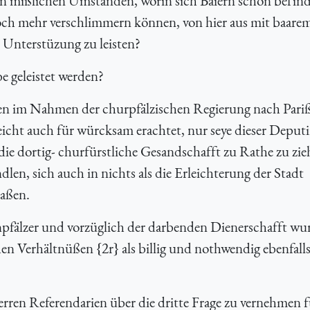
den mißlichen Umständen, worin sich Baiern schon befin
och mehr verschlimmern können, von hier aus mit baare
 Unterstüzung zu leisten?
e geleistet werden?
en im Nahmen der churpfälzischen Regierung nach Pari
icht auch für würcksam erachtet, nur seye dieser Deputi
 die dortig- churfürstliche Gesandschafft zu Rathe zu zi
len, sich auch in nichts als die Erleichterung der Stadt
aßen.
pfälzer und vorzüglich der darbenden Dienerschafft wu
n Verhältnüßen {2r} als billig und nothwendig ebenfalls
ren Referendarien über die dritte Frage zu vernehmen f