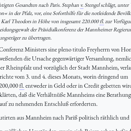
chtigten Gesandten nach Paris. Stephan
v.
Stengel schlägt, unte
« in der Pfalz, vor, eine Soforthilfe für die notleidende Bevö
aft Karl Theodors in Höhe von insgesamt 220.000
fl.
zur Verfügu
cheidungsgewalt der Präsidialkonferenz der Mannheimer Regierun
ungsträger zu übertragen.
Conferenz Ministers sine pleno titulo Freyherrn von H
nweßenden die Ursache gegenwärtiger Versamlung, nemlic
der Rheinpfalz und vorzüglich der Stadt Mannheim, verl
richte vom 3. und 4. dieses Monats, worin dringend um
 200,000
fl.
entweder in Geld oder in Credit gebetten wir
klärten, daß die Verhältnüße Mannheims eine Berathung
rauf zu nehmenden Entschluß erforderten.
utirten aus Mannheim nach Pariß politisch räthlich und