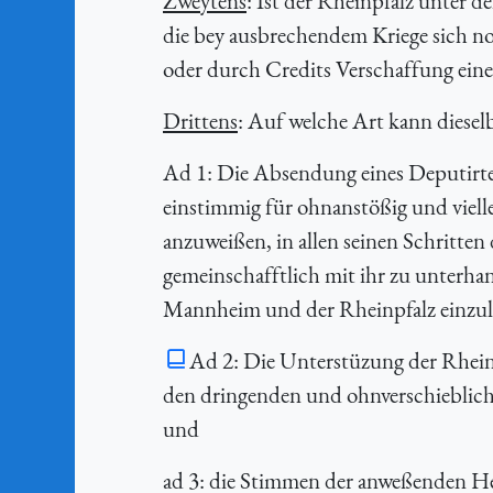
Zweytens
: Ist der Rheinpfalz unter 
die bey ausbrechendem Kriege sich n
oder durch Credits Verschaffung eine
Drittens
: Auf welche Art kann dieselb
Ad 1: Die Absendung eines Deputirt
einstimmig für ohnanstößig und vielle
anzuweißen, in allen seinen Schritten
gemeinschafftlich mit ihr zu unterhand
Mannheim und der Rheinpfalz einzul
Ad 2: Die Unterstüzung der Rhein
den dringenden und ohnverschiebliche
und
ad 3: die Stimmen der anweßenden Her