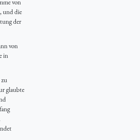
umme von
, und die
itung der
ann von
e in
 zu
ur glaubte
und
fang
d
endet