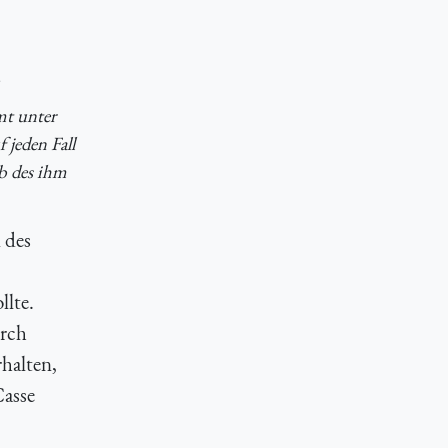
mt unter
 jeden Fall
b des ihm
 des
llte.
urch
rhalten,
Casse