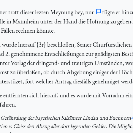
er tratt dieser lezten Meynung bey, nur
fügte er hinz
elle in Mannheim unter der Hand die Hofnung zu geben, 
 Fällen rechnen könnte.
 wurde hierauf {3r} beschloßen, Seiner Churfürstlichen
nd 2. genohmmene Entschließungen zur gnädigsten Best
ter Vorlag der dringend- und traurigen Umständen, wor
samst zu überlaßen, ob durch Abgebung einiger der Höch
nterstüzet, fort welcher Antrag diesfalls genehmiget werd
ntfernten sich hierauf, und es wurde mit Vornahm ein
fahren.
 Gefährdung der bayerischen Salzämter Lindau und Buchhorn
3
tian
v.
Claiss den Abzug aller dort lagernden Gelder. Die Möglic