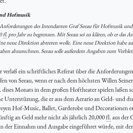
et.
 und Hofmusik
er Anforderungen des Intendanten Graf Seeau für Hofmusik und
00
fl.
pro Jahr zu begrenzen. Mit Seeau sei zu klären, ob er das A
e neue Direktion abtreten wolle. Eine neue Direktion habe auf
aben abzurechnen. Seeau solle außerdem Angaben zum Verblei
 verlaß ein schriftliches Referat über die Anforderungen
en von Seeau, wenn er nach dem höchsten Willen Seiner
dises Monats in dem großen Hoftheater spielen laßen so
che Unterstüzung, die er aus dem Aerario an Geld- und d
 freyen Hof-Music, Ballet, Garderobe und Decorationen e
ünftig an Geld mehr nicht als jährlich 20,000
fl.
aus der 
in der Einnahm und Ausgabe eingeführet würde, mit der