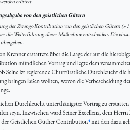
werden erörtert.
ngsabgabe von den geistlichen Gütern
ung der Zwangs-Kontribution von den geistlichen Gütern (»1
über die Weiterführung dieser Maßnahme entscheiden. Die einsc
 übergeben.
n Krenner erstattete über die Laage der auf die hierobig
ribution mündlichen Vortrag und legte dem versammelte
ob Seine izt regierende Churfürstliche Durchleucht die 
ung bringen laßen wollten, wovon die Verbescheidung de
ange.
ichen Durchleucht unterthänigster Vortrag zu erstatten
len seyn. Inzwischen ward Seiner Excellenz, dem Herrn 
4
t der Geistlichen Güther Contribution
mit den dazu geh