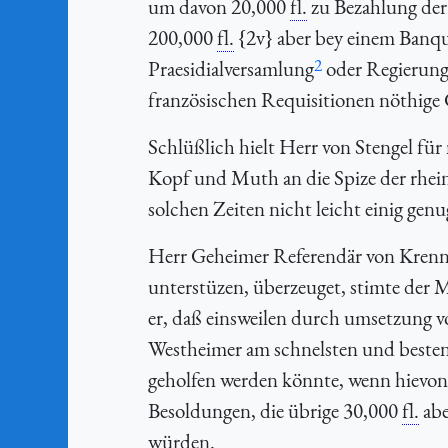
um davon 20,000
fl.
zu Bezahlung der
200,000
fl.
{2v} aber bey einem Banqu
2
Praesidialversamlung
oder Regierung 
französischen Requisitionen nöthige 
Schlüßlich hielt Herr von Stengel f
Kopf und Muth an die Spize der rhein
solchen Zeiten nicht leicht einig ge
Herr Geheimer Referendär von Krenner
unterstüzen, überzeuget, stimte der 
er, daß einsweilen durch umsetzung 
Westheimer am schnelsten und besten
geholfen werden könnte, wenn hievo
Besoldungen, die übrige 30,000
fl.
abe
würden.