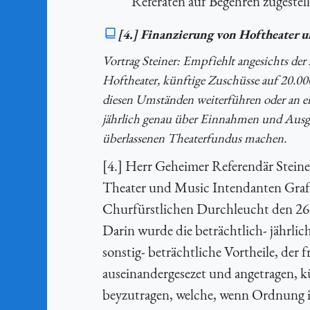
Referaten auf Begehren zugestell
[4.] Finanzierung von Hoftheater
Vortrag Steiner: Empfiehlt angesichts d
Hoftheater, künftige Zuschüsse auf 20.0
diesen Umständen weiterführen oder an ein
jährlich genau über Einnahmen und Ausg
überlassenen Theaterfundus machen.
[4.] Herr Geheimer Referendär Steiner
Theater und Music Intendanten Graff
Churfürstlichen Durchleucht den 26. 
Darin wurde die beträchtlich- jährli
sonstig- beträchtliche Vortheile, der
auseinandergesezet und angetragen, k
beyzutragen, welche, wenn Ordnung 