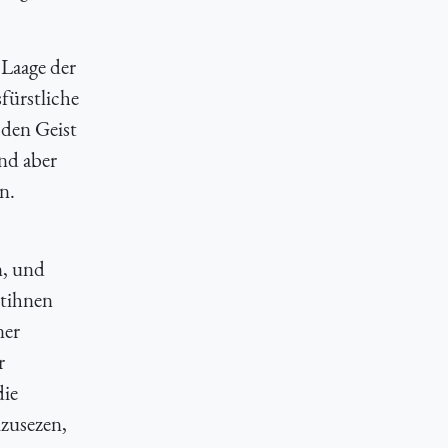
 Laage der
fürstliche
 den Geist
nd aber
n.
n, und
stihnen
ner
r
die
mzusezen,