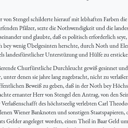
von Stengel schilderte hierauf mit lebhaften Farben die
fenden Pfälzer, sezte die Nothwendigkeit und die landes
einander und glaubte, daß es politisch erforderlich seye,
ch bey wenig Übelgesinten herschte, durch Noth und Ele
els landesfürstlicher Unterstüzung und Hülfe zu ersticke
egierende Churfürstliche Durchleucht gewiß gesinnet und
, unter denen sie jahre lang zugebracht, nicht zu verlaße
ffentlichen Beweiß zu geben, daß in der Noth bey Höch
hte ernanter Herr von Stengel den Antrag, von den Sei
Verlaßenschafft des höchstseelig verlebten Carl Theodo
lenen Wiener Banknoten und sonstigen Staatspapieren, 
aats Gelder angeleget worden, einen Theil in Baar Geld u