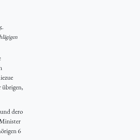
5-
hlägigen
e
n
hiezue
r übrigen,
 und dero
Minister
örigen 6