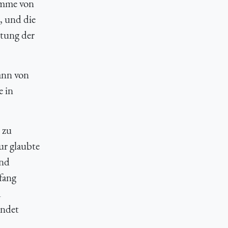
umme von
, und die
itung der
ann von
e in
 zu
ur glaubte
und
fang
d
endet