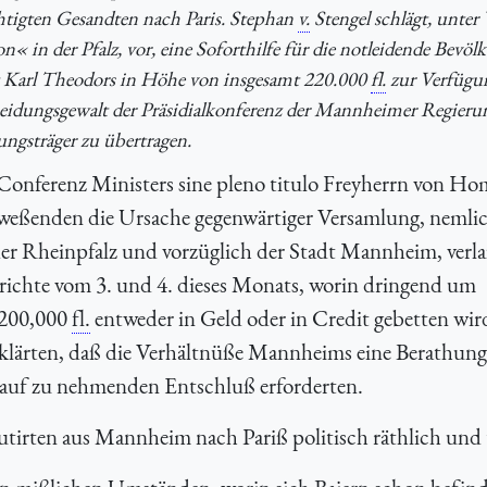
chtigten Gesandten nach Paris. Stephan
v.
Stengel schlägt, unte
« in der Pfalz, vor, eine Soforthilfe für die notleidende Bevö
aft Karl Theodors in Höhe von insgesamt 220.000
fl.
zur Verfügu
cheidungsgewalt der Präsidialkonferenz der Mannheimer Regierun
ungsträger zu übertragen.
Conferenz Ministers sine pleno titulo Freyherrn von H
nweßenden die Ursache gegenwärtiger Versamlung, nemlic
der Rheinpfalz und vorzüglich der Stadt Mannheim, verl
richte vom 3. und 4. dieses Monats, worin dringend um
 200,000
fl.
entweder in Geld oder in Credit gebetten wir
klärten, daß die Verhältnüße Mannheims eine Berathung
rauf zu nehmenden Entschluß erforderten.
utirten aus Mannheim nach Pariß politisch räthlich und