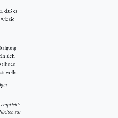
u, daß es
wie sie
ättigung
in sich
stihnen
en wolle.
iger
empfiehlt
hkeiten zur