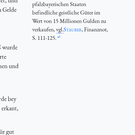
det, und
pfalzbayerischen Staaten
m Gelde
befindliche geistliche Güter im
Wert von 15 Millionen Gulden zu
verkaufen,
vgl.
Stauber
, Finanznot,
S. 111-125.
ß wurde
rte
ehen und
rde bey
 erkant,
ür gut