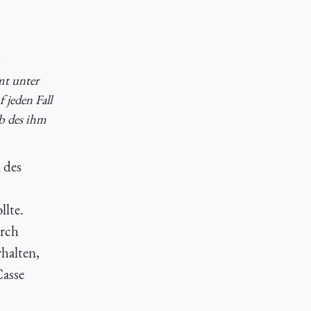
mt unter
 jeden Fall
b des ihm
 des
llte.
urch
rhalten,
Casse