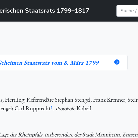
yerischen Staatsrats 1799–1817
 Geheimen Staatsrats vom 8. März 1799
 Hertling; Referendäre Stephan Stengel, Franz Krenner, Stein
engel; Carl Rupprecht
1
.
Kobell.
Protokoll:
e Lage der Rheinpfalz, insbesondere der Stadt Mannheim. Entse