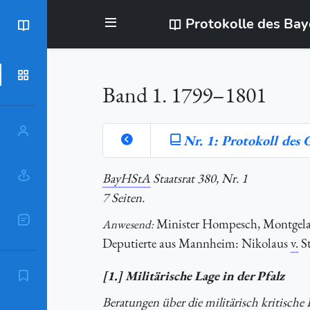
Protokolle des Ba
BayStR
Dokumente
Band 1. 1799–1801
Personen
Nr. 1: Protokoll des
Orte
BayHStA
Staatsrat 380, Nr. 1
7 Seiten.
Sachschlagworte
Minister Hompesch, Montgelas,
Anwesend:
Deputierte aus Mannheim: Nikolaus
v.
St
[1.] Militärische Lage in der Pfalz
Zitierempfehlung
Beratungen über die militärisch kritisch