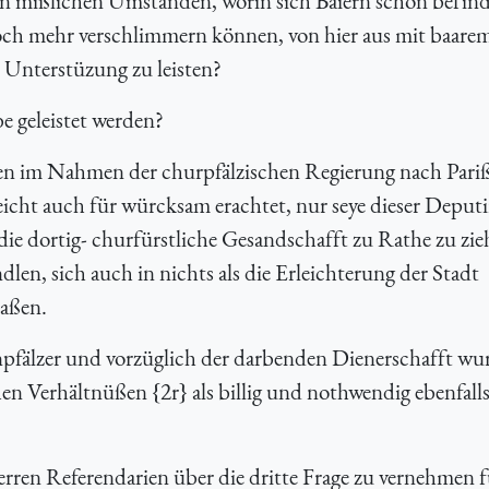
den mißlichen Umständen, worin sich Baiern schon befin
och mehr verschlimmern können, von hier aus mit baare
 Unterstüzung zu leisten?
e geleistet werden?
en im Nahmen der churpfälzischen Regierung nach Pari
icht auch für würcksam erachtet, nur seye dieser Deputi
 die dortig- churfürstliche Gesandschafft zu Rathe zu zi
len, sich auch in nichts als die Erleichterung der Stadt
aßen.
pfälzer und vorzüglich der darbenden Dienerschafft wu
n Verhältnüßen {2r} als billig und nothwendig ebenfalls
ren Referendarien über die dritte Frage zu vernehmen f