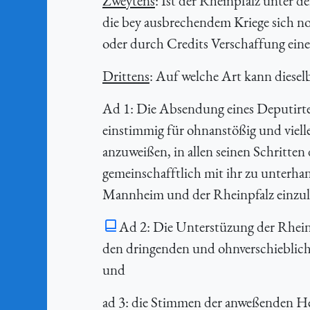
Zweytens
: Ist der Rheinpfalz unter 
die bey ausbrechendem Kriege sich n
oder durch Credits Verschaffung eine
Drittens
: Auf welche Art kann dieselb
Ad 1: Die Absendung eines Deputirt
einstimmig für ohnanstößig und vielle
anzuweißen, in allen seinen Schritten
gemeinschafftlich mit ihr zu unterhand
Mannheim und der Rheinpfalz einzul
Ad 2: Die Unterstüzung der Rhein
den dringenden und ohnverschiebliche
und
ad 3: die Stimmen der anweßenden Her