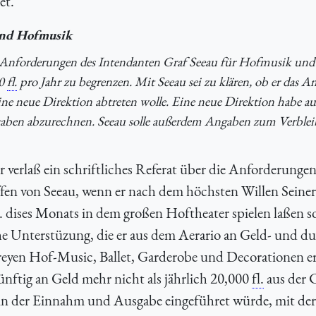
et.
 und Hofmusik
er Anforderungen des Intendanten Graf Seeau für Hofmusik und
00
fl.
pro Jahr zu begrenzen. Mit Seeau sei zu klären, ob er das A
e neue Direktion abtreten wolle. Eine neue Direktion habe auf
aben abzurechnen. Seeau solle außerdem Angaben zum Verblei
 verlaß ein schriftliches Referat über die Anforderungen
en von Seeau, wenn er nach dem höchsten Willen Seiner
dises Monats in dem großen Hoftheater spielen laßen so
che Unterstüzung, die er aus dem Aerario an Geld- und d
 freyen Hof-Music, Ballet, Garderobe und Decorationen e
ünftig an Geld mehr nicht als jährlich 20,000
fl.
aus der 
in der Einnahm und Ausgabe eingeführet würde, mit der