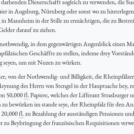
 darbenden Dienerschafft sogleich zu verwenden, die S
ier in Augsburg, Nürnberg oder sonst wo zu hinterlegen
in Mannheim in der Stille zu ermächtigen, die zu Bestre
Gelder darauf zu ziehen.
ür nothwendig, in dem gegenwärtigen Augenblick einen M
pfälzischen Geschäffte zu stellen, indeme drey Vorständ
nug seyen, um mit Nuzen zu würken.
, von der Nothwendig- und Billigkeit, die Rheinpfälzer
Meynung des Herrn von Stengel in der Hauptsache bey, n
von 50,000
fl.
Papiere, welches der Lifferant Strasburger 
 zu bewürken im stande seye, der Rheinpfalz für den An
n 20,000
fl.
zu Bezahlung der ausständigen Pensionen un
r zu Beybringung der französischen Requisitionen verw