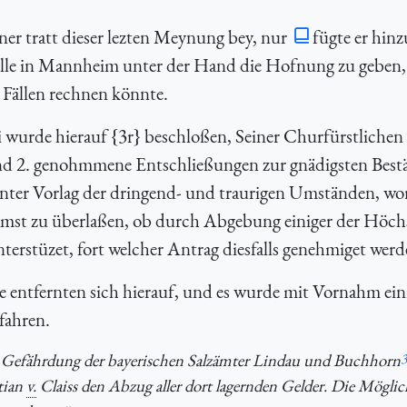
er tratt dieser lezten Meynung bey, nur
fügte er hinz
elle in Mannheim unter der Hand die Hofnung zu geben, 
 Fällen rechnen könnte.
 wurde hierauf {3r} beschloßen, Seiner Churfürstlichen
nd 2. genohmmene Entschließungen zur gnädigsten Best
ter Vorlag der dringend- und traurigen Umständen, wor
samst zu überlaßen, ob durch Abgebung einiger der Höch
nterstüzet, fort welcher Antrag diesfalls genehmiget werd
ntfernten sich hierauf, und es wurde mit Vornahm ein
fahren.
 Gefährdung der bayerischen Salzämter Lindau und Buchhorn
3
tian
v.
Claiss den Abzug aller dort lagernden Gelder. Die Möglic