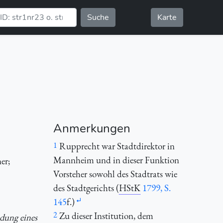
Suche
Karte
Anmerkungen
1
Rupprecht war Stadtdirektor in
Mannheim und in dieser Funktion
er;
Vorsteher sowohl des Stadtrats wie
des Stadtgerichts (
HStK
1799, S.
145
f.)
2
Zu dieser Institution, dem
ndung eines