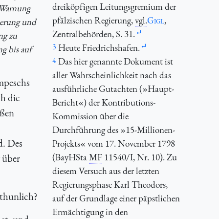
dreiköpfigen Leitungsgremium der
r Warnung
pfälzischen Regierung,
vgl.
Gigl
,
lkerung und
Zentralbehörden, S. 31.
ng zu
3
Heute Friedrichshafen.
g bis auf
4
Das hier genannte Dokument ist
aller Wahrscheinlichkeit nach das
ompeschs
ausführliche Gutachten (»Haupt-
h die
Bericht«) der Kontributions-
aßen
Kommission über die
Durchführung des »15-Millionen-
d. Des
Projekts« vom 17. November 1798
(BayHSta
MF
11540/I, Nr. 10). Zu
 über
diesem Versuch aus der letzten
Regierungsphase Karl Theodors,
 thunlich?
auf der Grundlage einer päpstlichen
Ermächtigung in den