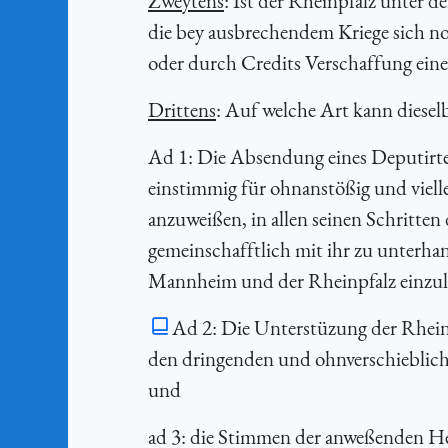
Zweytens
: Ist der Rheinpfalz unter 
die bey ausbrechendem Kriege sich n
oder durch Credits Verschaffung eine
Drittens
: Auf welche Art kann dieselb
Ad 1: Die Absendung eines Deputirt
einstimmig für ohnanstößig und vielle
anzuweißen, in allen seinen Schritten
gemeinschafftlich mit ihr zu unterhand
Mannheim und der Rheinpfalz einzul
Ad 2: Die Unterstüzung der Rhein
den dringenden und ohnverschiebliche
und
ad 3: die Stimmen der anweßenden Her