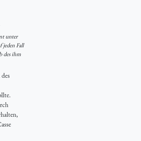
mt unter
 jeden Fall
b des ihm
 des
llte.
urch
rhalten,
Casse