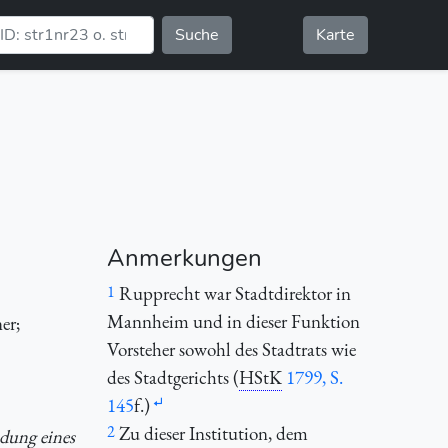
Suche
Karte
Anmerkungen
1
Rupprecht war Stadtdirektor in
Mannheim und in dieser Funktion
er;
Vorsteher sowohl des Stadtrats wie
des Stadtgerichts (
HStK
1799, S.
145
f.)
2
Zu dieser Institution, dem
ndung eines