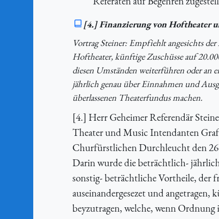
Referaten auf Begehren zugestell
[4.] Finanzierung von Hoftheater
Vortrag Steiner: Empfiehlt angesichts d
Hoftheater, künftige Zuschüsse auf 20.0
diesen Umständen weiterführen oder an ein
jährlich genau über Einnahmen und Ausg
überlassenen Theaterfundus machen.
[4.] Herr Geheimer Referendär Steiner
Theater und Music Intendanten Graff
Churfürstlichen Durchleucht den 26. 
Darin wurde die beträchtlich- jährli
sonstig- beträchtliche Vortheile, der
auseinandergesezet und angetragen, k
beyzutragen, welche, wenn Ordnung 