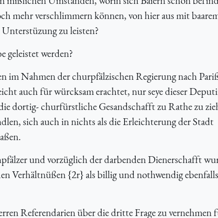
den mißlichen Umständen, worin sich Baiern schon befin
och mehr verschlimmern können, von hier aus mit baare
 Unterstüzung zu leisten?
e geleistet werden?
en im Nahmen der churpfälzischen Regierung nach Pari
icht auch für würcksam erachtet, nur seye dieser Deputi
 die dortig- churfürstliche Gesandschafft zu Rathe zu zi
len, sich auch in nichts als die Erleichterung der Stadt
aßen.
pfälzer und vorzüglich der darbenden Dienerschafft wu
n Verhältnüßen {2r} als billig und nothwendig ebenfalls
ren Referendarien über die dritte Frage zu vernehmen f