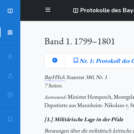
Protokolle des Ba
BayStR
Dokumente
Band 1. 1799–1801
Personen
Nr. 1: Protokoll des
Orte
BayHStA
Staatsrat 380, Nr. 1
7 Seiten.
Sachschlagworte
Minister Hompesch, Montgelas,
Anwesend:
Deputierte aus Mannheim: Nikolaus
v.
St
[1.] Militärische Lage in der Pfalz
Zitierempfehlung
Beratungen über die militärisch kritisch