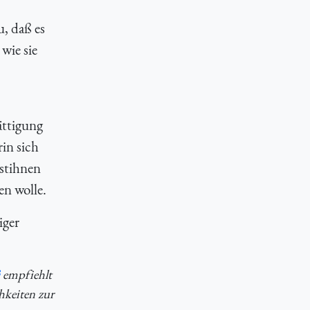
u, daß es
wie sie
ättigung
in sich
stihnen
en wolle.
iger
empfiehlt
hkeiten zur