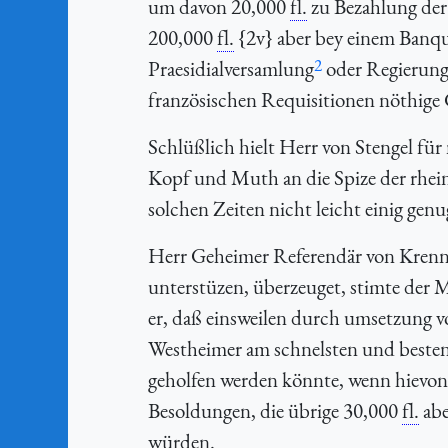
um davon 20,000
fl.
zu Bezahlung der
200,000
fl.
{2v} aber bey einem Banqu
2
Praesidialversamlung
oder Regierung 
französischen Requisitionen nöthige 
Schlüßlich hielt Herr von Stengel f
Kopf und Muth an die Spize der rhein
solchen Zeiten nicht leicht einig ge
Herr Geheimer Referendär von Krenner
unterstüzen, überzeuget, stimte der 
er, daß einsweilen durch umsetzung 
Westheimer am schnelsten und besten
geholfen werden könnte, wenn hievo
Besoldungen, die übrige 30,000
fl.
abe
würden.