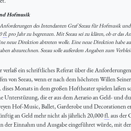
et.
 und Hofmusik
er Anforderungen des Intendanten Graf Seeau für Hofmusik und
00
fl.
pro Jahr zu begrenzen. Mit Seeau sei zu klären, ob er das A
e neue Direktion abtreten wolle. Eine neue Direktion habe auf
aben abzurechnen. Seeau solle außerdem Angaben zum Verblei
 verlaß ein schriftliches Referat über die Anforderungen
en von Seeau, wenn er nach dem höchsten Willen Seiner
dises Monats in dem großen Hoftheater spielen laßen so
che Unterstüzung, die er aus dem Aerario an Geld- und d
 freyen Hof-Music, Ballet, Garderobe und Decorationen e
ünftig an Geld mehr nicht als jährlich 20,000
fl.
aus der 
in der Einnahm und Ausgabe eingeführet würde, mit der