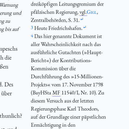
dreiköpfigen Leitungsgremium der
r Warnung
pfälzischen Regierung,
vgl.
Gigl
,
lkerung und
Zentralbehörden, S. 31.
ng zu
3
Heute Friedrichshafen.
g bis auf
4
Das hier genannte Dokument ist
aller Wahrscheinlichkeit nach das
ompeschs
ausführliche Gutachten (»Haupt-
h die
Bericht«) der Kontributions-
aßen
Kommission über die
Durchführung des »15-Millionen-
d. Des
Projekts« vom 17. November 1798
(BayHSta
MF
11540/I, Nr. 10). Zu
 über
diesem Versuch aus der letzten
Regierungsphase Karl Theodors,
 thunlich?
auf der Grundlage einer päpstlichen
Ermächtigung in den