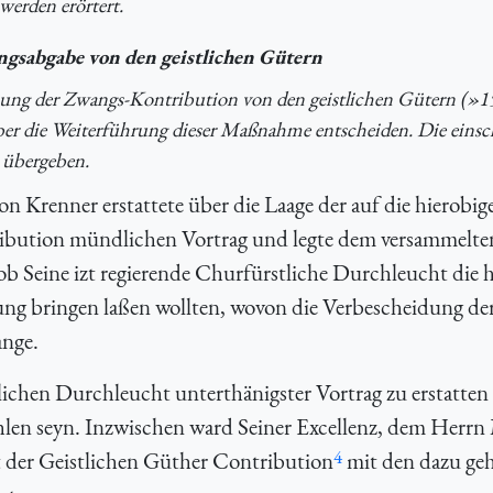
werden erörtert.
ngsabgabe von den geistlichen Gütern
ung der Zwangs-Kontribution von den geistlichen Gütern (»1
über die Weiterführung dieser Maßnahme entscheiden. Die einsc
 übergeben.
n Krenner erstattete über die Laage der auf die hierobig
ribution mündlichen Vortrag und legte dem versammelte
ob Seine izt regierende Churfürstliche Durchleucht die 
ung bringen laßen wollten, wovon die Verbescheidung de
ange.
ichen Durchleucht unterthänigster Vortrag zu erstatten
len seyn. Inzwischen ward Seiner Excellenz, dem Herrn 
4
t der Geistlichen Güther Contribution
mit den dazu geh