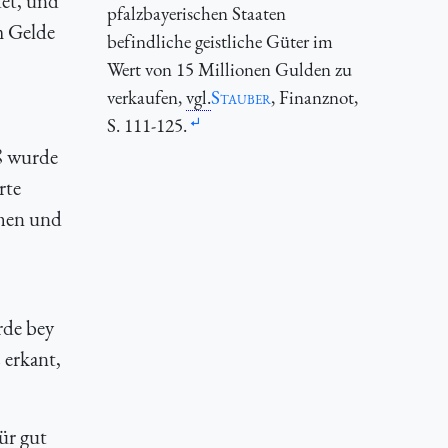
det, und
pfalzbayerischen Staaten
m Gelde
befindliche geistliche Güter im
Wert von 15 Millionen Gulden zu
verkaufen,
vgl.
Stauber
, Finanznot,
S. 111-125.
ß wurde
rte
ehen und
rde bey
 erkant,
ür gut