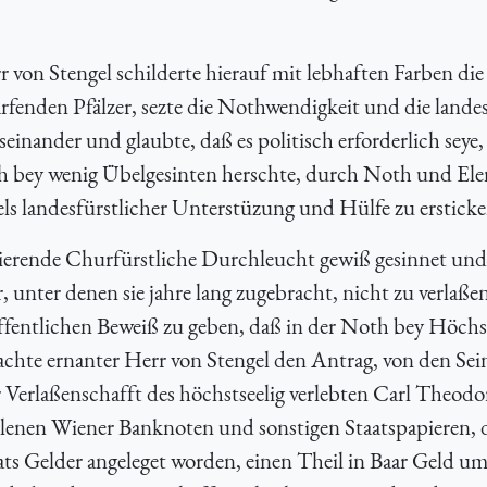
von Stengel schilderte hierauf mit lebhaften Farben die
fenden Pfälzer, sezte die Nothwendigkeit und die landes
einander und glaubte, daß es politisch erforderlich seye,
ch bey wenig Übelgesinten herschte, durch Noth und Ele
els landesfürstlicher Unterstüzung und Hülfe zu ersticke
egierende Churfürstliche Durchleucht gewiß gesinnet und
, unter denen sie jahre lang zugebracht, nicht zu verlaße
ffentlichen Beweiß zu geben, daß in der Noth bey Höch
hte ernanter Herr von Stengel den Antrag, von den Sei
Verlaßenschafft des höchstseelig verlebten Carl Theodo
lenen Wiener Banknoten und sonstigen Staatspapieren, 
aats Gelder angeleget worden, einen Theil in Baar Geld u