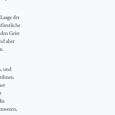
 Laage der
fürstliche
 den Geist
nd aber
n.
n, und
stihnen
ner
r
die
mzusezen,