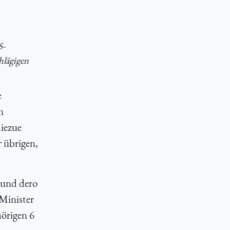
5-
hlägigen
e
n
hiezue
r übrigen,
 und dero
Minister
örigen 6