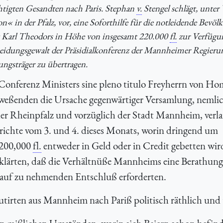
chtigten Gesandten nach Paris. Stephan
v.
Stengel schlägt, unte
« in der Pfalz, vor, eine Soforthilfe für die notleidende Bevö
aft Karl Theodors in Höhe von insgesamt 220.000
fl.
zur Verfügu
cheidungsgewalt der Präsidialkonferenz der Mannheimer Regierun
ungsträger zu übertragen.
Conferenz Ministers sine pleno titulo Freyherrn von H
nweßenden die Ursache gegenwärtiger Versamlung, nemlic
der Rheinpfalz und vorzüglich der Stadt Mannheim, verl
richte vom 3. und 4. dieses Monats, worin dringend um
 200,000
fl.
entweder in Geld oder in Credit gebetten wir
klärten, daß die Verhältnüße Mannheims eine Berathung
rauf zu nehmenden Entschluß erforderten.
utirten aus Mannheim nach Pariß politisch räthlich und