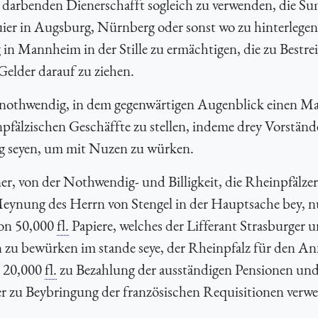
 darbenden Dienerschafft sogleich zu verwenden, die S
ier in Augsburg, Nürnberg oder sonst wo zu hinterlegen
in Mannheim in der Stille zu ermächtigen, die zu Bestre
Gelder darauf zu ziehen.
ür nothwendig, in dem gegenwärtigen Augenblick einen M
pfälzischen Geschäffte zu stellen, indeme drey Vorständ
nug seyen, um mit Nuzen zu würken.
, von der Nothwendig- und Billigkeit, die Rheinpfälzer
Meynung des Herrn von Stengel in der Hauptsache bey, n
von 50,000
fl.
Papiere, welches der Lifferant Strasburger 
 zu bewürken im stande seye, der Rheinpfalz für den An
n 20,000
fl.
zu Bezahlung der ausständigen Pensionen un
r zu Beybringung der französischen Requisitionen verw