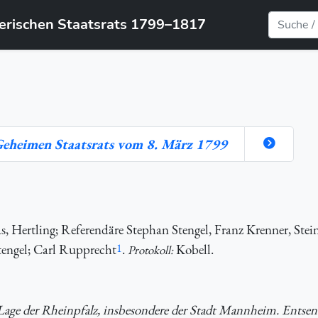
yerischen Staatsrats 1799–1817
 Geheimen Staatsrats vom 8. März 1799
 Hertling; Referendäre Stephan Stengel, Franz Krenner, Stein
engel; Carl Rupprecht
1
.
Kobell.
Protokoll:
e Lage der Rheinpfalz, insbesondere der Stadt Mannheim. Entse