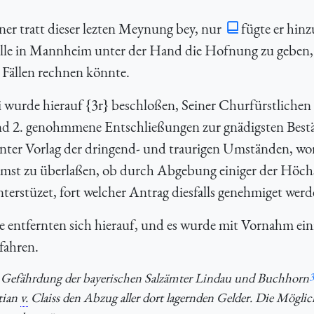
er tratt dieser lezten Meynung bey, nur
fügte er hinz
elle in Mannheim unter der Hand die Hofnung zu geben, 
 Fällen rechnen könnte.
 wurde hierauf {3r} beschloßen, Seiner Churfürstlichen
nd 2. genohmmene Entschließungen zur gnädigsten Best
ter Vorlag der dringend- und traurigen Umständen, wor
samst zu überlaßen, ob durch Abgebung einiger der Höch
nterstüzet, fort welcher Antrag diesfalls genehmiget werd
ntfernten sich hierauf, und es wurde mit Vornahm ein
fahren.
 Gefährdung der bayerischen Salzämter Lindau und Buchhorn
3
tian
v.
Claiss den Abzug aller dort lagernden Gelder. Die Möglic