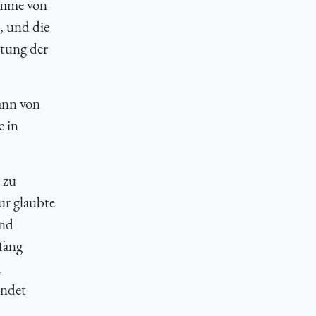
umme von
, und die
itung der
ann von
e in
 zu
ur glaubte
und
fang
d
endet