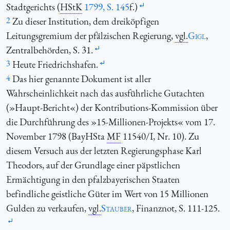
Stadtgerichts (
HStK
1799, S. 145
f.)
2
Zu dieser Institution, dem dreiköpfigen
Leitungsgremium der pfälzischen Regierung,
vgl.
Gigl
,
Zentralbehörden, S. 31.
3
Heute Friedrichshafen.
4
Das hier genannte Dokument ist aller
Wahrscheinlichkeit nach das ausführliche Gutachten
(»Haupt-Bericht«) der Kontributions-Kommission über
die Durchführung des »15-Millionen-Projekts« vom 17.
November 1798 (BayHSta
MF
11540/I, Nr. 10). Zu
diesem Versuch aus der letzten Regierungsphase Karl
Theodors, auf der Grundlage einer päpstlichen
Ermächtigung in den pfalzbayerischen Staaten
befindliche geistliche Güter im Wert von 15 Millionen
Gulden zu verkaufen,
vgl.
Stauber
, Finanznot, S. 111-125.