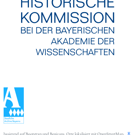
basierend auf
Bootstrap
und
Boxicons
. Orte lokalisiert mit
OpenStreetMap
,