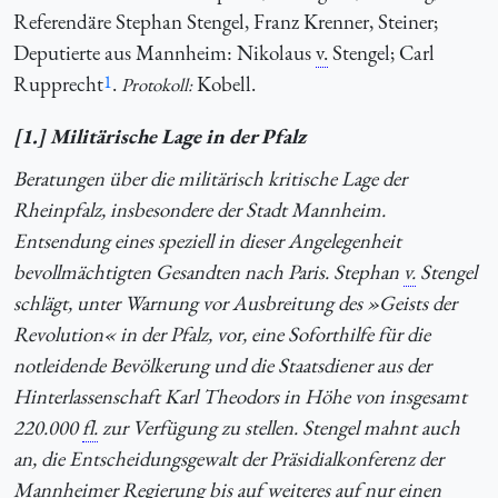
Referendäre Stephan Stengel, Franz Krenner, Steiner;
Deputierte aus Mannheim: Nikolaus
v.
Stengel; Carl
Rupprecht
1
.
Kobell.
Protokoll:
[1.] Militärische Lage in der Pfalz
Beratungen über die militärisch kritische Lage der
Rheinpfalz, insbesondere der Stadt Mannheim.
Entsendung eines speziell in dieser Angelegenheit
bevollmächtigten Gesandten nach Paris. Stephan
v.
Stengel
schlägt, unter Warnung vor Ausbreitung des »Geists der
Revolution« in der Pfalz, vor, eine Soforthilfe für die
notleidende Bevölkerung und die Staatsdiener aus der
Hinterlassenschaft Karl Theodors in Höhe von insgesamt
220.000
fl.
zur Verfügung zu stellen. Stengel mahnt auch
an, die Entscheidungsgewalt der Präsidialkonferenz der
Mannheimer Regierung bis auf weiteres auf nur einen