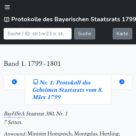
Protokolle des Bayerischen Staatsrats 179
Suche
Karte
Band 1. 1799–1801
Nr. 1: Protokoll des
Geheimen Staatsrats vom 8.
orte
März 1799
BayHStA
Staatsrat 380, Nr. 1
hlung
7 Seiten.
Minister Hompesch, Montgelas, Hertling;
Anwesend: