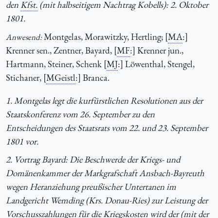
den
Kfst.
(mit halbseitigem Nachtrag Kobells): 2. Oktober
1801.
Montgelas, Morawitzky, Hertling; [
MA
:]
Anwesend:
Krenner sen., Zentner, Bayard, [
MF
:] Krenner jun.,
Hartmann, Steiner, Schenk [
MJ
:] Löwenthal, Stengel,
Stichaner, [
MGeistl
:] Branca.
1. Montgelas legt die kurfürstlichen Resolutionen aus der
Staatskonferenz vom 26. September zu den
Entscheidungen des Staatsrats vom 22. und 23. September
1801 vor.
2. Vortrag Bayard: Die Beschwerde der Kriegs- und
Domänenkammer der Markgrafschaft Ansbach-Bayreuth
wegen Heranziehung preußischer Untertanen im
Landgericht Wemding (Krs. Donau-Ries) zur Leistung der
Vorschusszahlungen für die Kriegskosten wird der (mit der