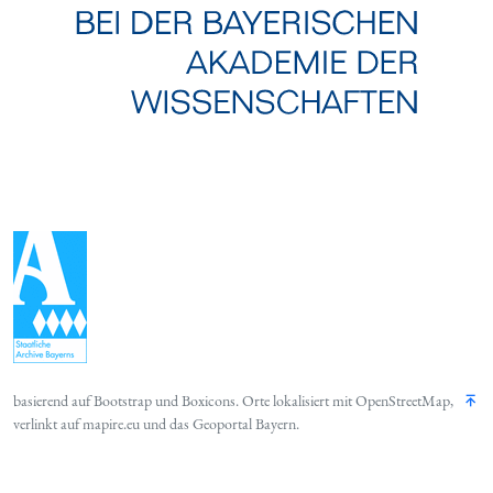
basierend auf
Bootstrap
und
Boxicons
. Orte lokalisiert mit
OpenStreetMap
,
verlinkt auf
mapire.eu
und das
Geoportal Bayern
.