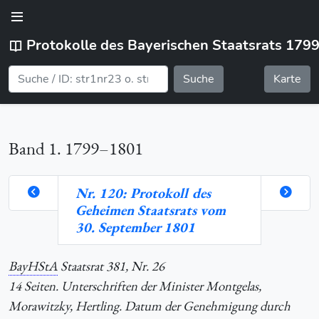
Protokolle des Bayerischen Staatsrats 179
Suche
Karte
Band 1. 1799–1801
Nr. 120: Protokoll des
Geheimen Staatsrats vom
orte
30. September 1801
BayHStA
Staatsrat 381, Nr. 26
hlung
14 Seiten. Unterschriften der Minister Montgelas,
Morawitzky, Hertling. Datum der Genehmigung durch