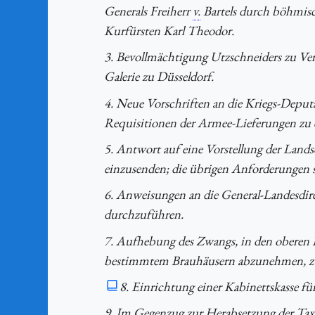
Generals Freiherr
v.
Bartels durch böhmisc
Kurfürsten Karl Theodor.
3. Bevollmächtigung Utzschneiders zu Ve
Galerie zu Düsseldorf.
4. Neue Vorschriften an die Kriegs-Depu
Requisitionen der Armee-Lieferungen zu 
5. Antwort auf eine Vorstellung der Land
einzusenden; die übrigen Anforderungen s
6. Anweisungen an die General-Landesdir
durchzuführen.
7. Aufhebung des Zwangs, in den oberen 
bestimmtem Brauhäusern abzunehmen, z
8. Einrichtung einer Kabinettskasse fü
9. Im Gegenzug zur Herabsetzung der Taxe