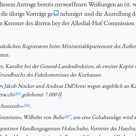
diesem Antrage bereits entworffenen Weißungen an tit. 
die übrige Vorträge ge
nehmiget und die Anstellung d
n Krenner des älteren bey der Allodial-Hof Commission 
ätzlichen Registrators beim Ministerialdepartement des Äußere
mmen.
Kanzlist bei der General-Landesdirektion, als zweiter Kopist 
Grundbuchs des Fideikommisses des Kurhauses.
rs Jakob Nocker und Andreas Dall’Armi wegen angeblich an K
eracchi
205
geliehener 7.000
fl.
rchesreuth«
206
.
r-Gremiums, Wilhelm von Bube
207
, um eine Gehaltszulage wird 
tgesetzten Handlungsagenten Holzschuhe, Vertreter des Hambu