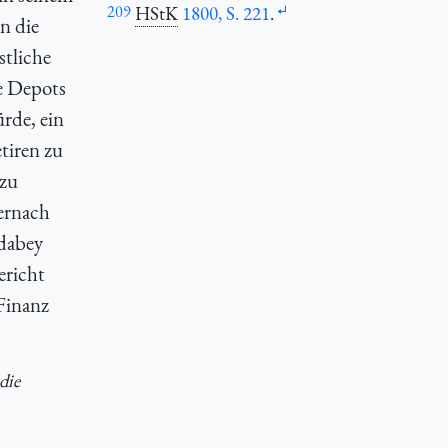
209
HStK
1800, S. 221
.
n die
stliche
e Depots
rde, ein
tiren zu
 zu
ernach
 dabey
ericht
 Finanz
die