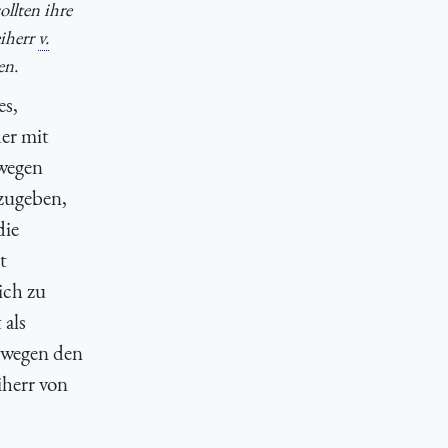
sollten ihre
iherr
v.
en.
es,
der mit
swegen
zugeben,
die
t
ich zu
 als
, wegen den
herr von