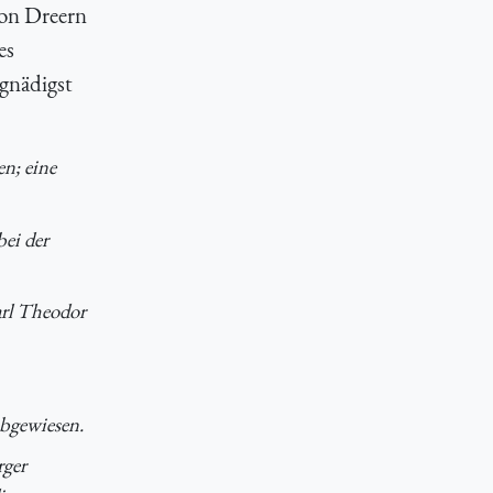
von Dreern
es
gnädigst
n; eine
bei der
arl Theodor
abgewiesen.
rger