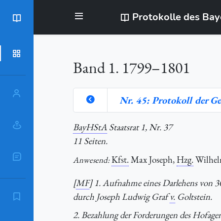
Protokolle des Ba
BayStR
Dokumente
Band 1. 1799–1801
Personen
Nr. 45: Protokoll der 
Orte
BayHStA
Staatsrat 1, Nr. 37
11 Seiten.
Sachschlagworte
Kfst.
Max Joseph,
Hzg.
Wilhel
Anwesend:
[
MF
] 1. Aufnahme eines Darlehens von 
durch Joseph Ludwig Graf
v.
Goltstein.
Zitierempfehlung
2. Bezahlung der Forderungen des Hofage