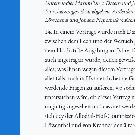
Unterhändler Maximilian
v.
Dreern und Jo
Einschätzungen dazu abgeben. Außerdem w
Löwenthal und Johann Nepomuk
v.
Krenn
14. In einem Vortrage wurde nach Dar
zwischen dem Lech und der Wertach ge
dem Hochstifte Augsburg im Jahre 178
auch angetragen wurde, denen geweß
alles, was ihnen wegen diesem Vertra
allenfalls noch in Handen habende Gu
werdende Fragen zu äüßeren, wo sod
untersuchen wäre, ob dieser Vertrag n
ungültig angesehen und cassiret werd
sich bey der Allodial-Hof-Commissio
Löwenthal und von Krenner den ältere