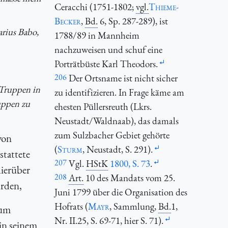
Ceracchi (1751-1802;
vgl.
Thieme-
Becker
,
Bd.
6, Sp. 287-289), ist
rius Babo,
1788/89 in Mannheim
nachzuweisen und schuf eine
Porträtbüste Karl Theodors.
206
Der Ortsname ist nicht sicher
-Truppen in
zu identifizieren. In Frage käme am
ruppen zu
ehesten Püllersreuth (Lkrs.
Neustadt/Waldnaab), das damals
zum Sulzbacher Gebiet gehörte
von
(
Sturm
, Neustadt, S. 291).
stattete
207
Vgl.
HStK
1800, S. 73
.
ierüber
208
Art.
10 des Mandats vom 25.
urden,
Juni 1799 über die Organisation des
Hofrats (
Mayr
, Sammlung,
Bd.
1,
zum
Nr. II.25, S. 69-71, hier S. 71).
in seinem