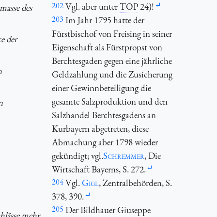
202
Vgl. aber unter
TOP
24)!
masse des
203
Im Jahr 1795 hatte der
Fürstbischof von Freising in seiner
e der
Eigenschaft als Fürstpropst von
Berchtesgaden gegen eine jährliche
n
Geldzahlung und die Zusicherung
einer Gewinnbeteiligung die
gesamte Salzproduktion und den
n
Salzhandel Berchtesgadens an
Kurbayern abgetreten, diese
Abmachung aber 1798 wieder
gekündigt;
vgl.
Schremmer
, Die
Wirtschaft Bayerns, S. 272.
204
Vgl.
Gigl
, Zentralbehörden, S.
378, 390.
205
Der Bildhauer Giuseppe
hlässe mehr