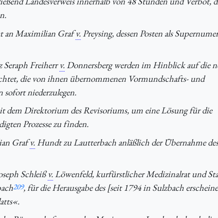
ießend Landesverweis innerhalb von 48 Stunden und Verbot, d
n.
rat an Maximilian Graf
v.
Preysing, dessen Posten als Supernume
z Seraph Freiherr
v.
Donnersberg werden im Hinblick auf die 
ichtet, die von ihnen übernommenen Vormundschafts- und
 sofort niederzulegen.
 mit dem Direktorium des Revisoriums, um eine Lösung für die
igten Prozesse zu finden.
lian Graf
v.
Hundt zu Lautterbach anläßlich der Übernahme de
Joseph Schleiß
v.
Löwenfeld, kurfürstlicher Medizinalrat und St
bach
209
, für die Herausgabe des [seit 1794 in Sulzbach erschein
atts«.