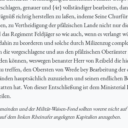
chlagen, genauer und {4r} vollständiger bearbeiten, dan
ägnüß richtig herstellen zu laßen, indeme Seine Churfür
n, zu Vertheidigung der pfälzischen Lande nicht nur di
 das Regiment Feldjäger so wie auch, wenn es verlangt wü
 dahin zu beorderen und solche durch Milizenzug comple
 die vorgeschlagene und aus den pfälzischen Oberämter
rden können, weswegen benanter Herr von Reibeld die hi
zu treffen, den Obersten von Wrede bey Bearbeitung der
nden hauptsächlich zuzuziehen und seinen endlichen B
tatten hat. Von dieser Entschließung ist dem Ministerial
ilen.
emeinden und der Militär-Waisen-Fond sollten vorerst nicht auf 
 auf dem linken Rheinufer angelegten Kapitalien anzugeben.