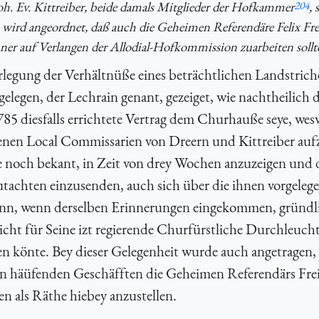
h. Ev. Kittreiber, beide damals Mitglieder der Hofkammer
204
, 
ird angeordnet, daß auch die Geheimen Referendäre Felix Fre
er auf Verlangen der Allodial-Hofkommission zuarbeiten sollt
legung der Verhältnüße eines beträchtlichen Landstrich
legen, der Lechrain genant, gezeiget, wie nachtheilich 
5 diesfalls errichtete Vertrag dem Churhauße seye, we
enen Local Commissarien von Dreern und Kittreiber auf
ge noch bekant, in Zeit von drey Wochen anzuzeigen und 
tachten einzusenden, auch sich über die ihnen vorgelege
ann, wenn derselben Erinnerungen eingekommen, gründl
icht für Seine izt regierende Churfürstliche Durchleucht
en könte. Bey dieser Gelegenheit wurde auch angetragen
n häüfenden Geschäfften die Geheimen Referendärs Frei
n als Räthe hiebey anzustellen.