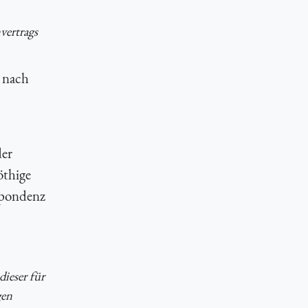
vertrags
t nach
der
öthige
spondenz
ieser für
gen