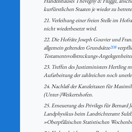
Handelshauses Thevegny & Flügge, anschl
kurfürstlichen Staaten je wieder zu betrete
21. Verleihung einer freien Stelle im Hof
nicht wiederbesetzt wird.
22. Die Hofräte Joseph Gouvier und Fran
allgemein geltenden Grundsätze
208
verpfl
Testamentsvollstreckungs-Angelegenheiten
23. Treffen des Justizministers Hertling
Aufarbeitung der zahlreichen noch unerled
24. Nachlaß der Kanzleitaxen für Maximi
(Unter-)Weikertshofen.
25. Erneuerung des Privilegs für Bernard 
Landphysikus beim Landrichteramt Sulz
»Oberpfälzischen Statistischen Wochenbl