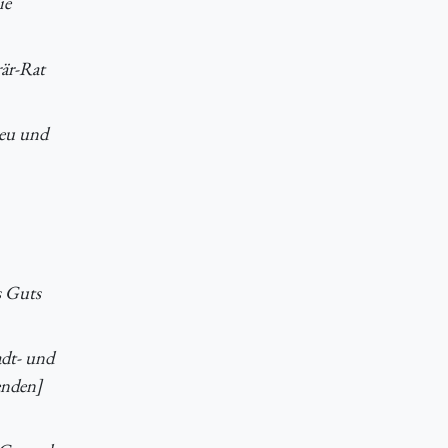
ie
rär-Rat
neu und
s Guts
adt- und
enden]