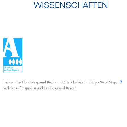
basierend auf
Bootstrap
und
Boxicons
. Orte lokalisiert mit
OpenStreetMap
,
verlinkt auf
mapire.eu
und das
Geoportal Bayern
.