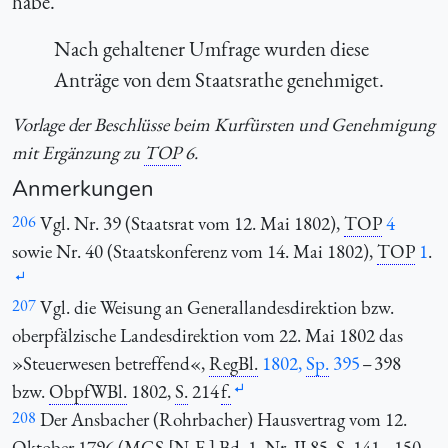
habe.
Nach gehaltener Umfrage wurden diese
Anträge von dem Staatsrathe genehmiget.
Vorlage der Beschlüsse beim Kurfürsten und Genehmigung
mit Ergänzung zu
TOP
6.
Anmerkungen
206
Vgl. Nr. 39 (Staatsrat vom 12. Mai 1802),
TOP
4
sowie Nr. 40 (Staatskonferenz vom 14. Mai 1802),
TOP
1
.
207
Vgl. die Weisung an Generallandesdirektion bzw.
oberpfälzische Landesdirektion vom 22. Mai 1802 das
»Steuerwesen betreffend«,
RegBl.
1802,
Sp.
395
– 398
bzw.
ObpfWBl.
1802,
S.
214
f.
208
Der Ansbacher (Rohrbacher) Hausvertrag vom 12.
Oktober 1796 (
MGS
[
N. F.
]
Bd.
1, Nr. II.85,
S.
141 – 150,