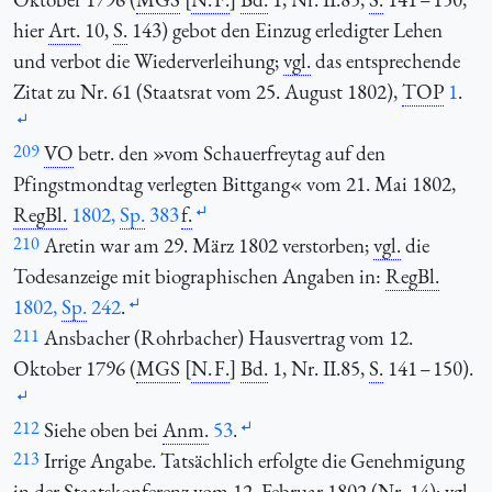
hier
Art.
10,
S.
143) gebot den Einzug erledigter Lehen
und verbot die Wiederverleihung;
vgl.
das entsprechende
Zitat zu Nr. 61 (Staatsrat vom 25. August 1802),
TOP
1
.
209
VO
betr. den »vom Schauerfreytag auf den
Pfingstmondtag verlegten Bittgang« vom 21. Mai 1802,
RegBl.
1802,
Sp.
383
f.
210
Aretin war am 29. März 1802 verstorben;
vgl.
die
Todesanzeige mit biographischen Angaben in:
RegBl.
1802,
Sp.
242
.
211
Ansbacher (Rohrbacher) Hausvertrag vom 12.
Oktober 1796 (
MGS
[
N. F.
]
Bd.
1, Nr. II.85,
S.
141 – 150).
212
Siehe oben bei
Anm.
53
.
213
Irrige Angabe. Tatsächlich erfolgte die Genehmigung
in der Staatskonferenz vom 12. Februar 1802 (Nr. 14);
vgl.