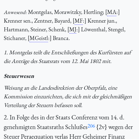
Montgelas, Morawitzky, Hertling; [
MA
:]
Anwesend:
Krenner sen., Zentner, Bayard, [
MF
:] Krenner jun.,
Hartmann, Steiner, Schenk, [
MJ
:] Löwenthal, Stengel,
Stichaner, [
MGeistl
:] Branca.
1. Montgelas teilt die Entschließungen des Kurfürsten auf
die Anträge des Staatsrats vom 12. Mai 1802 mit.
Steuerwesen
Weisung an die Landesdirektion der Oberpfalz, eine
Kommission einzurichten, die sich mit der gleichmäßigen
Verteilung der Steuern befassen soll.
2. In Folge des in der Staats Conferenz vom 14. d.
206
genehmigten Staatsraths Schlußes
{2v} wegen der
Steuer Peraequation verlas Herr Geheimer Finanz