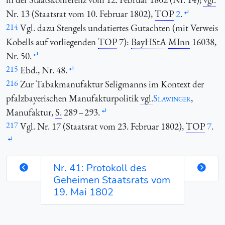
Nr. 13 (Staatsrat vom 10. Februar 1802),
TOP
2
.
214
Vgl. dazu Stengels undatiertes Gutachten (mit Verweis
Kobells auf vorliegenden
TOP
7):
BayHStA
MInn
16038,
Nr. 50.
215
Ebd., Nr. 48.
216
Zur Tabakmanufaktur Seligmanns im Kontext der
pfalzbayerischen Manufakturpolitik
vgl.
Slawinger
,
Manufaktur,
S.
289 – 293.
217
Vgl. Nr. 17 (Staatsrat vom 23. Februar 1802),
TOP
7
.
Nr. 41: Protokoll des
Geheimen Staatsrats vom
19. Mai 1802