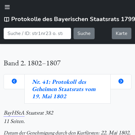
Protokolle des Bayerischen Staatsrats 179
Suche
Karte
Band 2. 1802–1807
Nr. 41: Protokoll des
Geheimen Staatsrats vom
orte
19. Mai 1802
BayHStA
Staatsrat 382
hlung
11 Seiten.
22. Mai 1802.
Datum der Genehmigung durch den Kurfürsten: