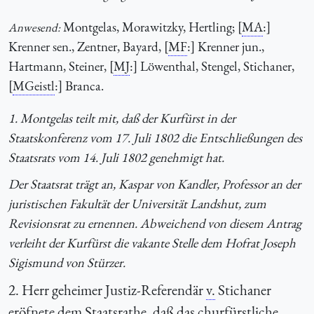
Montgelas, Morawitzky, Hertling; [
MA
:]
Anwesend:
Krenner sen., Zentner, Bayard, [
MF
:] Krenner jun.,
Hartmann, Steiner, [
MJ
:] Löwenthal, Stengel, Stichaner,
[
MGeistl
:] Branca.
1. Montgelas teilt mit, daß der Kurfürst in der
Staatskonferenz vom 17. Juli 1802 die Entschließungen des
Staatsrats vom 14. Juli 1802 genehmigt hat.
Der Staatsrat trägt an, Kaspar von Kandler, Professor an der
juristischen Fakultät der Universität Landshut, zum
Revisionsrat zu ernennen. Abweichend von diesem Antrag
verleiht der Kurfürst die vakante Stelle dem Hofrat Joseph
Sigismund von Stürzer.
2. Herr geheimer Justiz-Referendär
v.
Stichaner
eröfnete dem Staatsrathe, daß das churfürstliche