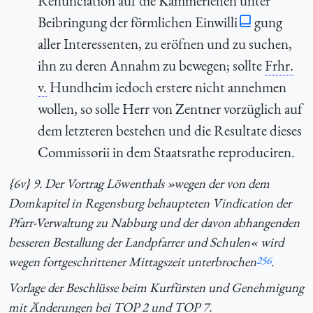
Renunciation auf die Kammerlehen unter
Beibringung der förmlichen Einwilli
gung
aller Interessenten, zu eröfnen und zu suchen,
ihn zu deren Annahm zu bewegen; sollte
Frhr.
v.
Hundheim iedoch erstere nicht annehmen
wollen, so solle Herr von Zentner vorzüglich auf
dem letzteren bestehen und die Resultate dieses
Commissorii in dem Staatsrathe reproduciren.
{6v} 9. Der Vortrag Löwenthals »wegen der von dem
Domkapitel in Regensburg behaupteten Vindication der
Pfarr-Verwaltung zu Nabburg und der davon abhangenden
besseren Bestallung der Landpfarrer und Schulen« wird
wegen fortgeschrittener Mittagszeit unterbrochen
256
.
Vorlage der Beschlüsse beim Kurfürsten und Genehmigung
mit Änderungen bei
TOP
2 und
TOP
7.