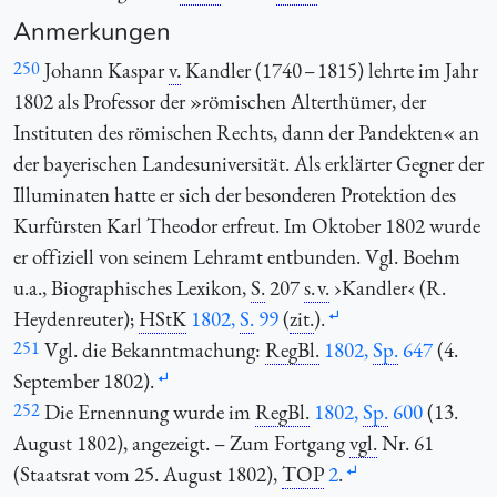
Anmerkungen
250
Johann Kaspar
v.
Kandler (1740 – 1815) lehrte im Jahr
1802 als Professor der »römischen Alterthümer, der
Instituten des römischen Rechts, dann der Pandekten« an
der bayerischen Landesuniversität. Als erklärter Gegner der
Illuminaten hatte er sich der besonderen Protektion des
Kurfürsten Karl Theodor erfreut. Im Oktober 1802 wurde
er offiziell von seinem Lehramt entbunden. Vgl. Boehm
u.a., Biographisches Lexikon,
S.
207
s. v.
›Kandler‹ (R.
Heydenreuter);
HStK
1802,
S.
99
(
zit.
).
251
Vgl. die Bekanntmachung:
RegBl.
1802,
Sp.
647
(4.
September 1802).
252
Die Ernennung wurde im
RegBl.
1802,
Sp.
600
(13.
August 1802), angezeigt. – Zum Fortgang
vgl.
Nr. 61
(Staatsrat vom 25. August 1802),
TOP
2
.