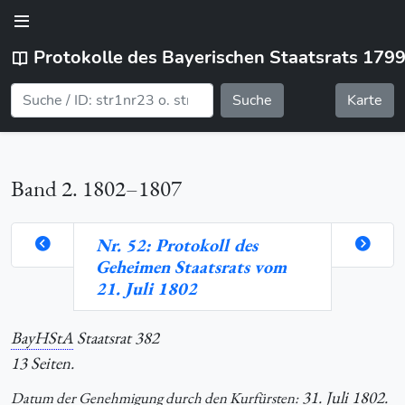
Protokolle des Bayerischen Staatsrats 179
Suche
Karte
Band 2. 1802–1807
Nr. 52: Protokoll des
Geheimen Staatsrats vom
orte
21. Juli 1802
BayHStA
Staatsrat 382
hlung
13 Seiten.
31. Juli 1802.
Datum der Genehmigung durch den Kurfürsten: