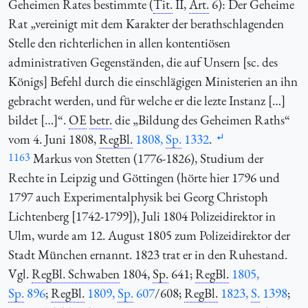
Geheimen Rates bestimmte (
Tit.
II,
Art.
6): Der Geheime
Rat „vereinigt mit dem Karakter der berathschlagenden
Stelle den richterlichen in allen kontentiösen
administrativen Gegenständen, die auf Unsern [sc. des
Königs] Befehl durch die einschlägigen Ministerien an ihn
gebracht werden, und für welche er die lezte Instanz […]
bildet […]“.
OE
betr.
die „Bildung des Geheimen Raths“
vom 4. Juni 1808,
RegBl.
1808,
Sp.
1332
.
1163
Markus von Stetten (1776-1826), Studium der
Rechte in Leipzig und Göttingen (hörte hier 1796 und
1797 auch Experimentalphysik bei Georg Christoph
Lichtenberg [1742-1799]), Juli 1804 Polizeidirektor in
Ulm, wurde am 12. August 1805 zum Polizeidirektor der
Stadt München ernannt. 1823 trat er in den Ruhestand.
Vgl.
RegBl. Schwaben
1804,
Sp.
641;
RegBl.
1805,
Sp.
896
;
RegBl.
1809,
Sp.
607
/608;
RegBl.
1823,
S.
1398
;