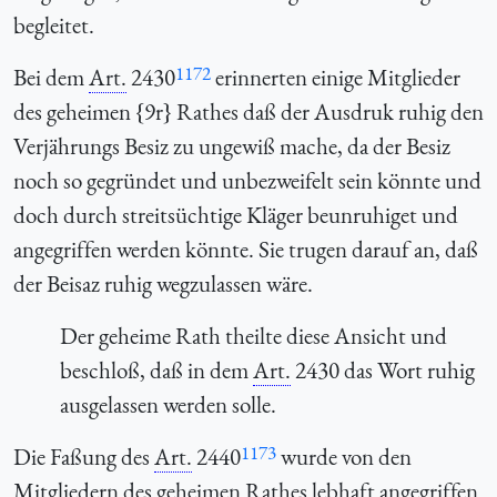
begleitet.
1172
Bei dem
Art.
2430
erinnerten einige Mitglieder
des geheimen {9r} Rathes daß der Ausdruk
ruhig
den
Verjährungs Besiz zu ungewiß mache, da der Besiz
noch so gegründet und unbezweifelt sein könnte und
doch durch streitsüchtige Kläger beunruhiget und
angegriffen werden könnte. Sie trugen darauf an, daß
der Beisaz
ruhig
wegzulassen wäre.
Der geheime Rath theilte diese Ansicht und
beschloß, daß in dem
Art.
2430 das Wort
ruhig
ausgelassen werden solle.
1173
Die Faßung des
Art.
2440
wurde von den
Mitgliedern des geheimen Rathes lebhaft angegriffen