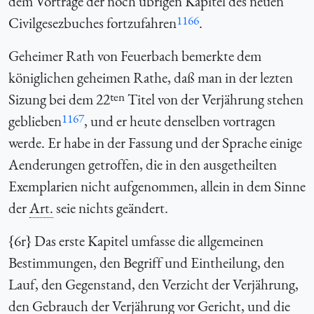
dem Vortrage der noch übrigen Kapitel des neuen
1166
Civilgesezbuches fortzufahren
.
Geheimer Rath von Feuerbach bemerkte dem
königlichen geheimen Rathe, daß man in der lezten
ten
Sizung bei dem 22
Titel von der Verjährung stehen
1167
geblieben
, und er heute denselben vortragen
werde. Er habe in der Fassung und der Sprache einige
Aenderungen getroffen, die in den ausgetheilten
Exemplarien nicht aufgenommen, allein in dem Sinne
der
Art.
seie nichts geändert.
{6r} Das erste Kapitel umfasse die allgemeinen
Bestimmungen, den Begriff und Eintheilung, den
Lauf, den Gegenstand, den Verzicht der Verjährung,
den Gebrauch der Verjährung vor Gericht, und die