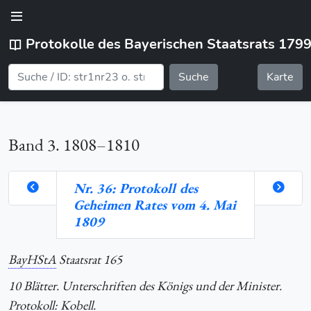
Protokolle des Bayerischen Staatsrats 179
Suche
Karte
Band 3. 1808–1810
Nr. 36: Protokoll des
Geheimen Rates vom 4. Mai
orte
1809
BayHStA
Staatsrat 165
hlung
10 Blätter. Unterschriften des Königs und der Minister.
Protokoll: Kobell.