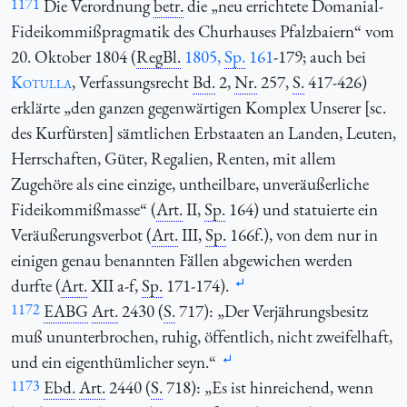
1171
Die Verordnung
betr.
die „neu errichtete Domanial-
Fideikommißpragmatik des Churhauses Pfalzbaiern“ vom
20. Oktober 1804 (
RegBl.
1805,
Sp.
161
-179; auch bei
Kotulla
, Verfassungsrecht
Bd.
2,
Nr.
257,
S.
417-426)
erklärte „den ganzen gegenwärtigen Komplex Unserer [sc.
des Kurfürsten] sämtlichen Erbstaaten an Landen, Leuten,
Herrschaften, Güter, Regalien, Renten, mit allem
Zugehöre als eine einzige, untheilbare, unveräußerliche
Fideikommißmasse“ (
Art.
II,
Sp.
164) und statuierte ein
Veräußerungsverbot (
Art.
III,
Sp.
166f.), von dem nur in
einigen genau benannten Fällen abgewichen werden
durfte (
Art.
XII a-f,
Sp.
171-174).
1172
EABG
Art.
2430 (
S.
717): „Der Verjährungsbesitz
muß ununterbrochen, ruhig, öffentlich, nicht zweifelhaft,
und ein eigenthümlicher seyn.“
1173
Ebd.
Art.
2440 (
S.
718): „Es ist hinreichend, wenn