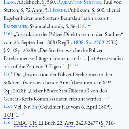
Lang
, Adelsbuch,
S.
560;
Rajkay/von Stetten
, Paul von
Stetten,
S.
72
Anm.
5;
Heerde
, Publikum,
S.
600; allerlei
Begebenheiten aus Stettens Berufslaufbahn erzählt
Brunbauer
, Skandalchronik,
S.
86-118.
1164
„Instruktion der Polizei-Direktionen in den Städten“
vom 24. September 1808 (
RegBl.
1808,
Sp.
2509
-2532),
§ 91 (
Sp.
2528): „Die Strafen, welche die Polizei-
Direktionen verhängen können, sind: […] b) Arreststrafen
bis auf die Zeit von 3 Tagen […]“.
1165
Die „Instruktion der Polizei-Direktionen in den
Städten“ (wie vorstehende
Anm.
) bestimmte in § 92
(
Sp.
2528): „Ueber höhere Straffälle muß von den
General-Kreis-Kommissariaten erkannt werden.“
1166
Vgl. Nr.
34
(Geheimer Rat vom 6. April 1809),
TOP
1
.
1167
EABG
Tit.
III Buch 22,
Artt.
2420-2477 (
S.
716-